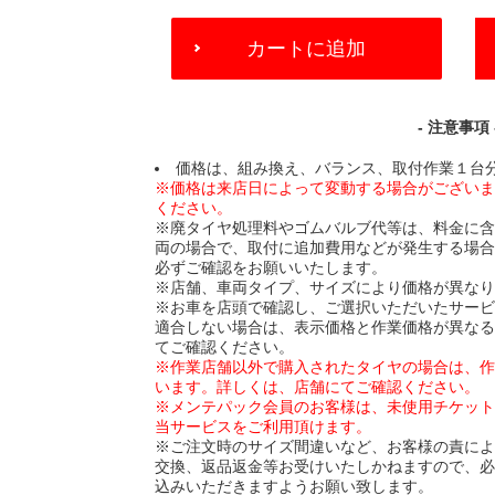
ADD
カートに追加
TO
CART
OPTIONS
- 注意事項 
価格は、組み換え、バランス、取付作業１台
※価格は来店日によって変動する場合がござい
ください。
※廃タイヤ処理料やゴムバルブ代等は、料金に
両の場合で、取付に追加費用などが発生する場
必ずご確認をお願いいたします。
※店舗、車両タイプ、サイズにより価格が異な
※お車を店頭で確認し、ご選択いただいたサー
適合しない場合は、表示価格と作業価格が異な
てご確認ください。
※作業店舗以外で購入されたタイヤの場合は、
います。詳しくは、店舗にてご確認ください。
※メンテパック会員のお客様は、未使用チケッ
当サービスをご利用頂けます。
※ご注文時のサイズ間違いなど、お客様の責に
交換、返品返金等お受けいたしかねますので、
込みいただきますようお願い致します。