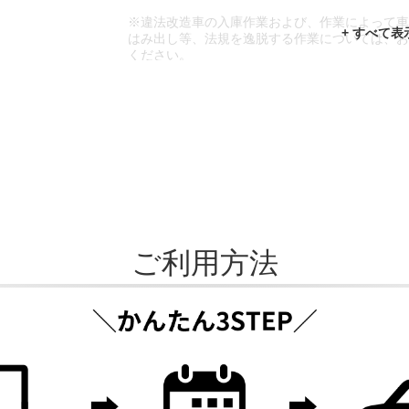
※違法改造車の入庫作業および、作業によって
はみ出し等、法規を逸脱する作業については、
ください。
※輸入車や一部希少車種等には対応できない場
※おクルマの状態(作業の安全性を確保できない
であっても、作業をお断りさせて頂く場合もご
ご利用方法