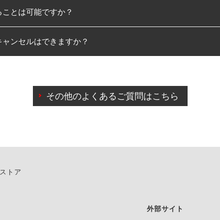
ることは可能ですか？
のみとなります。
キャンセルはできますか？
は可能です。
わせに限り、同時にご予約が出来ないものもございます。
日前までマイページからの予約日変更が可能です。
日前を過ぎている場合のご予約の日時変更につきましては、直
その他のよくあるご質問はこちら
由によりご予約のキャンセルをご希望の際は、直接ご予約いた
ンストア
外部サイト