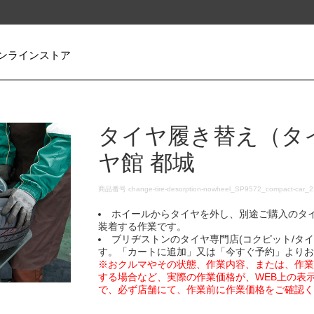
ンラインストア
タイヤ履き替え（タ
ヤ館 都城
DETAILS
商品番号
change-tire-desorption-nowheel_SP9572_compact-car_
ホイールからタイヤを外し、別途ご購入のタ
装着する作業です。
ブリヂストンのタイヤ専門店(コクピット/タ
す。「カートに追加」又は「今すぐ予約」より
※おクルマやその状態、作業内容、または、作
する場合など、実際の作業価格が、WEB上の表
で、必ず店舗にて、作業前に作業価格をご確認