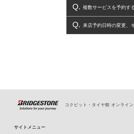
複数サービスを予約す
コクピット・タイヤ館
来店予約日時の変更、
複数サービスのご予約
一部の商品・サービスの組み合
ご来店予約日の3営業
ご来店予約日の3営業
ください。
また、やむを得ない事
い。
コクピット・タイヤ館 オンライ
サイトメニュー