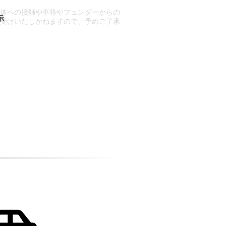
車体への接触や車枠やフェンダーからの
お受けいたしかねますので、予めご了承
合もございます。
場合など含め)によっては、ご来店当日
ざいます。