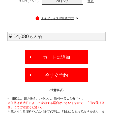
リム径(インチ)
20インチ
変更
?
タイヤサイズの確認方法
¥ 14,080
税込 /台
ADD
TO
カートに追加
CART
OPTIONS
今すぐ予約
- 注意事項 -
価格は、組み換え、バランス、取付作業１台分です。
※価格は来店日によって変動する場合がございますので、「日程選択画
面」にてご確認ください。
※廃タイヤ処理料やゴムバルブ代等は、料金に含まれておりません。ま