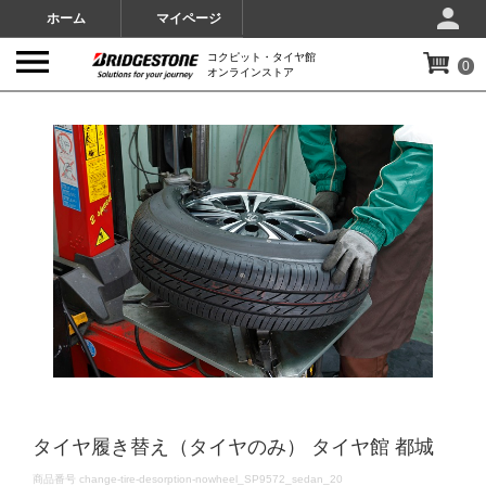
ホーム
マイページ
コクピット・タイヤ館
0
オンラインストア
IMAGES
タイヤ履き替え（タイヤのみ） タイヤ館 都城
DETAILS
商品番号
change-tire-desorption-nowheel_SP9572_sedan_20