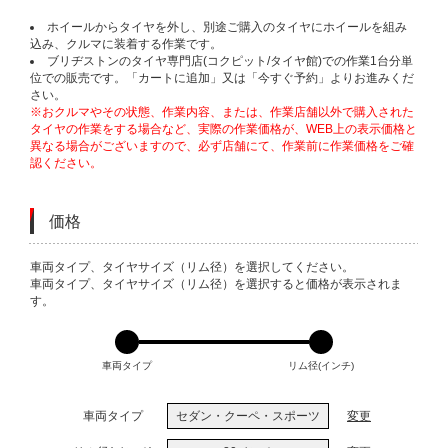
ホイールからタイヤを外し、別途ご購入のタイヤにホイールを組み
込み、クルマに装着する作業です。
ブリヂストンのタイヤ専門店(コクピット/タイヤ館)での作業1台分単
位での販売です。「カートに追加」又は「今すぐ予約」よりお進みくだ
さい。
※おクルマやその状態、作業内容、または、作業店舗以外で購入された
タイヤの作業をする場合など、実際の作業価格が、WEB上の表示価格と
異なる場合がございますので、必ず店舗にて、作業前に作業価格をご確
認ください。
価格
VARIATIONS
車両タイプ、タイヤサイズ（リム径）を選択してください。
車両タイプ、タイヤサイズ（リム径）を選択すると価格が表示されま
す。
車両タイプ
リム径(インチ)
車両タイプ
セダン・クーペ・スポーツ
変更