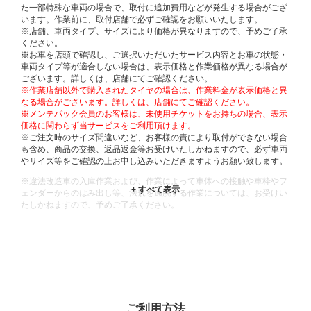
た一部特殊な車両の場合で、取付に追加費用などが発生する場合がござ
います。作業前に、取付店舗で必ずご確認をお願いいたします。
※店舗、車両タイプ、サイズにより価格が異なりますので、予めご了承
ください。
※お車を店頭で確認し、ご選択いただいたサービス内容とお車の状態・
車両タイプ等が適合しない場合は、表示価格と作業価格が異なる場合が
ございます。詳しくは、店舗にてご確認ください。
※作業店舗以外で購入されたタイヤの場合は、作業料金が表示価格と異
なる場合がございます。詳しくは、店舗にてご確認ください。
※メンテパック会員のお客様は、未使用チケットをお持ちの場合、表示
価格に関わらず当サービスをご利用頂けます。
※ご注文時のサイズ間違いなど、お客様の責により取付ができない場合
も含め、商品の交換、返品返金等お受けいたしかねますので、必ず車両
やサイズ等をご確認の上お申し込みいただきますようお願い致します。
※違法改造車の入庫作業および、作業によって車体への接触や車枠やフ
ェンダーからのはみ出し等、法規を逸脱する作業については、お受けい
たしかねますので、予めご了承ください。
※輸入車や一部希少車種等には対応できない場合もございます。
※おクルマの状態(作業の安全性を確保できない場合など含め)によって
は、ご来店当日であっても、作業をお断りさせて頂く場合もございま
す。
ADDITIONAL
INFORMATION
ご利用方法