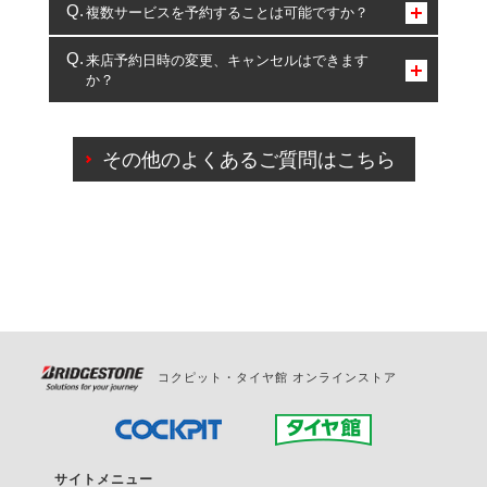
コクピット・タイヤ館のみとなります。
複数サービスを予約することは可能ですか？
複数サービスのご予約は可能です。
来店予約日時の変更、キャンセルはできます
か？
一部の商品・サービスの組み合わせに限り、同時にご予約が
出来ないものもございます。
ご来店予約日の3営業日前までマイページからの予約
日変更が可能です。
その他のよくあるご質問はこちら
ご来店予約日の3営業日前を過ぎている場合のご予約
の日時変更につきましては、直接ご予約の店舗まで
お問合せください。
また、やむを得ない事由によりご予約のキャンセル
をご希望の際は、直接ご予約いただいた店舗へご連
絡ください。
コクピット・タイヤ館 オンラインストア
サイトメニュー