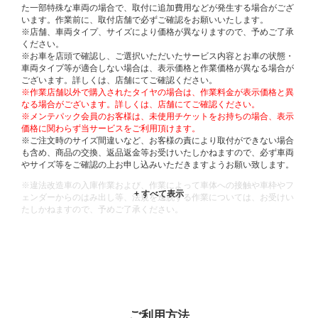
た一部特殊な車両の場合で、取付に追加費用などが発生する場合がござ
います。作業前に、取付店舗で必ずご確認をお願いいたします。
※店舗、車両タイプ、サイズにより価格が異なりますので、予めご了承
ください。
※お車を店頭で確認し、ご選択いただいたサービス内容とお車の状態・
車両タイプ等が適合しない場合は、表示価格と作業価格が異なる場合が
ございます。詳しくは、店舗にてご確認ください。
※作業店舗以外で購入されたタイヤの場合は、作業料金が表示価格と異
なる場合がございます。詳しくは、店舗にてご確認ください。
※メンテパック会員のお客様は、未使用チケットをお持ちの場合、表示
価格に関わらず当サービスをご利用頂けます。
※ご注文時のサイズ間違いなど、お客様の責により取付ができない場合
も含め、商品の交換、返品返金等お受けいたしかねますので、必ず車両
やサイズ等をご確認の上お申し込みいただきますようお願い致します。
※違法改造車の入庫作業および、作業によって車体への接触や車枠やフ
ェンダーからのはみ出し等、法規を逸脱する作業については、お受けい
たしかねますので、予めご了承ください。
※輸入車や一部希少車種等には対応できない場合もございます。
※おクルマの状態(作業の安全性を確保できない場合など含め)によって
は、ご来店当日であっても、作業をお断りさせて頂く場合もございま
す。
ADDITIONAL
INFORMATION
ご利用方法