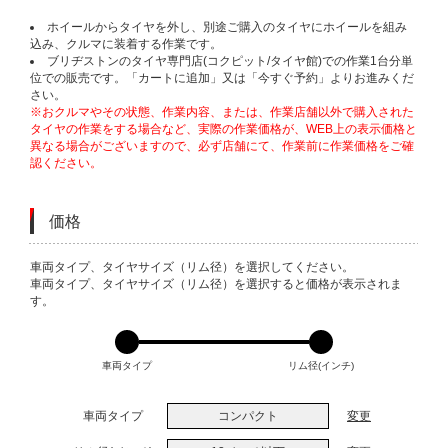
ホイールからタイヤを外し、別途ご購入のタイヤにホイールを組み
込み、クルマに装着する作業です。
ブリヂストンのタイヤ専門店(コクピット/タイヤ館)での作業1台分単
位での販売です。「カートに追加」又は「今すぐ予約」よりお進みくだ
さい。
※おクルマやその状態、作業内容、または、作業店舗以外で購入された
タイヤの作業をする場合など、実際の作業価格が、WEB上の表示価格と
異なる場合がございますので、必ず店舗にて、作業前に作業価格をご確
認ください。
価格
VARIATIONS
車両タイプ、タイヤサイズ（リム径）を選択してください。
車両タイプ、タイヤサイズ（リム径）を選択すると価格が表示されま
す。
車両タイプ
リム径(インチ)
車両タイプ
コンパクト
変更