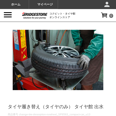
ホーム
マイページ
コクピット・タイヤ館
0
オンラインストア
IMAGES
タイヤ履き替え（タイヤのみ） タイヤ館 出水
DETAILS
商品番号
change-tire-desorption-nowheel_SP9583_compact-car_u13