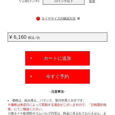
リム径(インチ)
13インチ以下
変更
?
タイヤサイズの確認方法
¥ 6,160
税込 /台
ADD
TO
カートに追加
CART
OPTIONS
今すぐ予約
- 注意事項 -
価格は、組み換え、バランス、取付作業１台分です。
※価格は来店日によって変動する場合がございますので、「日程選択画
面」にてご確認ください。
※廃タイヤ処理料やゴムバルブ代等は、料金に含まれておりません。ま