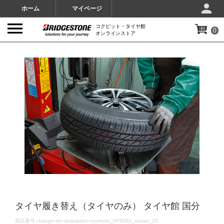
ホーム
マイページ
コクピット・タイヤ館
0
オンラインストア
IMAGES
タイヤ履き替え（タイヤのみ） タイヤ館 国分
DETAILS
商品番号
change-tire-desorption-nowheel_SP9584_sedan_20