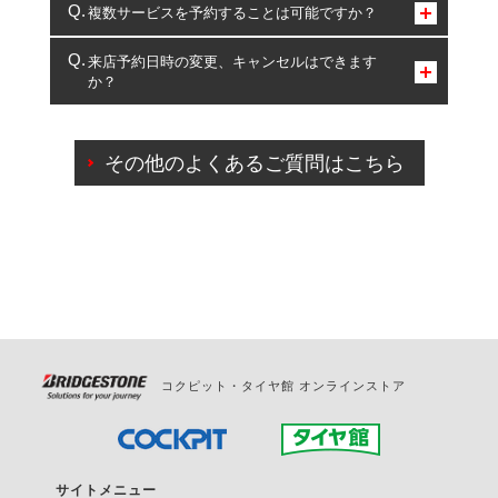
コクピット・タイヤ館のみとなります。
複数サービスを予約することは可能ですか？
複数サービスのご予約は可能です。
来店予約日時の変更、キャンセルはできます
か？
一部の商品・サービスの組み合わせに限り、同時にご予約が
出来ないものもございます。
ご来店予約日の3営業日前までマイページからの予約
日変更が可能です。
その他のよくあるご質問はこちら
ご来店予約日の3営業日前を過ぎている場合のご予約
の日時変更につきましては、直接ご予約の店舗まで
お問合せください。
また、やむを得ない事由によりご予約のキャンセル
をご希望の際は、直接ご予約いただいた店舗へご連
絡ください。
コクピット・タイヤ館 オンラインストア
サイトメニュー