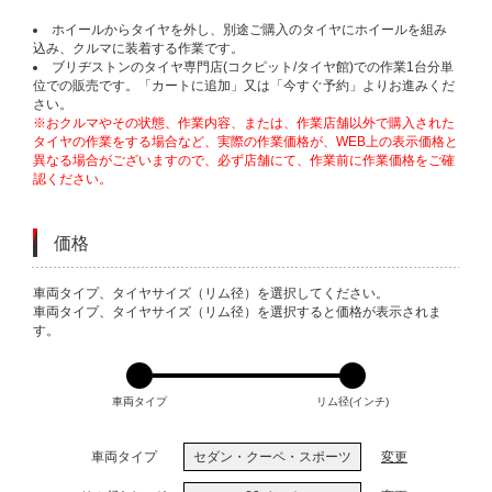
ホイールからタイヤを外し、別途ご購入のタイヤにホイールを組み
込み、クルマに装着する作業です。
ブリヂストンのタイヤ専門店(コクピット/タイヤ館)での作業1台分単
位での販売です。「カートに追加」又は「今すぐ予約」よりお進みくだ
さい。
※おクルマやその状態、作業内容、または、作業店舗以外で購入された
タイヤの作業をする場合など、実際の作業価格が、WEB上の表示価格と
異なる場合がございますので、必ず店舗にて、作業前に作業価格をご確
認ください。
価格
VARIATIONS
車両タイプ、タイヤサイズ（リム径）を選択してください。
車両タイプ、タイヤサイズ（リム径）を選択すると価格が表示されま
す。
車両タイプ
リム径(インチ)
車両タイプ
セダン・クーペ・スポーツ
変更