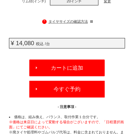
リム径(インチ)
20インチ
変更
?
タイヤサイズの確認方法
¥ 14,080
税込 /台
ADD
TO
カートに追加
CART
OPTIONS
今すぐ予約
- 注意事項 -
価格は、組み換え、バランス、取付作業１台分です。
※価格は来店日によって変動する場合がございますので、「日程選択画
面」にてご確認ください。
※廃タイヤ処理料やゴムバルブ代等は、料金に含まれておりません。ま