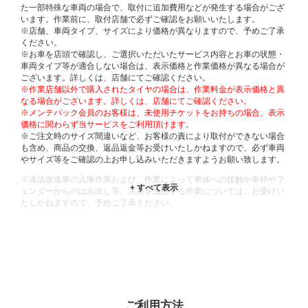
た一部特殊な車両の場合で、取付に追加費用などが発生する場合がござ
います。作業前に、取付店舗で必ずご確認をお願いいたします。
※店舗、車両タイプ、サイズにより価格が異なりますので、予めご了承
ください。
※お車を店頭で確認し、ご選択いただいたサービス内容とお車の状態・
車両タイプ等が適合しない場合は、表示価格と作業価格が異なる場合が
ございます。詳しくは、店舗にてご確認ください。
※作業店舗以外で購入されたタイヤの場合は、作業料金が表示価格と異
なる場合がございます。詳しくは、店舗にてご確認ください。
※メンテパック会員のお客様は、未使用チケットをお持ちの場合、表示
価格に関わらず当サービスをご利用頂けます。
※ご注文時のサイズ間違いなど、お客様の責により取付ができない場合
も含め、商品の交換、返品返金等お受けいたしかねますので、必ず車両
やサイズ等をご確認の上お申し込みいただきますようお願い致します。
※違法改造車の入庫作業および、作業によって車体への接触や車枠やフ
ェンダーからのはみ出し等、法規を逸脱する作業については、お受けい
たしかねますので、予めご了承ください。
※輸入車や一部希少車種等には対応できない場合もございます。
※おクルマの状態(作業の安全性を確保できない場合など含め)によって
は、ご来店当日であっても、作業をお断りさせて頂く場合もございま
す。
ADDITIONAL
INFORMATION
ご利用方法