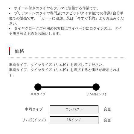
ホイール付きのタイヤをクルマに装着する作業です。
ブリヂストンのタイヤ専門店(コクピット/タイヤ館)での作業1台分単
位での販売です。「カートに追加」又は「今すぐ予約」よりお進みくだ
さい。
タイヤクロークご利用のお客様はマイページにログインの上、タイ
ヤ履き替え予約をお願いします。
価格
VARIATIONS
車両タイプ、タイヤサイズ（リム径）を選択してください。
車両タイプ、タイヤサイズ（リム径）を選択すると価格が表示されま
す。
車両タイプ
リム径(インチ)
車両タイプ
コンパクト
変更
リム径(インチ)
16インチ
変更