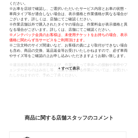
ください。
※お車を店頭で確認し、ご選択いただいたサービス内容とお車の状態・
車両タイプ等が適合しない場合は、表示価格と作業価格が異なる場合が
ございます。詳しくは、店舗にてご確認ください。
※作業店舗以外で購入されたタイヤの場合は、作業料金が表示価格と異
なる場合がございます。詳しくは、店舗にてご確認ください。
※メンテパック会員のお客様は、未使用チケットをお持ちの場合、表示
価格に関わらず当サービスをご利用頂けます。
※ご注文時のサイズ間違いなど、お客様の責により取付ができない場合
も含め、商品の交換、返品返金等お受けいたしかねますので、必ず車両
やサイズ等をご確認の上お申し込みいただきますようお願い致します。
※違法改造車の入庫作業および、作業によって車体への接触や車枠やフ
ェンダーからのはみ出し等、法規を逸脱する作業については、お受けい
たしかねますので、予めご了承ください。
※輸入車や一部希少車種等には対応できない場合もございます。
※おクルマの状態(作業の安全性を確保できない場合など含め)によって
は、ご来店当日であっても、作業をお断りさせて頂く場合もございま
す。
ADDITIONAL
INFORMATION
商品に関する店舗スタッフのコメント