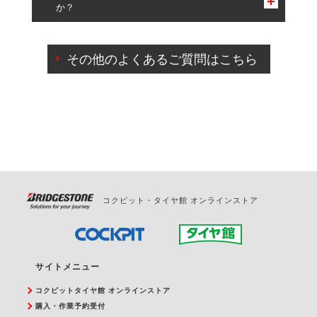
か？
一部の商品・サービスの組み合わせに限り、同時にご予約が
出来ないものもございます。
ご来店予約日の3営業日前までマイページからの予約
日変更が可能です。
その他のよくあるご質問はこちら
ご来店予約日の3営業日前を過ぎている場合のご予約
の日時変更につきましては、直接ご予約の店舗まで
お問合せください。
また、やむを得ない事由によりご予約のキャンセル
をご希望の際は、直接ご予約いただいた店舗へご連
絡ください。
コクピット・タイヤ館 オンラインストア
サイトメニュー
コクピットタイヤ館 オンラインストア
購入・作業予約受付