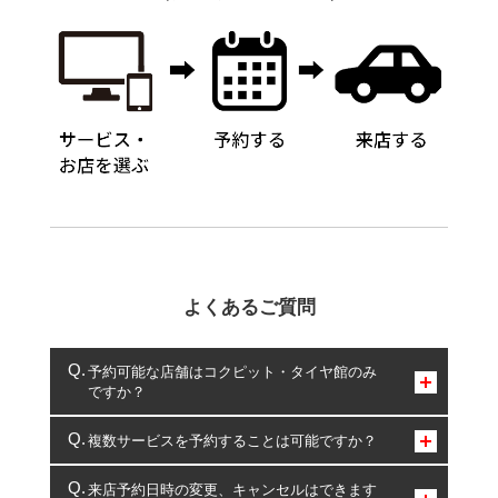
よくあるご質問
予約可能な店舗はコクピット・タイヤ館のみ
ですか？
コクピット・タイヤ館のみとなります。
複数サービスを予約することは可能ですか？
複数サービスのご予約は可能です。
来店予約日時の変更、キャンセルはできます