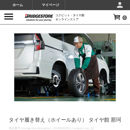
ホーム
マイページ
コクピット・タイヤ館
0
オンラインストア
IMAGES
タイヤ履き替え（ホイールあり） タイヤ館 那珂
DETAILS
商品番号
change-tire-desorption_JSH0060203_compact-car_16