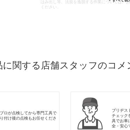
はみ出し等、法規を逸脱する作業については、
ください。
※輸入車や一部希少車種等には対応できない場
※おクルマの状態(作業の安全性を確保できない
であっても、作業をお断りさせて頂く場合もご
品に関する店舗スタッフのコメ
ブリヂス
プロが点検してから専門工具で
チェック
り付け後の点検もお任せくださ
具でお車
全・安心