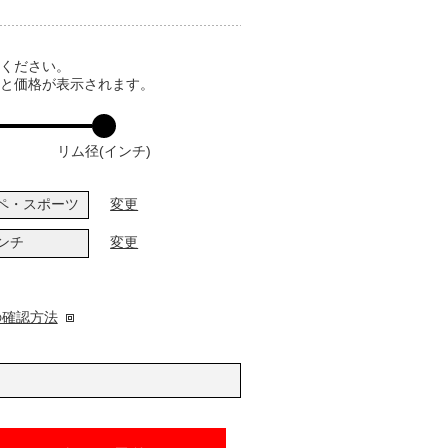
てください。
ると価格が表示されます。
リム径(インチ)
ペ・スポーツ
変更
インチ
変更
の確認方法