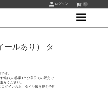
ログイン
0
イールあり） タ
業です。
イヤ館)での作業1台分単位での販売で
お進みください。
にログインの上、タイヤ履き替え予約