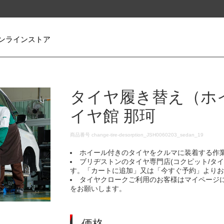
ンラインストア
タイヤ履き替え（ホ
イヤ館 那珂
DETAILS
商品番号
change-tire-desorption_JSH0060203_sedan_19
ホイール付きのタイヤをクルマに装着する作
ブリヂストンのタイヤ専門店(コクピット/タ
す。「カートに追加」又は「今すぐ予約」より
タイヤクロークご利用のお客様はマイページ
をお願いします。
価格