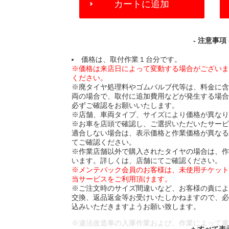
カートに追加
TO
CART
OPTIONS
- 注意事項 
価格は、取付作業１台分です。
※価格は来店日によって変動する場合がござい
ください。
※廃タイヤ処理料やゴムバルブ代等は、料金に
両の場合で、取付に追加費用などが発生する場
必ずご確認をお願いいたします。
※店舗、車両タイプ、サイズにより価格が異な
※お車を店頭で確認し、ご選択いただいたサー
適合しない場合は、表示価格と作業価格が異な
てご確認ください。
※作業店舗以外で購入されたタイヤの場合は、
います。詳しくは、店舗にてご確認ください。
※メンテパック会員のお客様は、未使用チケッ
当サービスをご利用頂けます。
※ご注文時のサイズ間違いなど、お客様の責に
交換、返品返金等お受けいたしかねますので、
込みいただきますようお願い致します。
※違法改造車の入庫作業および、作業によって