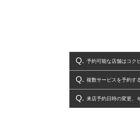
予約可能な店舗はコク
複数サービスを予約す
コクピット・タイヤ館
来店予約日時の変更、
複数サービスのご予約
一部の商品・サービスの組み合
ご来店予約日の3営業
ご来店予約日の3営業
ください。
また、やむを得ない事