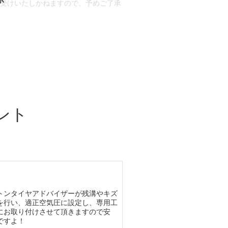
お受けいたしかねますので、予めご了承
合もございます。
場合など含め)によっては、ご来店当日
ざいます。
ント
トンタイヤアドバイザーが残溝やキズ
を行い、適正空気圧に設定し、専用工
にお取り付けさせて頂きますので安
ですよ！