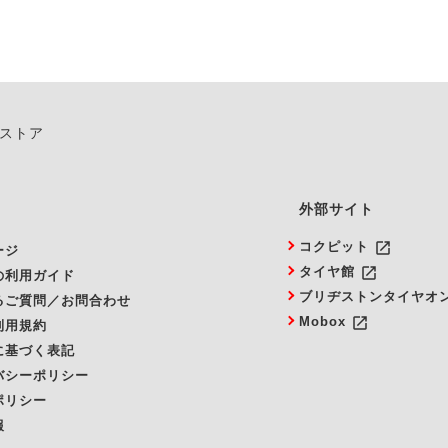
ンストア
外部サイト
launch
コクピット
ージ
launch
タイヤ館
の利用ガイド
ブリヂストンタイヤオ
るご質問／お問合わせ
launch
Mobox
利用規約
に基づく表記
バシーポリシー
ポリシー
報