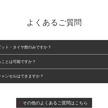
よくあるご質問
ピット・タイヤ館のみですか？
ることは可能ですか？
のみとなります。
キャンセルはできますか？
は可能です。
わせに限り、同時にご予約が出来ないものもございます。
日前までマイページからの予約日変更が可能です。
日前を過ぎている場合のご予約の日時変更につきましては、直
その他のよくあるご質問はこちら
由によりご予約のキャンセルをご希望の際は、直接ご予約いた