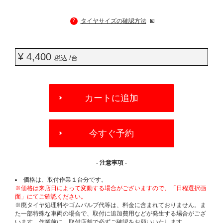
?
タイヤサイズの確認方法
¥ 4,400
税込 /台
ADD
TO
カートに追加
CART
OPTIONS
今すぐ予約
- 注意事項 -
価格は、取付作業１台分です。
※価格は来店日によって変動する場合がございますので、「日程選択画
面」にてご確認ください。
※廃タイヤ処理料やゴムバルブ代等は、料金に含まれておりません。ま
た一部特殊な車両の場合で、取付に追加費用などが発生する場合がござ
います。作業前に、取付店舗で必ずご確認をお願いいたします。