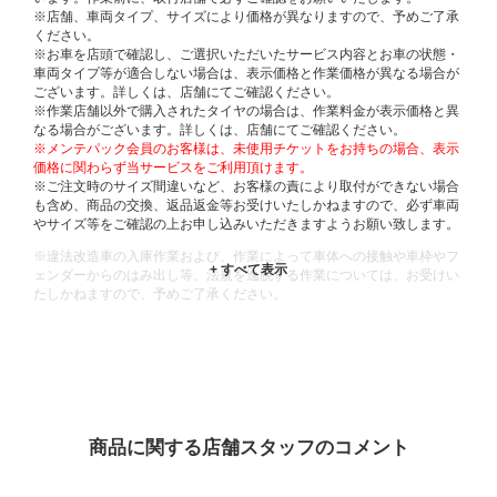
※店舗、車両タイプ、サイズにより価格が異なりますので、予めご了承
ください。
※お車を店頭で確認し、ご選択いただいたサービス内容とお車の状態・
車両タイプ等が適合しない場合は、表示価格と作業価格が異なる場合が
ございます。詳しくは、店舗にてご確認ください。
※作業店舗以外で購入されたタイヤの場合は、作業料金が表示価格と異
なる場合がございます。詳しくは、店舗にてご確認ください。
※メンテパック会員のお客様は、未使用チケットをお持ちの場合、表示
価格に関わらず当サービスをご利用頂けます。
※ご注文時のサイズ間違いなど、お客様の責により取付ができない場合
も含め、商品の交換、返品返金等お受けいたしかねますので、必ず車両
やサイズ等をご確認の上お申し込みいただきますようお願い致します。
※違法改造車の入庫作業および、作業によって車体への接触や車枠やフ
ェンダーからのはみ出し等、法規を逸脱する作業については、お受けい
たしかねますので、予めご了承ください。
※輸入車や一部希少車種等には対応できない場合もございます。
※おクルマの状態(作業の安全性を確保できない場合など含め)によって
は、ご来店当日であっても、作業をお断りさせて頂く場合もございま
す。
ADDITIONAL
INFORMATION
商品に関する店舗スタッフのコメント