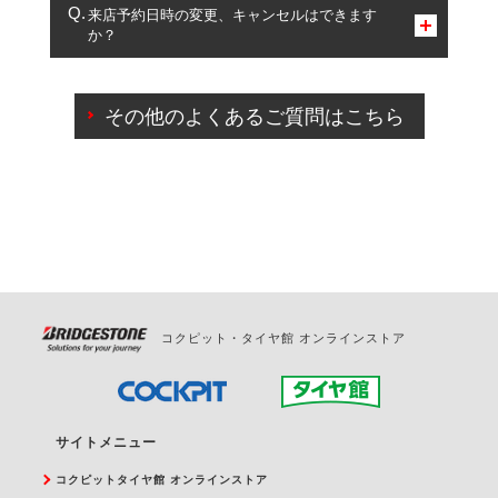
複数サービスのご予約は可能です。
来店予約日時の変更、キャンセルはできます
か？
一部の商品・サービスの組み合わせに限り、同時にご予約が
出来ないものもございます。
ご来店予約日の3営業日前までマイページからの予約
日変更が可能です。
その他のよくあるご質問はこちら
ご来店予約日の3営業日前を過ぎている場合のご予約
の日時変更につきましては、直接ご予約の店舗まで
お問合せください。
また、やむを得ない事由によりご予約のキャンセル
をご希望の際は、直接ご予約いただいた店舗へご連
絡ください。
コクピット・タイヤ館 オンラインストア
サイトメニュー
コクピットタイヤ館 オンラインストア