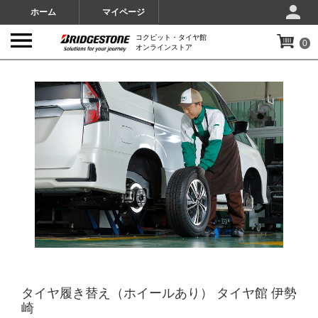
ホーム
マイページ
コクピット・タイヤ館
0
オンラインストア
IMAGES
タイヤ履き替え（ホイールあり） タイヤ館 伊勢
崎