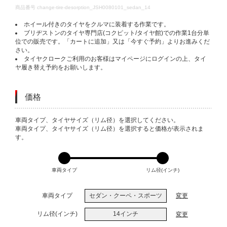
DETAILS
商品番号
change-tire-desorption_JSH0080101_sedan_14
ホイール付きのタイヤをクルマに装着する作業です。
ブリヂストンのタイヤ専門店(コクピット/タイヤ館)での作業1台分単
位での販売です。「カートに追加」又は「今すぐ予約」よりお進みくだ
さい。
タイヤクロークご利用のお客様はマイページにログインの上、タイ
ヤ履き替え予約をお願いします。
価格
VARIATIONS
車両タイプ、タイヤサイズ（リム径）を選択してください。
車両タイプ、タイヤサイズ（リム径）を選択すると価格が表示されま
す。
車両タイプ
リム径(インチ)
車両タイプ
セダン・クーペ・スポーツ
変更
リム径(インチ)
14インチ
変更