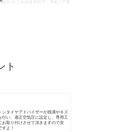
お受けいたしかねますので、予めご了承
合もございます。
場合など含め)によっては、ご来店当日
ざいます。
ント
トンタイヤアドバイザーが残溝やキズ
を行い、適正空気圧に設定し、専用工
にお取り付けさせて頂きますので安
ですよ！