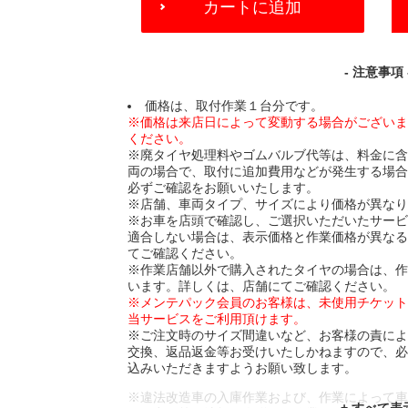
カートに追加
TO
CART
OPTIONS
- 注意事項 
価格は、取付作業１台分です。
※価格は来店日によって変動する場合がござい
ください。
※廃タイヤ処理料やゴムバルブ代等は、料金に
両の場合で、取付に追加費用などが発生する場
必ずご確認をお願いいたします。
※店舗、車両タイプ、サイズにより価格が異な
※お車を店頭で確認し、ご選択いただいたサー
適合しない場合は、表示価格と作業価格が異な
てご確認ください。
※作業店舗以外で購入されたタイヤの場合は、
います。詳しくは、店舗にてご確認ください。
※メンテパック会員のお客様は、未使用チケッ
当サービスをご利用頂けます。
※ご注文時のサイズ間違いなど、お客様の責に
交換、返品返金等お受けいたしかねますので、
込みいただきますようお願い致します。
※違法改造車の入庫作業および、作業によって