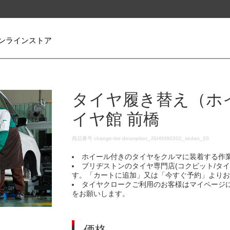
ンラインストア
タイヤ履き替え（ホ
イヤ館 前橋
DETAILS
商品番号
change-tire-desorption_JSH0080202_sedan_20
ホイール付きのタイヤをクルマに装着する作
ブリヂストンのタイヤ専門店(コクピット/タ
す。「カートに追加」又は「今すぐ予約」より
タイヤクロークご利用のお客様はマイページ
をお願いします。
価格