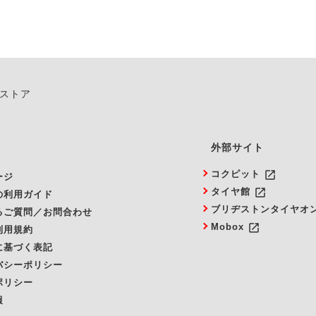
ンストア
外部サイト
launch
コクピット
ージ
launch
タイヤ館
の利用ガイド
ブリヂストンタイヤオ
るご質問／お問合わせ
launch
Mobox
利用規約
に基づく表記
バシーポリシー
ポリシー
報