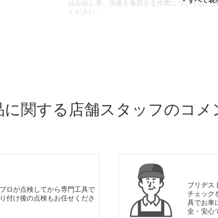
はみ出し等、法規を逸脱する作業については、
ください。
※輸入車や一部希少車種等には対応できない場
※おクルマの状態(作業の安全性を確保できない
であっても、作業をお断りさせて頂く場合もご
品に関する店舗スタッフのコメ
ブリヂス
プロが点検してから専門工具で
チェック
り付け後の点検もお任せくださ
具でお車
全・安心