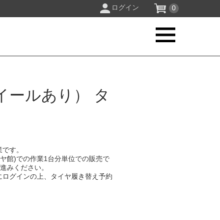
ログイン
0
イールあり） タ
業です。
イヤ館)での作業1台分単位での販売で
お進みください。
にログインの上、タイヤ履き替え予約