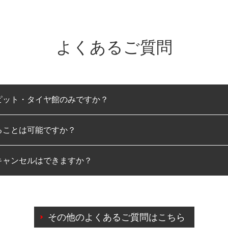
よくあるご質問
ピット・タイヤ館のみですか？
ることは可能ですか？
のみとなります。
キャンセルはできますか？
は可能です。
わせに限り、同時にご予約が出来ないものもございます。
日前までマイページからの予約日変更が可能です。
日前を過ぎている場合のご予約の日時変更につきましては、直
その他のよくあるご質問はこちら
由によりご予約のキャンセルをご希望の際は、直接ご予約いた