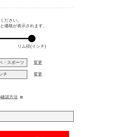
てください。
ると価格が表示されます。
リム径(インチ)
ペ・スポーツ
変更
インチ
変更
の確認方法