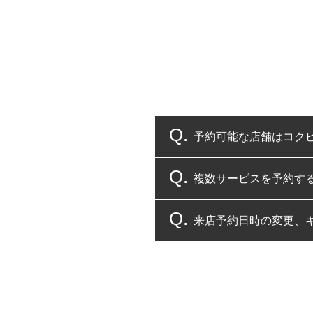
予約可能な店舗はコク
複数サービスを予約す
コクピット・タイヤ館
来店予約日時の変更、
複数サービスのご予約
一部の商品・サービスの組み合
ご来店予約日の3営業
ご来店予約日の3営業
ください。
また、やむを得ない事