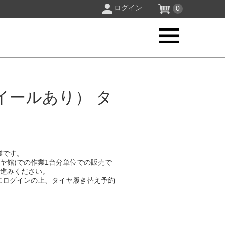
ログイン
0
イールあり） タ
業です。
イヤ館)での作業1台分単位での販売で
お進みください。
にログインの上、タイヤ履き替え予約