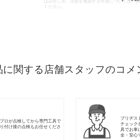
はみ出し等、法規を逸脱する作業については、
ください。
※輸入車や一部希少車種等には対応できない場
※おクルマの状態(作業の安全性を確保できない
であっても、作業をお断りさせて頂く場合もご
品に関する店舗スタッフのコメ
ブリヂス
プロが点検してから専門工具で
チェック
り付け後の点検もお任せくださ
具でお車
全・安心