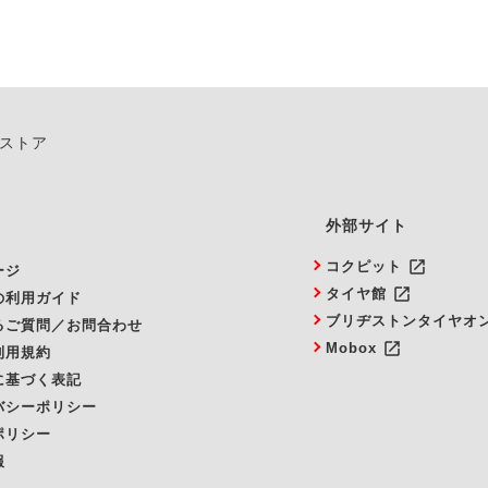
ンストア
外部サイト
launch
コクピット
ージ
launch
タイヤ館
の利用ガイド
ブリヂストンタイヤオ
るご質問／お問合わせ
launch
Mobox
利用規約
に基づく表記
バシーポリシー
ポリシー
報