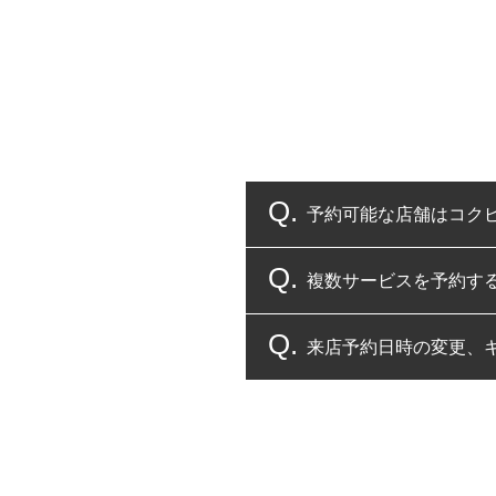
予約可能な店舗はコク
複数サービスを予約す
コクピット・タイヤ館
来店予約日時の変更、
複数サービスのご予約
一部の商品・サービスの組み合
ご来店予約日の3営業
ご来店予約日の3営業
ください。
また、やむを得ない事