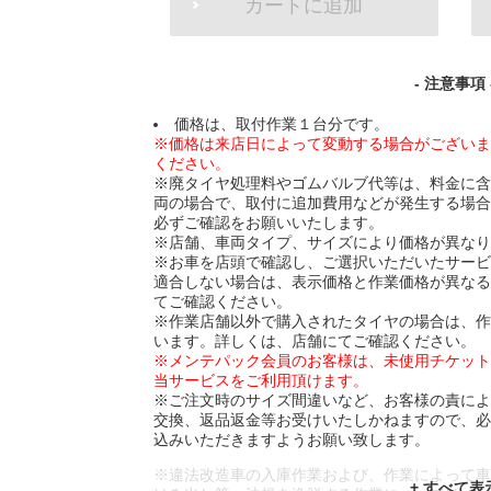
カートに追加
TO
CART
OPTIONS
- 注意事項 
価格は、取付作業１台分です。
※価格は来店日によって変動する場合がござい
ください。
※廃タイヤ処理料やゴムバルブ代等は、料金に
両の場合で、取付に追加費用などが発生する場
必ずご確認をお願いいたします。
※店舗、車両タイプ、サイズにより価格が異な
※お車を店頭で確認し、ご選択いただいたサー
適合しない場合は、表示価格と作業価格が異な
てご確認ください。
※作業店舗以外で購入されたタイヤの場合は、
います。詳しくは、店舗にてご確認ください。
※メンテパック会員のお客様は、未使用チケッ
当サービスをご利用頂けます。
※ご注文時のサイズ間違いなど、お客様の責に
交換、返品返金等お受けいたしかねますので、
込みいただきますようお願い致します。
※違法改造車の入庫作業および、作業によって