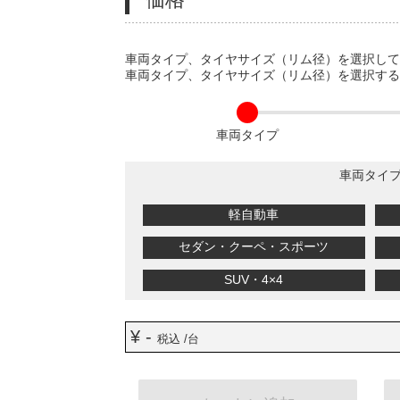
VARIATIONS
車両タイプ、タイヤサイズ（リム径）を選択し
車両タイプ、タイヤサイズ（リム径）を選択す
車両タイプ
車両タイ
軽自動車
セダン・クーペ・スポーツ
SUV・4×4
¥ -
税込 /台
ADD