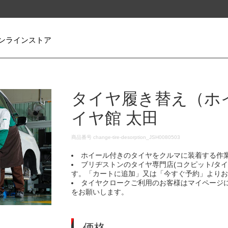
ンラインストア
タイヤ履き替え（ホ
イヤ館 太田
DETAILS
商品番号
change-tire-desorption_JSH0080503
ホイール付きのタイヤをクルマに装着する作
ブリヂストンのタイヤ専門店(コクピット/タ
す。「カートに追加」又は「今すぐ予約」より
タイヤクロークご利用のお客様はマイページ
をお願いします。
価格