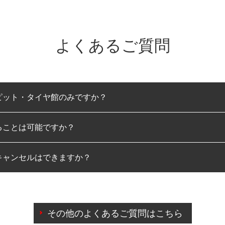
よくあるご質問
ピット・タイヤ館のみですか？
ることは可能ですか？
のみとなります。
キャンセルはできますか？
は可能です。
わせに限り、同時にご予約が出来ないものもございます。
日前までマイページからの予約日変更が可能です。
日前を過ぎている場合のご予約の日時変更につきましては、直
その他のよくあるご質問はこちら
由によりご予約のキャンセルをご希望の際は、直接ご予約いた