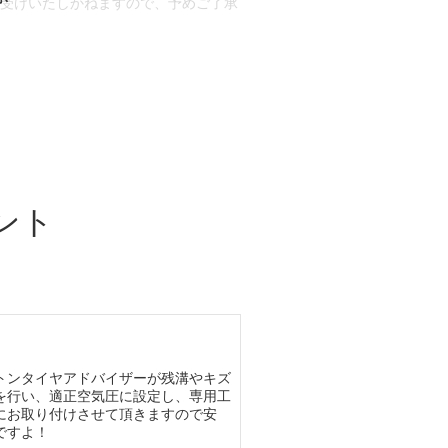
お受けいたしかねますので、予めご了承
合もございます。
場合など含め)によっては、ご来店当日
ざいます。
ント
トンタイヤアドバイザーが残溝やキズ
を行い、適正空気圧に設定し、専用工
にお取り付けさせて頂きますので安
ですよ！