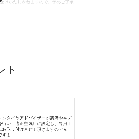
お受けいたしかねますので、予めご了承
合もございます。
場合など含め)によっては、ご来店当日
ざいます。
ント
トンタイヤアドバイザーが残溝やキズ
を行い、適正空気圧に設定し、専用工
にお取り付けさせて頂きますので安
ですよ！