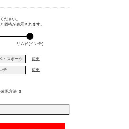
てください。
ると価格が表示されます。
リム径(インチ)
ペ・スポーツ
変更
インチ
変更
の確認方法