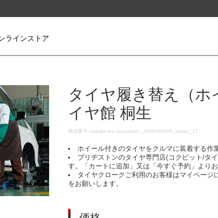
ンラインストア
タイヤ履き替え（ホ
イヤ館 桐生
DETAILS
商品番号
change-tire-desorption_JSH0090406_sedan_17
ホイール付きのタイヤをクルマに装着する作
ブリヂストンのタイヤ専門店(コクピット/タ
す。「カートに追加」又は「今すぐ予約」より
タイヤクロークご利用のお客様はマイページ
をお願いします。
価格