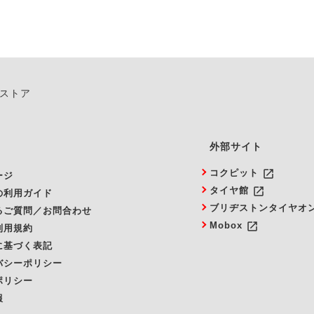
ンストア
外部サイト
launch
コクピット
ージ
launch
タイヤ館
の利用ガイド
ブリヂストンタイヤオ
るご質問／お問合わせ
launch
Mobox
利用規約
に基づく表記
バシーポリシー
ポリシー
報