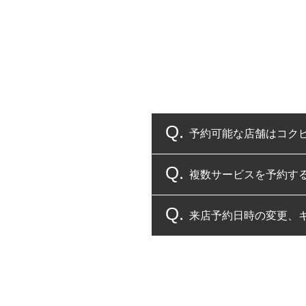
予約可能な店舗はコク
複数サービスを予約す
コクピット・タイヤ館
来店予約日時の変更、
複数サービスのご予約
一部の商品・サービスの組み合
ご来店予約日の3営業
ご来店予約日の3営業
ください。
また、やむを得ない事