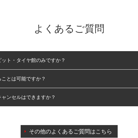
よくあるご質問
ピット・タイヤ館のみですか？
ることは可能ですか？
のみとなります。
キャンセルはできますか？
は可能です。
わせに限り、同時にご予約が出来ないものもございます。
日前までマイページからの予約日変更が可能です。
日前を過ぎている場合のご予約の日時変更につきましては、直
その他のよくあるご質問はこちら
由によりご予約のキャンセルをご希望の際は、直接ご予約いた