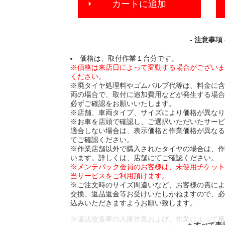
カートに追加
TO
CART
OPTIONS
- 注意事項 
価格は、取付作業１台分です。
※価格は来店日によって変動する場合がござい
ください。
※廃タイヤ処理料やゴムバルブ代等は、料金に
両の場合で、取付に追加費用などが発生する場
必ずご確認をお願いいたします。
※店舗、車両タイプ、サイズにより価格が異な
※お車を店頭で確認し、ご選択いただいたサー
適合しない場合は、表示価格と作業価格が異な
てご確認ください。
※作業店舗以外で購入されたタイヤの場合は、
います。詳しくは、店舗にてご確認ください。
※メンテパック会員のお客様は、未使用チケッ
当サービスをご利用頂けます。
※ご注文時のサイズ間違いなど、お客様の責に
交換、返品返金等お受けいたしかねますので、
込みいただきますようお願い致します。
※違法改造車の入庫作業および、作業によって