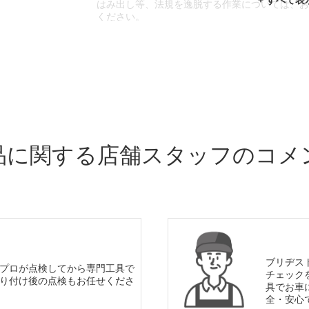
はみ出し等、法規を逸脱する作業については、
ください。
※輸入車や一部希少車種等には対応できない場
※おクルマの状態(作業の安全性を確保できない
であっても、作業をお断りさせて頂く場合もご
品に関する店舗スタッフのコメ
ブリヂス
プロが点検してから専門工具で
チェック
り付け後の点検もお任せくださ
具でお車
全・安心