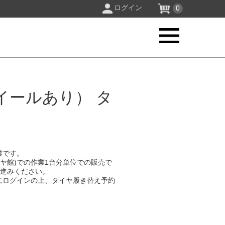
ログイン
0
イールあり） タ
業です。
イヤ館)での作業1台分単位での販売で
お進みください。
にログインの上、タイヤ履き替え予約