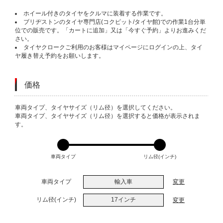
ホイール付きのタイヤをクルマに装着する作業です。
ブリヂストンのタイヤ専門店(コクピット/タイヤ館)での作業1台分単
位での販売です。「カートに追加」又は「今すぐ予約」よりお進みくだ
さい。
タイヤクロークご利用のお客様はマイページにログインの上、タイ
ヤ履き替え予約をお願いします。
価格
VARIATIONS
車両タイプ、タイヤサイズ（リム径）を選択してください。
車両タイプ、タイヤサイズ（リム径）を選択すると価格が表示されま
す。
車両タイプ
リム径(インチ)
車両タイプ
輸入車
変更
リム径(インチ)
17インチ
変更