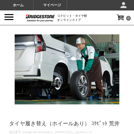
ホーム
マイページ
コクピット・タイヤ館
0
オンラインストア
IMAGES
タイヤ履き替え（ホイールあり） ｺｸﾋﾟｯﾄ 荒井
DETAILS
商品番号
change-tire-desorption_JSH0870101_imported_17