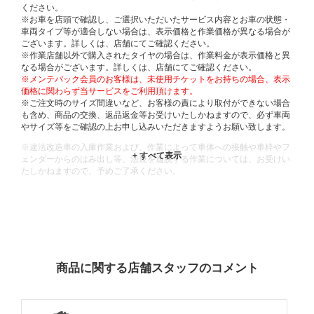
ください。
※お車を店頭で確認し、ご選択いただいたサービス内容とお車の状態・
車両タイプ等が適合しない場合は、表示価格と作業価格が異なる場合が
ございます。詳しくは、店舗にてご確認ください。
※作業店舗以外で購入されたタイヤの場合は、作業料金が表示価格と異
なる場合がございます。詳しくは、店舗にてご確認ください。
※メンテパック会員のお客様は、未使用チケットをお持ちの場合、表示
価格に関わらず当サービスをご利用頂けます。
※ご注文時のサイズ間違いなど、お客様の責により取付ができない場合
も含め、商品の交換、返品返金等お受けいたしかねますので、必ず車両
やサイズ等をご確認の上お申し込みいただきますようお願い致します。
※違法改造車の入庫作業および、作業によって車体への接触や車枠やフ
ェンダーからのはみ出し等、法規を逸脱する作業については、お受けい
たしかねますので、予めご了承ください。
※輸入車や一部希少車種等には対応できない場合もございます。
※おクルマの状態(作業の安全性を確保できない場合など含め)によって
は、ご来店当日であっても、作業をお断りさせて頂く場合もございま
す。
ADDITIONAL
INFORMATION
商品に関する店舗スタッフのコメント