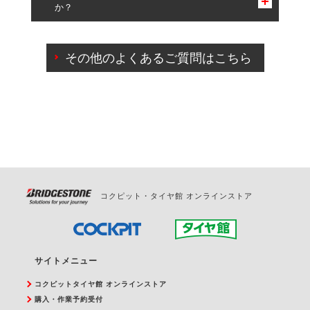
か？
一部の商品・サービスの組み合わせに限り、同時にご予約が
出来ないものもございます。
ご来店予約日の3営業日前までマイページからの予約
日変更が可能です。
その他のよくあるご質問はこちら
ご来店予約日の3営業日前を過ぎている場合のご予約
の日時変更につきましては、直接ご予約の店舗まで
お問合せください。
また、やむを得ない事由によりご予約のキャンセル
をご希望の際は、直接ご予約いただいた店舗へご連
絡ください。
コクピット・タイヤ館 オンラインストア
サイトメニュー
コクピットタイヤ館 オンラインストア
購入・作業予約受付