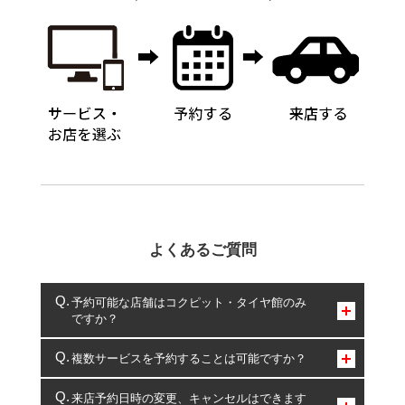
よくあるご質問
予約可能な店舗はコクピット・タイヤ館のみ
ですか？
コクピット・タイヤ館のみとなります。
複数サービスを予約することは可能ですか？
複数サービスのご予約は可能です。
来店予約日時の変更、キャンセルはできます