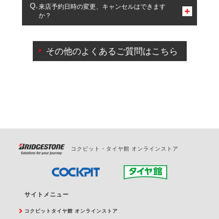
複数サービスのご予約は可能です。
来店予約日時の変更、キャンセルはできます
か？
一部の商品・サービスの組み合わせに限り、同時にご予約が
出来ないものもございます。
ご来店予約日の3営業日前までマイページからの予約
日変更が可能です。
その他のよくあるご質問はこちら
ご来店予約日の3営業日前を過ぎている場合のご予約
の日時変更につきましては、直接ご予約の店舗まで
お問合せください。
また、やむを得ない事由によりご予約のキャンセル
をご希望の際は、直接ご予約いただいた店舗へご連
絡ください。
コクピット・タイヤ館 オンラインストア
サイトメニュー
コクピットタイヤ館 オンラインストア