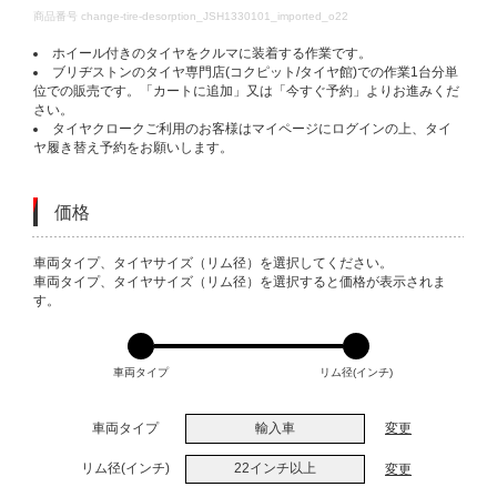
DETAILS
商品番号
change-tire-desorption_JSH1330101_imported_o22
ホイール付きのタイヤをクルマに装着する作業です。
ブリヂストンのタイヤ専門店(コクピット/タイヤ館)での作業1台分単
位での販売です。「カートに追加」又は「今すぐ予約」よりお進みくだ
さい。
タイヤクロークご利用のお客様はマイページにログインの上、タイ
ヤ履き替え予約をお願いします。
価格
VARIATIONS
車両タイプ、タイヤサイズ（リム径）を選択してください。
車両タイプ、タイヤサイズ（リム径）を選択すると価格が表示されま
す。
車両タイプ
リム径(インチ)
車両タイプ
輸入車
変更
リム径(インチ)
22インチ以上
変更