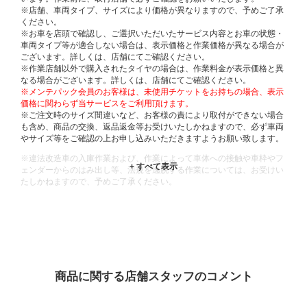
※店舗、車両タイプ、サイズにより価格が異なりますので、予めご了承
ください。
※お車を店頭で確認し、ご選択いただいたサービス内容とお車の状態・
車両タイプ等が適合しない場合は、表示価格と作業価格が異なる場合が
ございます。詳しくは、店舗にてご確認ください。
※作業店舗以外で購入されたタイヤの場合は、作業料金が表示価格と異
なる場合がございます。詳しくは、店舗にてご確認ください。
※メンテパック会員のお客様は、未使用チケットをお持ちの場合、表示
価格に関わらず当サービスをご利用頂けます。
※ご注文時のサイズ間違いなど、お客様の責により取付ができない場合
も含め、商品の交換、返品返金等お受けいたしかねますので、必ず車両
やサイズ等をご確認の上お申し込みいただきますようお願い致します。
※違法改造車の入庫作業および、作業によって車体への接触や車枠やフ
ェンダーからのはみ出し等、法規を逸脱する作業については、お受けい
たしかねますので、予めご了承ください。
※輸入車や一部希少車種等には対応できない場合もございます。
※おクルマの状態(作業の安全性を確保できない場合など含め)によって
は、ご来店当日であっても、作業をお断りさせて頂く場合もございま
す。
ADDITIONAL
INFORMATION
商品に関する店舗スタッフのコメント