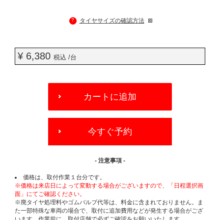
?
タイヤサイズの確認方法
¥ 6,380
税込 /台
ADD
TO
カートに追加
CART
OPTIONS
今すぐ予約
- 注意事項 -
価格は、取付作業１台分です。
※価格は来店日によって変動する場合がございますので、「日程選択画
面」にてご確認ください。
※廃タイヤ処理料やゴムバルブ代等は、料金に含まれておりません。ま
た一部特殊な車両の場合で、取付に追加費用などが発生する場合がござ
います。作業前に、取付店舗で必ずご確認をお願いいたします。