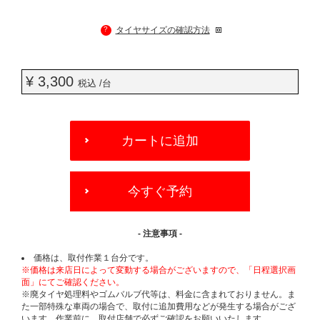
?
タイヤサイズの確認方法
¥ 3,300
税込 /台
ADD
TO
カートに追加
CART
OPTIONS
今すぐ予約
- 注意事項 -
価格は、取付作業１台分です。
※価格は来店日によって変動する場合がございますので、「日程選択画
面」にてご確認ください。
※廃タイヤ処理料やゴムバルブ代等は、料金に含まれておりません。ま
た一部特殊な車両の場合で、取付に追加費用などが発生する場合がござ
います。作業前に、取付店舗で必ずご確認をお願いいたします。