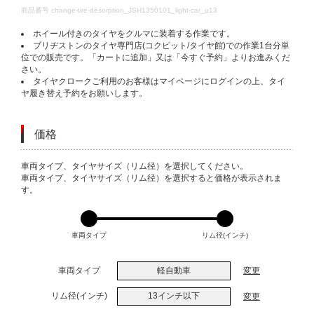
DETAILS
商品番号
change-tire-desorption_JSH1350101_light-car_u13
ホイール付きのタイヤをクルマに装着する作業です。
ブリヂストンのタイヤ専門店(コクピット/タイヤ館)での作業1台分単
位での販売です。「カートに追加」又は「今すぐ予約」よりお進みくだ
さい。
タイヤクロークご利用のお客様はマイページにログインの上、タイ
ヤ履き替え予約をお願いします。
価格
VARIATIONS
車両タイプ、タイヤサイズ（リム径）を選択してください。
車両タイプ、タイヤサイズ（リム径）を選択すると価格が表示されま
す。
車両タイプ
リム径(インチ)
車両タイプ
軽自動車
変更
リム径(インチ)
13インチ以下
変更