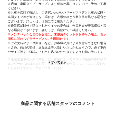
※店舗、車両タイプ、サイズにより価格が異なりますので、予めご了承
ください。
※お車を店頭で確認し、ご選択いただいたサービス内容とお車の状態・
車両タイプ等が適合しない場合は、表示価格と作業価格が異なる場合が
ございます。詳しくは、店舗にてご確認ください。
※作業店舗以外で購入されたタイヤの場合は、作業料金が表示価格と異
なる場合がございます。詳しくは、店舗にてご確認ください。
※メンテパック会員のお客様は、未使用チケットをお持ちの場合、表示
価格に関わらず当サービスをご利用頂けます。
※ご注文時のサイズ間違いなど、お客様の責により取付ができない場合
も含め、商品の交換、返品返金等お受けいたしかねますので、必ず車両
やサイズ等をご確認の上お申し込みいただきますようお願い致します。
※違法改造車の入庫作業および、作業によって車体への接触や車枠やフ
ェンダーからのはみ出し等、法規を逸脱する作業については、お受けい
たしかねますので、予めご了承ください。
※輸入車や一部希少車種等には対応できない場合もございます。
※おクルマの状態(作業の安全性を確保できない場合など含め)によって
は、ご来店当日であっても、作業をお断りさせて頂く場合もございま
す。
ADDITIONAL
INFORMATION
商品に関する店舗スタッフのコメント