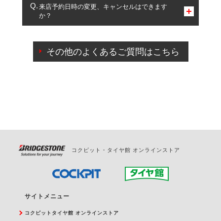
複数サービスのご予約は可能です。
来店予約日時の変更、キャンセルはできます
か？
一部の商品・サービスの組み合わせに限り、同時にご予約が
出来ないものもございます。
ご来店予約日の3営業日前までマイページからの予約
日変更が可能です。
その他のよくあるご質問はこちら
ご来店予約日の3営業日前を過ぎている場合のご予約
の日時変更につきましては、直接ご予約の店舗まで
お問合せください。
また、やむを得ない事由によりご予約のキャンセル
をご希望の際は、直接ご予約いただいた店舗へご連
絡ください。
コクピット・タイヤ館 オンラインストア
サイトメニュー
コクピットタイヤ館 オンラインストア