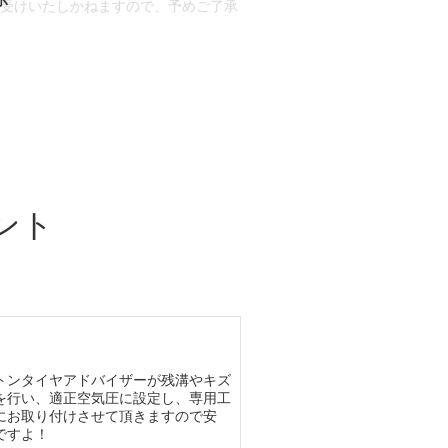
お受けいたしかねますので、予めご了承
合もございます。
場合など含め)によっては、ご来店当日
ざいます。
ント
トンタイヤアドバイザーが残溝やキズ
を行い、適正空気圧に設定し、専用工
にお取り付けさせて頂きますので安
ですよ！