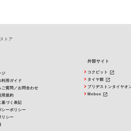
ンストア
外部サイト
launch
コクピット
ージ
launch
タイヤ館
の利用ガイド
ブリヂストンタイヤオ
るご質問／お問合わせ
launch
Mobox
利用規約
に基づく表記
バシーポリシー
ポリシー
報