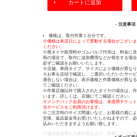
カートに追加
TO
CART
OPTIONS
- 注意事項 
価格は、取付作業１台分です。
※価格は来店日によって変動する場合がござい
ください。
※廃タイヤ処理料やゴムバルブ代等は、料金に
両の場合で、取付に追加費用などが発生する場
必ずご確認をお願いいたします。
※店舗、車両タイプ、サイズにより価格が異な
※お車を店頭で確認し、ご選択いただいたサー
適合しない場合は、表示価格と作業価格が異な
てご確認ください。
※作業店舗以外で購入されたタイヤの場合は、
います。詳しくは、店舗にてご確認ください。
※メンテパック会員のお客様は、未使用チケッ
当サービスをご利用頂けます。
※ご注文時のサイズ間違いなど、お客様の責に
交換、返品返金等お受けいたしかねますので、
込みいただきますようお願い致します。
※違法改造車の入庫作業および、作業によって