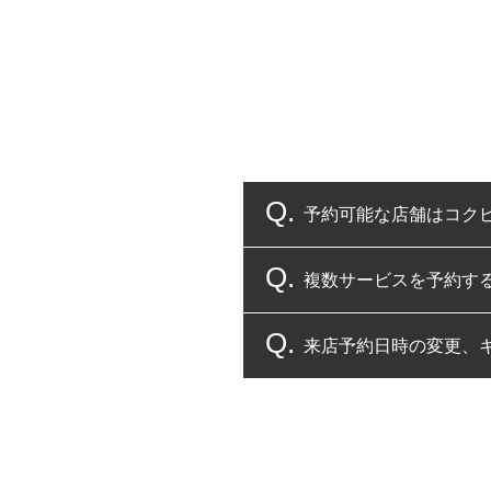
予約可能な店舗はコク
複数サービスを予約す
コクピット・タイヤ館
来店予約日時の変更、
複数サービスのご予約
一部の商品・サービスの組み合
ご来店予約日の3営業
ご来店予約日の3営業
ください。
また、やむを得ない事