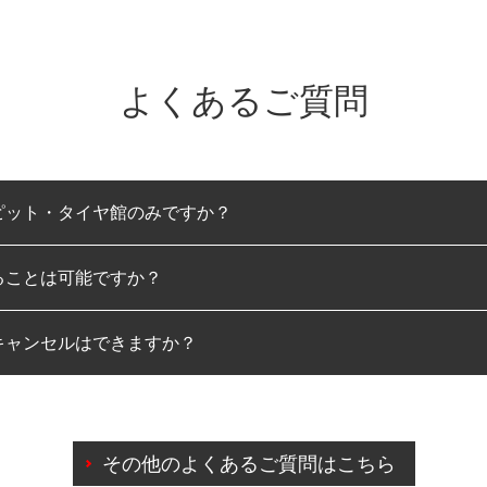
よくあるご質問
ピット・タイヤ館のみですか？
ることは可能ですか？
のみとなります。
キャンセルはできますか？
は可能です。
わせに限り、同時にご予約が出来ないものもございます。
日前までマイページからの予約日変更が可能です。
日前を過ぎている場合のご予約の日時変更につきましては、直
その他のよくあるご質問はこちら
由によりご予約のキャンセルをご希望の際は、直接ご予約いた