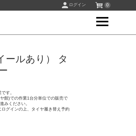
ログイン
0
イールあり） タ
ー
業です。
イヤ館)での作業1台分単位での販売で
お進みください。
にログインの上、タイヤ履き替え予約