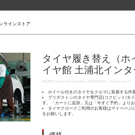
ンラインストア
タイヤ履き替え（ホ
イヤ館 土浦北インタ
DETAILS
商品番号
change-tire-desorption_JSH2060101_compact-car_14
ホイール付きのタイヤをクルマに装着する作
ブリヂストンのタイヤ専門店(コクピット/タ
す。「カートに追加」又は「今すぐ予約」より
タイヤクロークご利用のお客様はマイページ
をお願いします。
価格