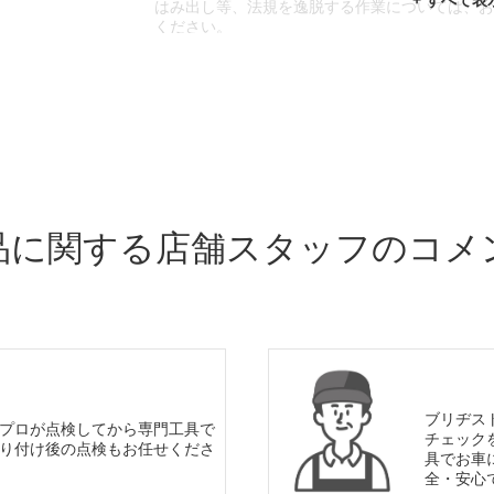
はみ出し等、法規を逸脱する作業については、
ください。
※輸入車や一部希少車種等には対応できない場
※おクルマの状態(作業の安全性を確保できない
であっても、作業をお断りさせて頂く場合もご
品に関する店舗スタッフのコメ
ブリヂス
プロが点検してから専門工具で
チェック
り付け後の点検もお任せくださ
具でお車
全・安心