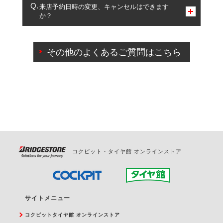
複数サービスのご予約は可能です。
来店予約日時の変更、キャンセルはできます
か？
一部の商品・サービスの組み合わせに限り、同時にご予約が
出来ないものもございます。
ご来店予約日の3営業日前までマイページからの予約
日変更が可能です。
その他のよくあるご質問はこちら
ご来店予約日の3営業日前を過ぎている場合のご予約
の日時変更につきましては、直接ご予約の店舗まで
お問合せください。
また、やむを得ない事由によりご予約のキャンセル
をご希望の際は、直接ご予約いただいた店舗へご連
絡ください。
コクピット・タイヤ館 オンラインストア
サイトメニュー
コクピットタイヤ館 オンラインストア