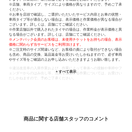
※店舗、車両タイプ、サイズにより価格が異なりますので、予めご了承
ください。
※お車を店頭で確認し、ご選択いただいたサービス内容とお車の状態・
車両タイプ等が適合しない場合は、表示価格と作業価格が異なる場合が
ございます。詳しくは、店舗にてご確認ください。
※作業店舗以外で購入されたタイヤの場合は、作業料金が表示価格と異
なる場合がございます。詳しくは、店舗にてご確認ください。
※メンテパック会員のお客様は、未使用チケットをお持ちの場合、表示
価格に関わらず当サービスをご利用頂けます。
※ご注文時のサイズ間違いなど、お客様の責により取付ができない場合
も含め、商品の交換、返品返金等お受けいたしかねますので、必ず車両
やサイズ等をご確認の上お申し込みいただきますようお願い致します。
※違法改造車の入庫作業および、作業によって車体への接触や車枠やフ
ェンダーからのはみ出し等、法規を逸脱する作業については、お受けい
たしかねますので、予めご了承ください。
※輸入車や一部希少車種等には対応できない場合もございます。
※おクルマの状態(作業の安全性を確保できない場合など含め)によって
は、ご来店当日であっても、作業をお断りさせて頂く場合もございま
す。
ADDITIONAL
INFORMATION
商品に関する店舗スタッフのコメント