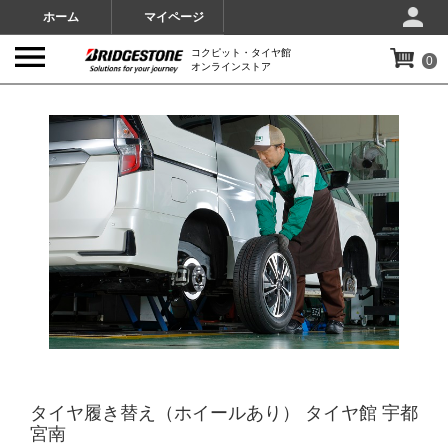
ホーム
マイページ
コクピット・タイヤ館
0
オンラインストア
IMAGES
タイヤ履き替え（ホイールあり） タイヤ館 宇都
宮南