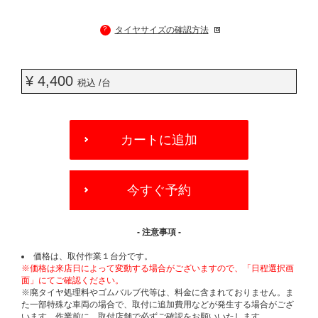
?
タイヤサイズの確認方法
¥ 4,400
税込 /台
ADD
TO
カートに追加
CART
OPTIONS
今すぐ予約
- 注意事項 -
価格は、取付作業１台分です。
※価格は来店日によって変動する場合がございますので、「日程選択画
面」にてご確認ください。
※廃タイヤ処理料やゴムバルブ代等は、料金に含まれておりません。ま
た一部特殊な車両の場合で、取付に追加費用などが発生する場合がござ
います。作業前に、取付店舗で必ずご確認をお願いいたします。