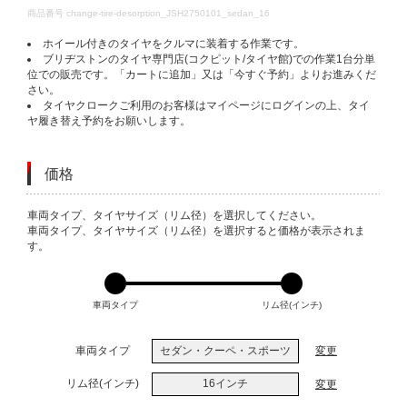
DETAILS
商品番号
change-tire-desorption_JSH2750101_sedan_16
ホイール付きのタイヤをクルマに装着する作業です。
ブリヂストンのタイヤ専門店(コクピット/タイヤ館)での作業1台分単
位での販売です。「カートに追加」又は「今すぐ予約」よりお進みくだ
さい。
タイヤクロークご利用のお客様はマイページにログインの上、タイ
ヤ履き替え予約をお願いします。
価格
VARIATIONS
車両タイプ、タイヤサイズ（リム径）を選択してください。
車両タイプ、タイヤサイズ（リム径）を選択すると価格が表示されま
す。
車両タイプ
リム径(インチ)
車両タイプ
セダン・クーペ・スポーツ
変更
リム径(インチ)
16インチ
変更