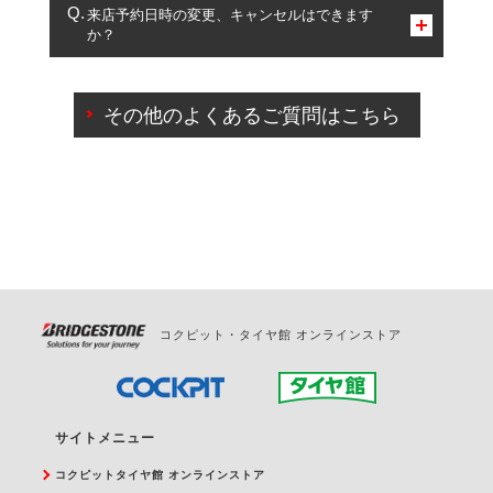
複数サービスのご予約は可能です。
来店予約日時の変更、キャンセルはできます
か？
一部の商品・サービスの組み合わせに限り、同時にご予約が
出来ないものもございます。
ご来店予約日の3営業日前までマイページからの予約
日変更が可能です。
その他のよくあるご質問はこちら
ご来店予約日の3営業日前を過ぎている場合のご予約
の日時変更につきましては、直接ご予約の店舗まで
お問合せください。
また、やむを得ない事由によりご予約のキャンセル
をご希望の際は、直接ご予約いただいた店舗へご連
絡ください。
コクピット・タイヤ館 オンラインストア
サイトメニュー
コクピットタイヤ館 オンラインストア