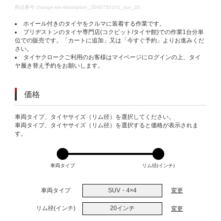
DETAILS
商品番号
change-tire-desorption_JSH2750101_suv_20
ホイール付きのタイヤをクルマに装着する作業です。
ブリヂストンのタイヤ専門店(コクピット/タイヤ館)での作業1台分単
位での販売です。「カートに追加」又は「今すぐ予約」よりお進みくだ
さい。
タイヤクロークご利用のお客様はマイページにログインの上、タイ
ヤ履き替え予約をお願いします。
価格
VARIATIONS
車両タイプ、タイヤサイズ（リム径）を選択してください。
車両タイプ、タイヤサイズ（リム径）を選択すると価格が表示されま
す。
車両タイプ
リム径(インチ)
車両タイプ
SUV・4×4
変更
リム径(インチ)
20インチ
変更