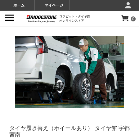
ホーム
マイページ
コクピット・タイヤ館
0
オンラインストア
IMAGES
タイヤ履き替え（ホイールあり） タイヤ館 宇都
宮南