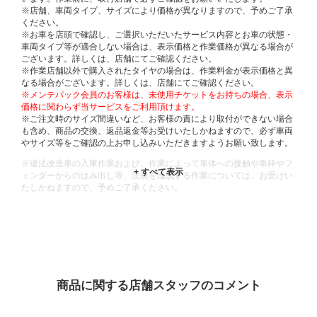
※店舗、車両タイプ、サイズにより価格が異なりますので、予めご了承
ください。
※お車を店頭で確認し、ご選択いただいたサービス内容とお車の状態・
車両タイプ等が適合しない場合は、表示価格と作業価格が異なる場合が
ございます。詳しくは、店舗にてご確認ください。
※作業店舗以外で購入されたタイヤの場合は、作業料金が表示価格と異
なる場合がございます。詳しくは、店舗にてご確認ください。
※メンテパック会員のお客様は、未使用チケットをお持ちの場合、表示
価格に関わらず当サービスをご利用頂けます。
※ご注文時のサイズ間違いなど、お客様の責により取付ができない場合
も含め、商品の交換、返品返金等お受けいたしかねますので、必ず車両
やサイズ等をご確認の上お申し込みいただきますようお願い致します。
※違法改造車の入庫作業および、作業によって車体への接触や車枠やフ
ェンダーからのはみ出し等、法規を逸脱する作業については、お受けい
たしかねますので、予めご了承ください。
※輸入車や一部希少車種等には対応できない場合もございます。
※おクルマの状態(作業の安全性を確保できない場合など含め)によって
は、ご来店当日であっても、作業をお断りさせて頂く場合もございま
す。
ADDITIONAL
INFORMATION
商品に関する店舗スタッフのコメント