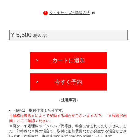
?
タイヤサイズの確認方法
¥ 5,500
税込 /台
ADD
TO
カートに追加
CART
OPTIONS
今すぐ予約
- 注意事項 -
価格は、取付作業１台分です。
※価格は来店日によって変動する場合がございますので、「日程選択画
面」にてご確認ください。
※廃タイヤ処理料やゴムバルブ代等は、料金に含まれておりません。ま
た一部特殊な車両の場合で、取付に追加費用などが発生する場合がござ
います。作業前に、取付店舗で必ずご確認をお願いいたします。