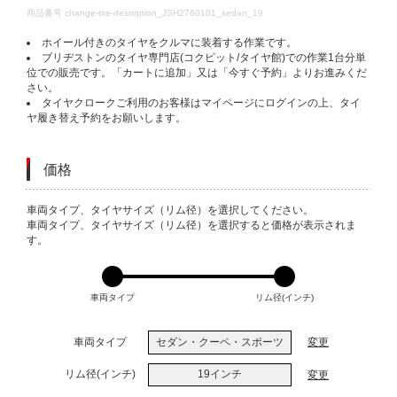
DETAILS
商品番号
change-tire-desorption_JSH2760101_sedan_19
ホイール付きのタイヤをクルマに装着する作業です。
ブリヂストンのタイヤ専門店(コクピット/タイヤ館)での作業1台分単
位での販売です。「カートに追加」又は「今すぐ予約」よりお進みくだ
さい。
タイヤクロークご利用のお客様はマイページにログインの上、タイ
ヤ履き替え予約をお願いします。
価格
VARIATIONS
車両タイプ、タイヤサイズ（リム径）を選択してください。
車両タイプ、タイヤサイズ（リム径）を選択すると価格が表示されま
す。
車両タイプ
リム径(インチ)
車両タイプ
セダン・クーペ・スポーツ
変更
リム径(インチ)
19インチ
変更