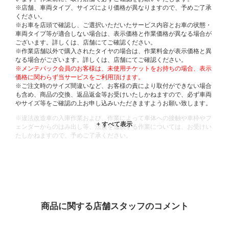
※店舗、車両タイプ、サイズにより価格が異なりますので、予めご了承
ください。
※お車を店頭で確認し、ご選択いただいたサービス内容とお車の状態・
車両タイプ等が適合しない場合は、表示価格と作業価格が異なる場合が
ございます。詳しくは、店舗にてご確認ください。
※作業店舗以外で購入されたタイヤの場合は、作業料金が表示価格と異
なる場合がございます。詳しくは、店舗にてご確認ください。
※メンテパック会員のお客様は、未使用チケットをお持ちの場合、表示
価格に関わらず当サービスをご利用頂けます。
※ご注文時のサイズ間違いなど、お客様の責により取付ができない場合
も含め、商品の交換、返品返金等お受けいたしかねますので、必ず車両
やサイズ等をご確認の上お申し込みいただきますようお願い致します。
※違法改造車の入庫作業および、作業によって車体への接触や車枠やフ
ェンダーからのはみ出し等、法規を逸脱する作業については、お受けい
たしかねますので、予めご了承ください。
※輸入車や一部希少車種等には対応できない場合もございます。
※おクルマの状態(作業の安全性を確保できない場合など含め)によって
は、ご来店当日であっても、作業をお断りさせて頂く場合もございま
す。
ADDITIONAL
INFORMATION
商品に関する店舗スタッフのコメント