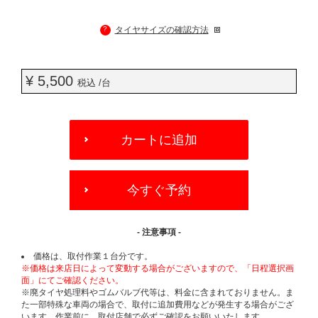
?
タイヤサイズの確認方法
¥ 5,500
税込 /台
ADD
TO
カートに追加
CART
OPTIONS
今すぐ予約
- 注意事項 -
価格は、取付作業１台分です。
※価格は来店日によって変動する場合がございますので、「日程選択画
面」にてご確認ください。
※廃タイヤ処理料やゴムバルブ代等は、料金に含まれておりません。ま
た一部特殊な車両の場合で、取付に追加費用などが発生する場合がござ
います。作業前に、取付店舗で必ずご確認をお願いいたします。