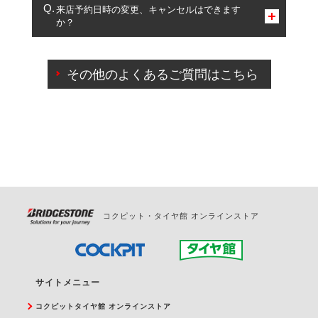
複数サービスのご予約は可能です。
来店予約日時の変更、キャンセルはできます
か？
一部の商品・サービスの組み合わせに限り、同時にご予約が
出来ないものもございます。
ご来店予約日の3営業日前までマイページからの予約
日変更が可能です。
その他のよくあるご質問はこちら
ご来店予約日の3営業日前を過ぎている場合のご予約
の日時変更につきましては、直接ご予約の店舗まで
お問合せください。
また、やむを得ない事由によりご予約のキャンセル
をご希望の際は、直接ご予約いただいた店舗へご連
絡ください。
コクピット・タイヤ館 オンラインストア
サイトメニュー
コクピットタイヤ館 オンラインストア