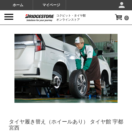
ホーム
マイページ
コクピット・タイヤ館
0
オンラインストア
IMAGES
タイヤ履き替え（ホイールあり） タイヤ館 宇都
宮西