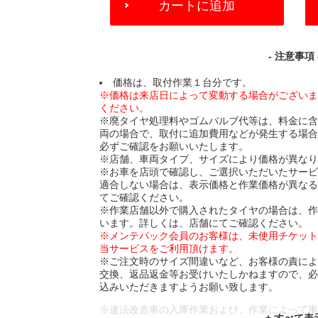
カートに追加
TO
CART
OPTIONS
- 注意事項 
価格は、取付作業１台分です。
※価格は来店日によって変動する場合がござい
ください。
※廃タイヤ処理料やゴムバルブ代等は、料金に
両の場合で、取付に追加費用などが発生する場
必ずご確認をお願いいたします。
※店舗、車両タイプ、サイズにより価格が異な
※お車を店頭で確認し、ご選択いただいたサー
適合しない場合は、表示価格と作業価格が異な
てご確認ください。
※作業店舗以外で購入されたタイヤの場合は、
います。詳しくは、店舗にてご確認ください。
※メンテパック会員のお客様は、未使用チケッ
当サービスをご利用頂けます。
※ご注文時のサイズ間違いなど、お客様の責に
交換、返品返金等お受けいたしかねますので、
込みいただきますようお願い致します。
※違法改造車の入庫作業および、作業によって