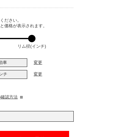
てください。
ると価格が表示されます。
リム径(インチ)
動車
変更
インチ
変更
の確認方法