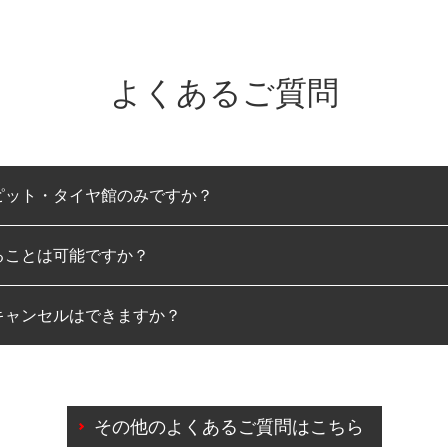
よくあるご質問
ピット・タイヤ館のみですか？
ることは可能ですか？
のみとなります。
キャンセルはできますか？
は可能です。
わせに限り、同時にご予約が出来ないものもございます。
日前までマイページからの予約日変更が可能です。
日前を過ぎている場合のご予約の日時変更につきましては、直
その他のよくあるご質問はこちら
由によりご予約のキャンセルをご希望の際は、直接ご予約いた