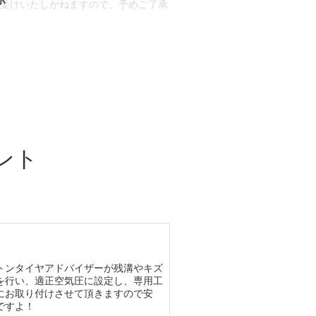
お受けいたしかねますので、予めご了承
合もございます。
場合など含め)によっては、ご来店当日
ざいます。
ント
トンタイヤアドバイザーが残溝やキズ
を行い、適正空気圧に設定し、専用工
にお取り付けさせて頂きますので安
ですよ！