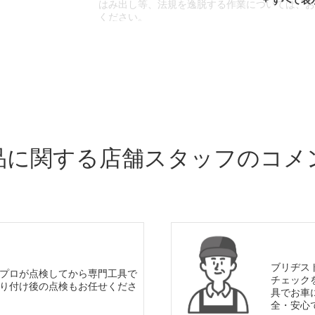
はみ出し等、法規を逸脱する作業については、
ください。
※輸入車や一部希少車種等には対応できない場
※おクルマの状態(作業の安全性を確保できない
であっても、作業をお断りさせて頂く場合もご
品に関する店舗スタッフのコメ
ブリヂス
プロが点検してから専門工具で
チェック
り付け後の点検もお任せくださ
具でお車
全・安心