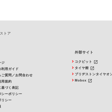
ンストア
外部サイト
launch
コクピット
ージ
launch
タイヤ館
の利用ガイド
ブリヂストンタイヤオ
るご質問／お問合わせ
launch
Mobox
利用規約
に基づく表記
バシーポリシー
ポリシー
報