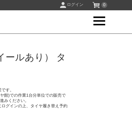
ログイン
0
イールあり） タ
業です。
イヤ館)での作業1台分単位での販売で
お進みください。
にログインの上、タイヤ履き替え予約