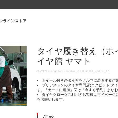
ンラインストア
タイヤ履き替え（ホ
イヤ館 ヤマト
DETAILS
商品番号
change-tire-desorption_JSH3060101_light-car_17
ホイール付きのタイヤをクルマに装着する作
ブリヂストンのタイヤ専門店(コクピット/タ
す。「カートに追加」又は「今すぐ予約」より
タイヤクロークご利用のお客様はマイページ
をお願いします。
価格