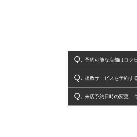
予約可能な店舗はコク
複数サービスを予約す
コクピット・タイヤ館
来店予約日時の変更、
複数サービスのご予約
一部の商品・サービスの組み合
ご来店予約日の3営業
ご来店予約日の3営業
ください。
また、やむを得ない事