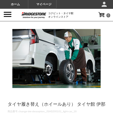
ホーム
マイページ
コクピット・タイヤ館
0
オンラインストア
IMAGES
タイヤ履き替え（ホイールあり） タイヤ館 伊那
DETAILS
商品番号
change-tire-desorption_JSH3200101_light-car_16