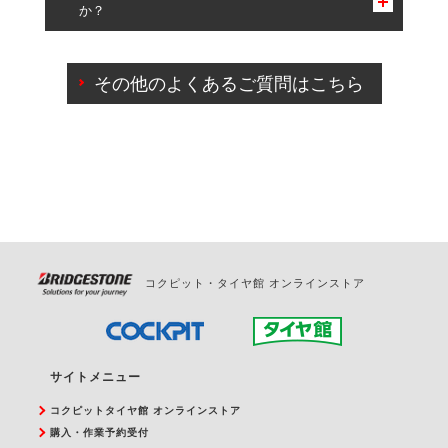
か？
一部の商品・サービスの組み合わせに限り、同時にご予約が
出来ないものもございます。
ご来店予約日の3営業日前までマイページからの予約
日変更が可能です。
その他のよくあるご質問はこちら
ご来店予約日の3営業日前を過ぎている場合のご予約
の日時変更につきましては、直接ご予約の店舗まで
お問合せください。
また、やむを得ない事由によりご予約のキャンセル
をご希望の際は、直接ご予約いただいた店舗へご連
絡ください。
コクピット・タイヤ館 オンラインストア
サイトメニュー
コクピットタイヤ館 オンラインストア
購入・作業予約受付