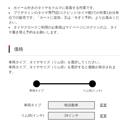
ホイール付きのタイヤをクルマに装着する作業です。
ブリヂストンのタイヤ専門店(コクピット/タイヤ館)での作業1台分単
位での販売です。「カートに追加」又は「今すぐ予約」よりお進みくだ
さい。
タイヤクロークご利用のお客様はマイページにログインの上、タイ
ヤ履き替え予約をお願いします。
価格
VARIATIONS
車両タイプ、タイヤサイズ（リム径）を選択してください。
車両タイプ、タイヤサイズ（リム径）を選択すると価格が表示されま
す。
車両タイプ
リム径(インチ)
車両タイプ
軽自動車
変更
リム径(インチ)
16インチ
変更