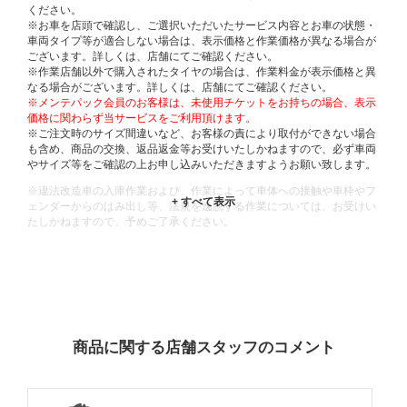
ください。
※お車を店頭で確認し、ご選択いただいたサービス内容とお車の状態・
車両タイプ等が適合しない場合は、表示価格と作業価格が異なる場合が
ございます。詳しくは、店舗にてご確認ください。
※作業店舗以外で購入されたタイヤの場合は、作業料金が表示価格と異
なる場合がございます。詳しくは、店舗にてご確認ください。
※メンテパック会員のお客様は、未使用チケットをお持ちの場合、表示
価格に関わらず当サービスをご利用頂けます。
※ご注文時のサイズ間違いなど、お客様の責により取付ができない場合
も含め、商品の交換、返品返金等お受けいたしかねますので、必ず車両
やサイズ等をご確認の上お申し込みいただきますようお願い致します。
※違法改造車の入庫作業および、作業によって車体への接触や車枠やフ
ェンダーからのはみ出し等、法規を逸脱する作業については、お受けい
たしかねますので、予めご了承ください。
※輸入車や一部希少車種等には対応できない場合もございます。
※おクルマの状態(作業の安全性を確保できない場合など含め)によって
は、ご来店当日であっても、作業をお断りさせて頂く場合もございま
す。
ADDITIONAL
INFORMATION
商品に関する店舗スタッフのコメント