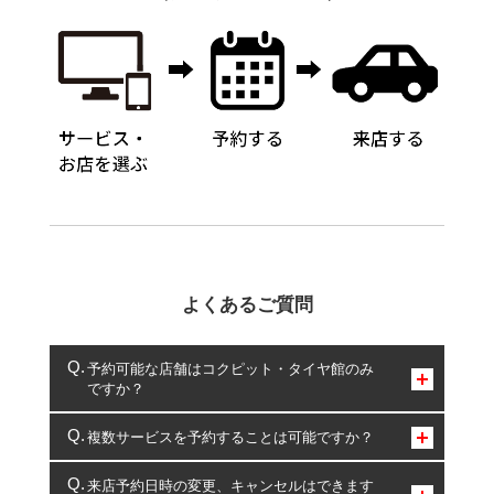
よくあるご質問
予約可能な店舗はコクピット・タイヤ館のみ
ですか？
コクピット・タイヤ館のみとなります。
複数サービスを予約することは可能ですか？
複数サービスのご予約は可能です。
来店予約日時の変更、キャンセルはできます