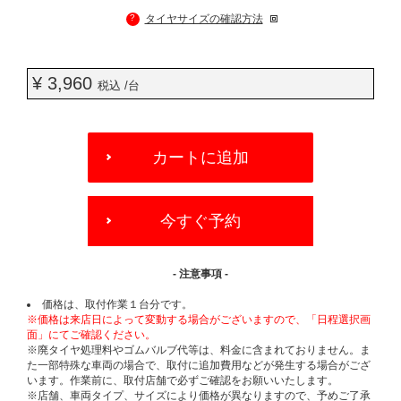
?
タイヤサイズの確認方法
¥ 3,960
税込 /台
ADD
TO
カートに追加
CART
OPTIONS
今すぐ予約
- 注意事項 -
価格は、取付作業１台分です。
※価格は来店日によって変動する場合がございますので、「日程選択画
面」にてご確認ください。
※廃タイヤ処理料やゴムバルブ代等は、料金に含まれておりません。ま
た一部特殊な車両の場合で、取付に追加費用などが発生する場合がござ
います。作業前に、取付店舗で必ずご確認をお願いいたします。
※店舗、車両タイプ、サイズにより価格が異なりますので、予めご了承