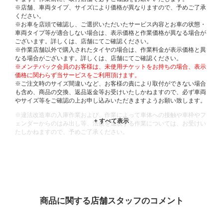
※店舗、車両タイプ、サイズにより価格が異なりますので、予めご了承
ください。
※お車を店頭で確認し、ご選択いただいたサービス内容とお車の状態・
車両タイプ等が適合しない場合は、表示価格と作業価格が異なる場合が
ございます。詳しくは、店舗にてご確認ください。
※作業店舗以外で購入されたタイヤの場合は、作業料金が表示価格と異
なる場合がございます。詳しくは、店舗にてご確認ください。
※メンテパック会員のお客様は、未使用チケットをお持ちの場合、表示
価格に関わらず当サービスをご利用頂けます。
※ご注文時のサイズ間違いなど、お客様の責により取付ができない場合
も含め、商品の交換、返品返金等お受けいたしかねますので、必ず車両
やサイズ等をご確認の上お申し込みいただきますようお願い致します。
※違法改造車の入庫作業および、作業によって車体への接触や車枠やフ
ェンダーからのはみ出し等、法規を逸脱する作業については、お受けい
たしかねますので、予めご了承ください。
※輸入車や一部希少車種等には対応できない場合もございます。
※おクルマの状態(作業の安全性を確保できない場合など含め)によって
は、ご来店当日であっても、作業をお断りさせて頂く場合もございま
す。
ADDITIONAL
INFORMATION
商品に関する店舗スタッフのコメント