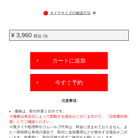
?
タイヤサイズの確認方法
¥ 3,960
税込 /台
ADD
TO
カートに追加
CART
OPTIONS
今すぐ予約
- 注意事項 -
価格は、取付作業１台分です。
※価格は来店日によって変動する場合がございますので、「日程選択画
面」にてご確認ください。
※廃タイヤ処理料やゴムバルブ代等は、料金に含まれておりません。ま
た一部特殊な車両の場合で、取付に追加費用などが発生する場合がござ
います。作業前に、取付店舗で必ずご確認をお願いいたします。