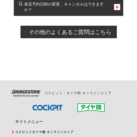
複数サービスのご予約は可能です。
来店予約日時の変更、キャンセルはできます
か？
一部の商品・サービスの組み合わせに限り、同時にご予約が
出来ないものもございます。
ご来店予約日の3営業日前までマイページからの予約
日変更が可能です。
その他のよくあるご質問はこちら
ご来店予約日の3営業日前を過ぎている場合のご予約
の日時変更につきましては、直接ご予約の店舗まで
お問合せください。
また、やむを得ない事由によりご予約のキャンセル
をご希望の際は、直接ご予約いただいた店舗へご連
絡ください。
コクピット・タイヤ館 オンラインストア
サイトメニュー
コクピットタイヤ館 オンラインストア