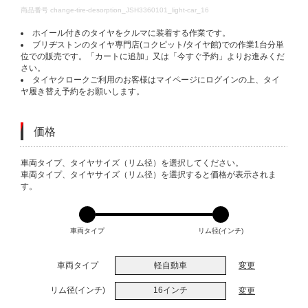
DETAILS
商品番号
change-tire-desorption_JSH3360101_light-car_16
ホイール付きのタイヤをクルマに装着する作業です。
ブリヂストンのタイヤ専門店(コクピット/タイヤ館)での作業1台分単
位での販売です。「カートに追加」又は「今すぐ予約」よりお進みくだ
さい。
タイヤクロークご利用のお客様はマイページにログインの上、タイ
ヤ履き替え予約をお願いします。
価格
VARIATIONS
車両タイプ、タイヤサイズ（リム径）を選択してください。
車両タイプ、タイヤサイズ（リム径）を選択すると価格が表示されま
す。
車両タイプ
リム径(インチ)
車両タイプ
軽自動車
変更
リム径(インチ)
16インチ
変更