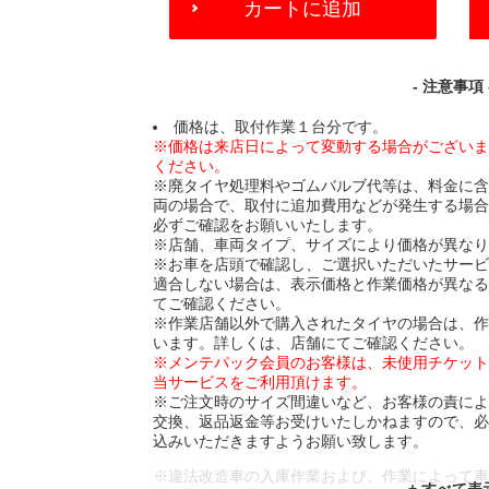
カートに追加
TO
CART
OPTIONS
- 注意事項 
価格は、取付作業１台分です。
※価格は来店日によって変動する場合がござい
ください。
※廃タイヤ処理料やゴムバルブ代等は、料金に
両の場合で、取付に追加費用などが発生する場
必ずご確認をお願いいたします。
※店舗、車両タイプ、サイズにより価格が異な
※お車を店頭で確認し、ご選択いただいたサー
適合しない場合は、表示価格と作業価格が異な
てご確認ください。
※作業店舗以外で購入されたタイヤの場合は、
います。詳しくは、店舗にてご確認ください。
※メンテパック会員のお客様は、未使用チケッ
当サービスをご利用頂けます。
※ご注文時のサイズ間違いなど、お客様の責に
交換、返品返金等お受けいたしかねますので、
込みいただきますようお願い致します。
※違法改造車の入庫作業および、作業によって