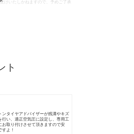
お受けいたしかねますので、予めご了承
合もございます。
場合など含め)によっては、ご来店当日
ざいます。
ント
トンタイヤアドバイザーが残溝やキズ
を行い、適正空気圧に設定し、専用工
にお取り付けさせて頂きますので安
ですよ！