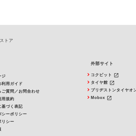
ンストア
外部サイト
launch
コクピット
ージ
launch
タイヤ館
の利用ガイド
ブリヂストンタイヤオ
るご質問／お問合わせ
launch
Mobox
利用規約
に基づく表記
バシーポリシー
ポリシー
報