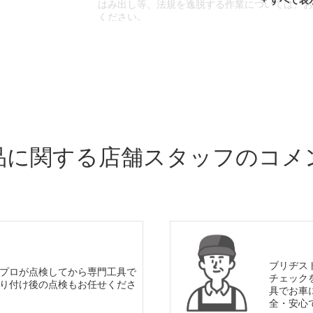
はみ出し等、法規を逸脱する作業については、
ください。
※輸入車や一部希少車種等には対応できない場
※おクルマの状態(作業の安全性を確保できない
であっても、作業をお断りさせて頂く場合もご
品に関する店舗スタッフのコメ
ブリヂス
プロが点検してから専門工具で
チェック
り付け後の点検もお任せくださ
具でお車
全・安心