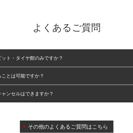
よくあるご質問
ピット・タイヤ館のみですか？
ることは可能ですか？
のみとなります。
キャンセルはできますか？
は可能です。
わせに限り、同時にご予約が出来ないものもございます。
日前までマイページからの予約日変更が可能です。
日前を過ぎている場合のご予約の日時変更につきましては、直
その他のよくあるご質問はこちら
由によりご予約のキャンセルをご希望の際は、直接ご予約いた