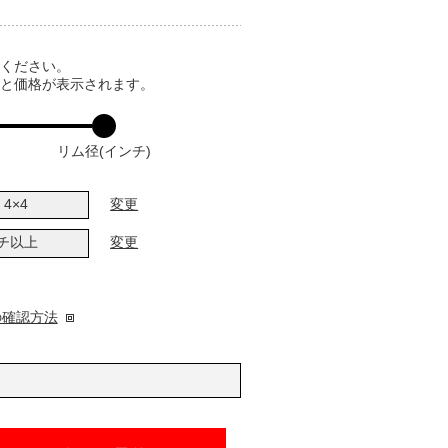
てください。
ると価格が表示されます。
リム径(インチ)
4×4
変更
ンチ以上
変更
の確認方法