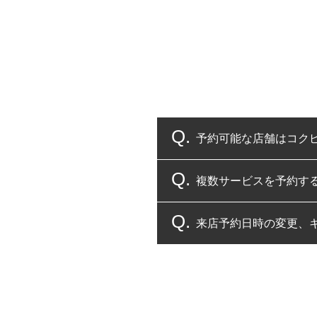
予約可能な店舗はコク
複数サービスを予約す
コクピット・タイヤ館
来店予約日時の変更、
複数サービスのご予約
一部の商品・サービスの組み合
ご来店予約日の3営業
ご来店予約日の3営業
ください。
また、やむを得ない事