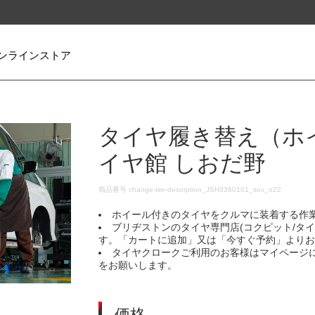
ンラインストア
タイヤ履き替え（ホ
イヤ館 しおだ野
DETAILS
商品番号
change-tire-desorption_JSH3360101_suv_o22
ホイール付きのタイヤをクルマに装着する作
ブリヂストンのタイヤ専門店(コクピット/タ
す。「カートに追加」又は「今すぐ予約」より
タイヤクロークご利用のお客様はマイページ
をお願いします。
価格