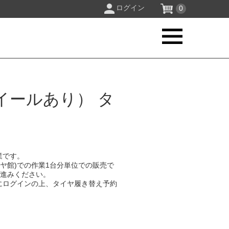
ログイン
0
イールあり） タ
業です。
イヤ館)での作業1台分単位での販売で
お進みください。
にログインの上、タイヤ履き替え予約