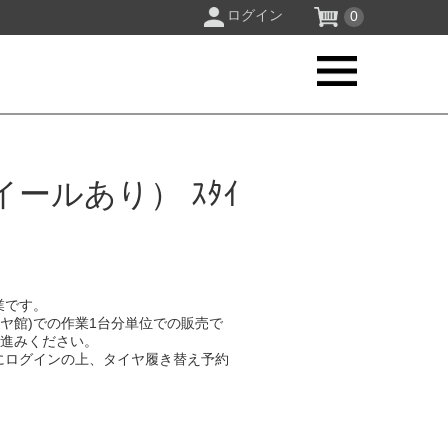
ログイン
0
ールあり） ｽﾀｲ
業です。
イヤ館)での作業1台分単位での販売で
お進みください。
にログインの上、タイヤ履き替え予約