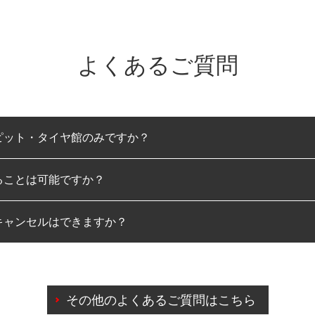
よくあるご質問
ピット・タイヤ館のみですか？
ることは可能ですか？
のみとなります。
キャンセルはできますか？
は可能です。
わせに限り、同時にご予約が出来ないものもございます。
日前までマイページからの予約日変更が可能です。
日前を過ぎている場合のご予約の日時変更につきましては、直
その他のよくあるご質問はこちら
由によりご予約のキャンセルをご希望の際は、直接ご予約いた