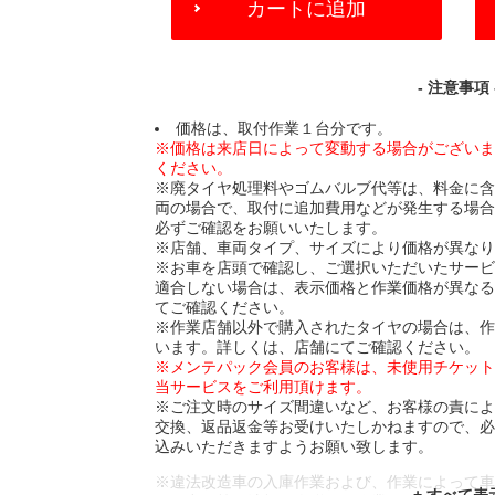
カートに追加
TO
CART
OPTIONS
- 注意事項 
価格は、取付作業１台分です。
※価格は来店日によって変動する場合がござい
ください。
※廃タイヤ処理料やゴムバルブ代等は、料金に
両の場合で、取付に追加費用などが発生する場
必ずご確認をお願いいたします。
※店舗、車両タイプ、サイズにより価格が異な
※お車を店頭で確認し、ご選択いただいたサー
適合しない場合は、表示価格と作業価格が異な
てご確認ください。
※作業店舗以外で購入されたタイヤの場合は、
います。詳しくは、店舗にてご確認ください。
※メンテパック会員のお客様は、未使用チケッ
当サービスをご利用頂けます。
※ご注文時のサイズ間違いなど、お客様の責に
交換、返品返金等お受けいたしかねますので、
込みいただきますようお願い致します。
※違法改造車の入庫作業および、作業によって