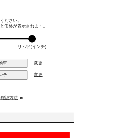
てください。
ると価格が表示されます。
リム径(インチ)
動車
変更
インチ
変更
の確認方法