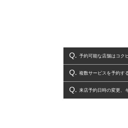
予約可能な店舗はコク
複数サービスを予約す
コクピット・タイヤ館
来店予約日時の変更、
複数サービスのご予約
一部の商品・サービスの組み合
ご来店予約日の3営業
ご来店予約日の3営業
ください。
また、やむを得ない事