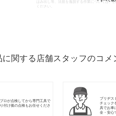
はみ出し等、法規を逸脱する作業については、
ください。
※輸入車や一部希少車種等には対応できない場
※おクルマの状態(作業の安全性を確保できない
であっても、作業をお断りさせて頂く場合もご
品に関する店舗スタッフのコメ
ブリヂス
プロが点検してから専門工具で
チェック
り付け後の点検もお任せくださ
具でお車
全・安心