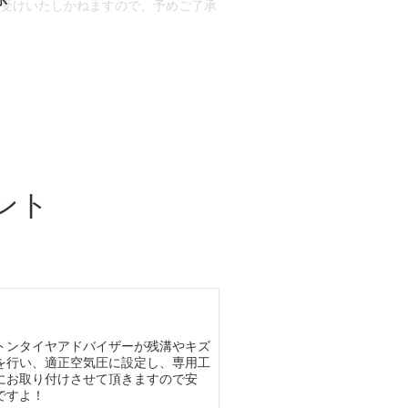
お受けいたしかねますので、予めご了承
合もございます。
場合など含め)によっては、ご来店当日
ざいます。
ント
トンタイヤアドバイザーが残溝やキズ
を行い、適正空気圧に設定し、専用工
にお取り付けさせて頂きますので安
ですよ！