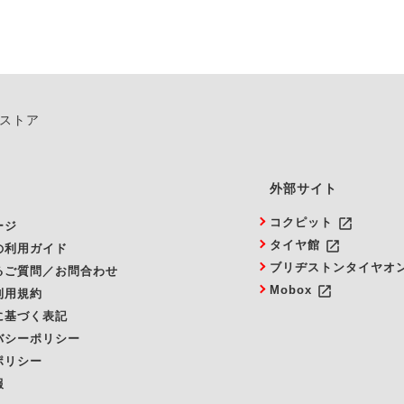
ンストア
外部サイト
launch
コクピット
ージ
launch
タイヤ館
の利用ガイド
ブリヂストンタイヤオ
るご質問／お問合わせ
launch
Mobox
利用規約
に基づく表記
バシーポリシー
ポリシー
報