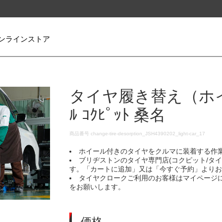
ンラインストア
タイヤ履き替え（ホイ
ﾙ ｺｸﾋﾟｯﾄ 桑名
DETAILS
商品番号
change-tire-desorption_JSH4390202_light-car_17
ホイール付きのタイヤをクルマに装着する作
ブリヂストンのタイヤ専門店(コクピット/タ
す。「カートに追加」又は「今すぐ予約」より
タイヤクロークご利用のお客様はマイページ
をお願いします。
価格