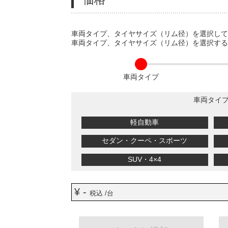
VARIATIONS
車両タイプ、タイヤサイズ（リム径）を選択し
車両タイプ、タイヤサイズ（リム径）を選択す
車両タイプ
車両タイ
軽自動車
セダン・クーペ・スポーツ
SUV・4×4
¥ -
税込 /台
ADD