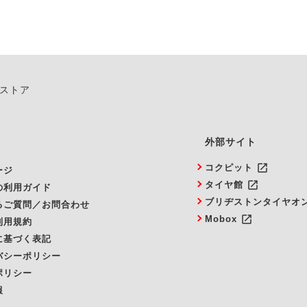
ンストア
外部サイト
launch
コクピット
ージ
launch
タイヤ館
の利用ガイド
ブリヂストンタイヤオ
るご質問／お問合わせ
launch
Mobox
利用規約
に基づく表記
バシーポリシー
ポリシー
報