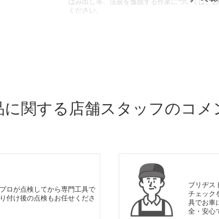
はみ出し等、法規を逸脱する作業については、
ください。
※輸入車や一部希少車種等には対応できない場
※おクルマの状態(作業の安全性を確保できない
であっても、作業をお断りさせて頂く場合もご
品に関する店舗スタッフのコメ
ブリヂス
プロが点検してから専門工具で
チェック
り付け後の点検もお任せくださ
具でお車
全・安心