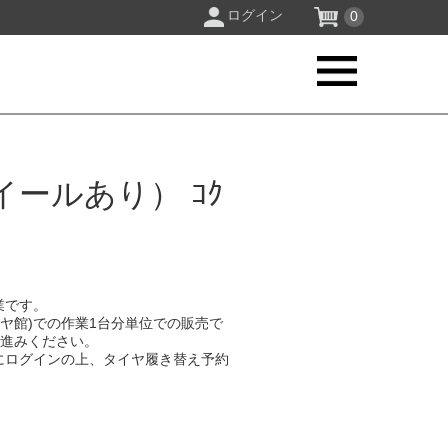
ログイン
0
ールあり） ｺｸ
業です。
イヤ館)での作業1台分単位での販売で
お進みください。
にログインの上、タイヤ履き替え予約