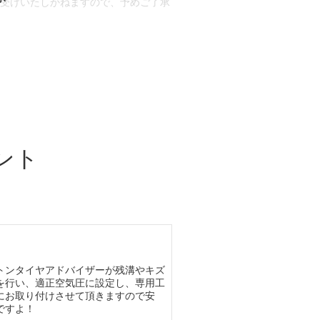
お受けいたしかねますので、予めご了承
合もございます。
場合など含め)によっては、ご来店当日
ざいます。
ント
トンタイヤアドバイザーが残溝やキズ
を行い、適正空気圧に設定し、専用工
にお取り付けさせて頂きますので安
ですよ！