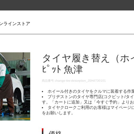
ンラインストア
タイヤ履き替え（ホイ
ﾋﾟｯﾄ 魚津
DETAILS
商品番号
change-tire-desorption_JSH4730101
ホイール付きのタイヤをクルマに装着する作
ブリヂストンのタイヤ専門店(コクピット/タ
す。「カートに追加」又は「今すぐ予約」より
タイヤクロークご利用のお客様はマイページ
をお願いします。
価格