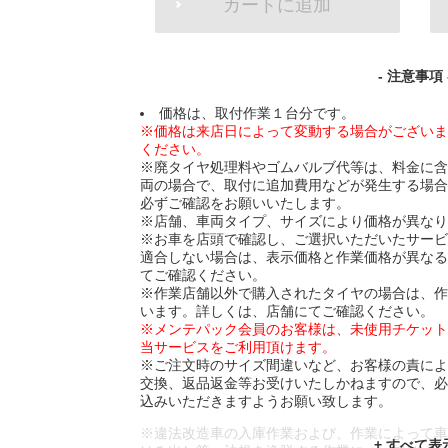
カートに追加
TO
CART
OPTIONS
- 注意事項 
価格は、取付作業１台分です。
※価格は来店日によって変動する場合がござい
ください。
※廃タイヤ処理料やゴムバルブ代等は、料金に
両の場合で、取付に追加費用などが発生する場
必ずご確認をお願いいたします。
※店舗、車両タイプ、サイズにより価格が異な
※お車を店頭で確認し、ご選択いただいたサー
適合しない場合は、表示価格と作業価格が異な
てご確認ください。
※作業店舗以外で購入されたタイヤの場合は、
います。詳しくは、店舗にてご確認ください。
※メンテパック会員のお客様は、未使用チケッ
当サービスをご利用頂けます。
※ご注文時のサイズ間違いなど、お客様の責に
交換、返品返金等お受けいたしかねますので、
込みいただきますようお願い致します。
※違法改造車の入庫作業および、作業によって