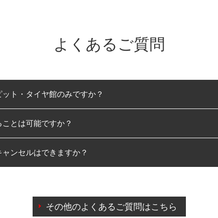
よくあるご質問
ピット・タイヤ館のみですか？
ることは可能ですか？
のみとなります。
キャンセルはできますか？
は可能です。
わせに限り、同時にご予約が出来ないものもございます。
日前までマイページからの予約日変更が可能です。
日前を過ぎている場合のご予約の日時変更につきましては、直
その他のよくあるご質問はこちら
由によりご予約のキャンセルをご希望の際は、直接ご予約いた