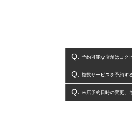
予約可能な店舗はコク
複数サービスを予約す
コクピット・タイヤ館
来店予約日時の変更、
複数サービスのご予約
一部の商品・サービスの組み合
ご来店予約日の3営業
ご来店予約日の3営業
ください。
また、やむを得ない事