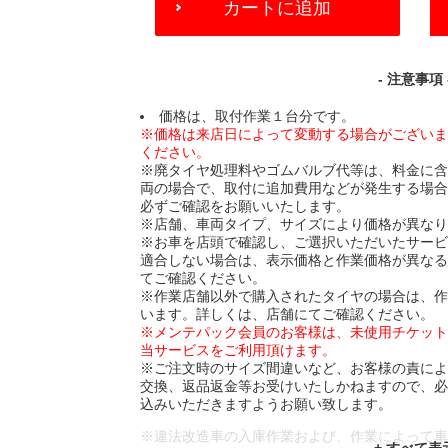
カートに追加
TO
CART
OPTIONS
- 注意事項 
価格は、取付作業１台分です。
※価格は来店日によって変動する場合がござい
ください。
※廃タイヤ処理料やゴムバルブ代等は、料金に
両の場合で、取付に追加費用などが発生する場
必ずご確認をお願いいたします。
※店舗、車両タイプ、サイズにより価格が異な
※お車を店頭で確認し、ご選択いただいたサー
適合しない場合は、表示価格と作業価格が異な
てご確認ください。
※作業店舗以外で購入されたタイヤの場合は、
います。詳しくは、店舗にてご確認ください。
※メンテパック会員のお客様は、未使用チケッ
当サービスをご利用頂けます。
※ご注文時のサイズ間違いなど、お客様の責に
交換、返品返金等お受けいたしかねますので、
込みいただきますようお願い致します。
※違法改造車の入庫作業および、作業によって