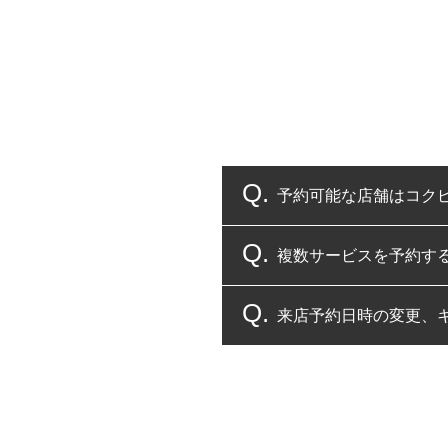
予約可能な店舗はコク
複数サービスを予約す
コクピット・タイヤ館
来店予約日時の変更、
複数サービスのご予約
一部の商品・サービスの組み合
ご来店予約日の3営業
ご来店予約日の3営業
ください。
また、やむを得ない事