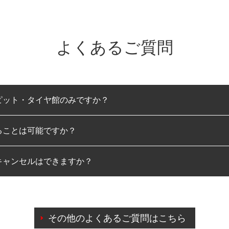
よくあるご質問
ピット・タイヤ館のみですか？
ることは可能ですか？
のみとなります。
キャンセルはできますか？
は可能です。
わせに限り、同時にご予約が出来ないものもございます。
日前までマイページからの予約日変更が可能です。
日前を過ぎている場合のご予約の日時変更につきましては、直
その他のよくあるご質問はこちら
由によりご予約のキャンセルをご希望の際は、直接ご予約いた