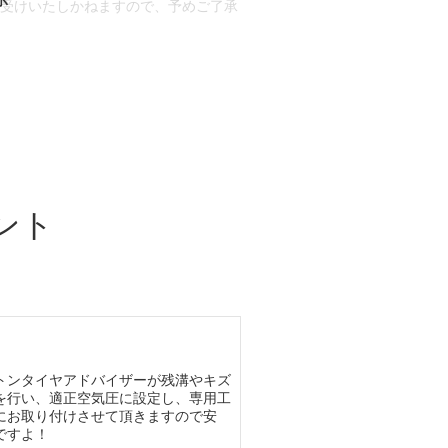
お受けいたしかねますので、予めご了承
合もございます。
場合など含め)によっては、ご来店当日
ざいます。
ント
トンタイヤアドバイザーが残溝やキズ
を行い、適正空気圧に設定し、専用工
にお取り付けさせて頂きますので安
ですよ！