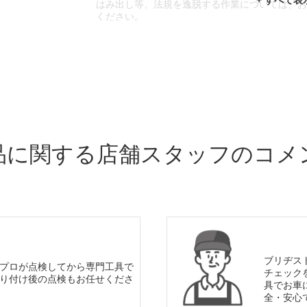
はみ出し等、法規を逸脱する作業については、
ください。
※輸入車や一部希少車種等には対応できない場
※おクルマの状態(作業の安全性を確保できない
であっても、作業をお断りさせて頂く場合もご
品に関する店舗スタッフのコメ
ブリヂス
プロが点検してから専門工具で
チェック
り付け後の点検もお任せくださ
具でお車
全・安心