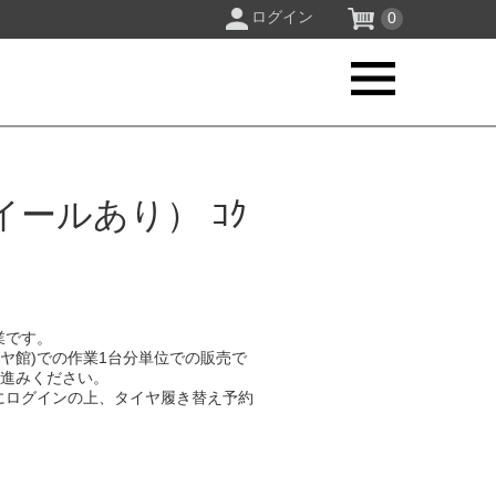
ログイン
0
ールあり） ｺｸ
業です。
イヤ館)での作業1台分単位での販売で
お進みください。
にログインの上、タイヤ履き替え予約