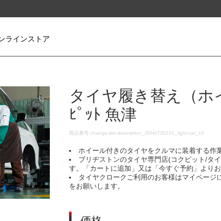
ンラインストア
タイヤ履き替え（ホイ
ﾋﾟｯﾄ 魚津
DETAILS
商品番号
change-tire-desorption_JSH4730101_light-car_16
ホイール付きのタイヤをクルマに装着する作
ブリヂストンのタイヤ専門店(コクピット/タ
す。「カートに追加」又は「今すぐ予約」より
タイヤクロークご利用のお客様はマイページ
をお願いします。
価格