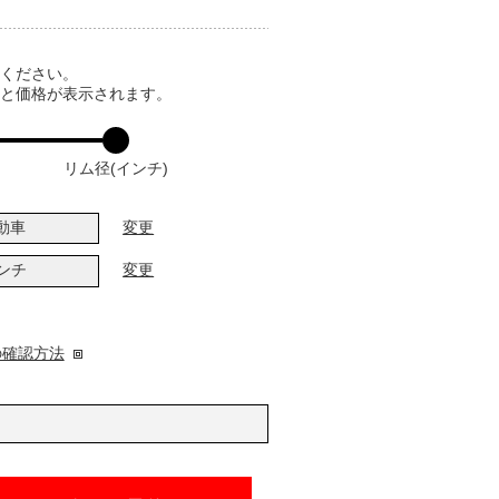
てください。
ると価格が表示されます。
リム径(インチ)
動車
変更
インチ
変更
の確認方法