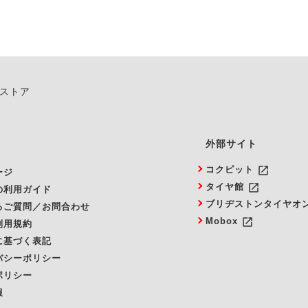
ンストア
外部サイト
launch
コクピット
ージ
launch
タイヤ館
の利用ガイド
ブリヂストンタイヤオ
るご質問／お問合わせ
launch
Mobox
利用規約
に基づく表記
バシーポリシー
ポリシー
報