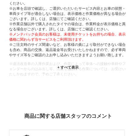
ください。
※お車を店頭で確認し、ご選択いただいたサービス内容とお車の状態・
車両タイプ等が適合しない場合は、表示価格と作業価格が異なる場合が
ございます。詳しくは、店舗にてご確認ください。
※作業店舗以外で購入されたタイヤの場合は、作業料金が表示価格と異
なる場合がございます。詳しくは、店舗にてご確認ください。
※メンテパック会員のお客様は、未使用チケットをお持ちの場合、表示
価格に関わらず当サービスをご利用頂けます。
※ご注文時のサイズ間違いなど、お客様の責により取付ができない場合
も含め、商品の交換、返品返金等お受けいたしかねますので、必ず車両
やサイズ等をご確認の上お申し込みいただきますようお願い致します。
※違法改造車の入庫作業および、作業によって車体への接触や車枠やフ
ェンダーからのはみ出し等、法規を逸脱する作業については、お受けい
たしかねますので、予めご了承ください。
※輸入車や一部希少車種等には対応できない場合もございます。
※おクルマの状態(作業の安全性を確保できない場合など含め)によって
は、ご来店当日であっても、作業をお断りさせて頂く場合もございま
す。
ADDITIONAL
INFORMATION
商品に関する店舗スタッフのコメント