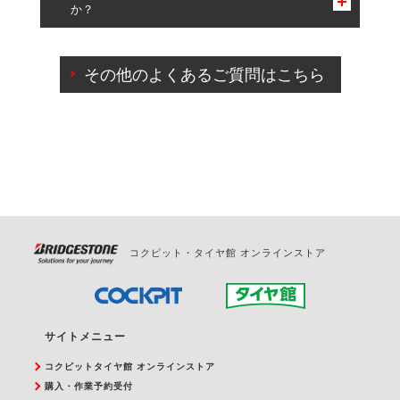
か？
一部の商品・サービスの組み合わせに限り、同時にご予約が
出来ないものもございます。
ご来店予約日の3営業日前までマイページからの予約
日変更が可能です。
その他のよくあるご質問はこちら
ご来店予約日の3営業日前を過ぎている場合のご予約
の日時変更につきましては、直接ご予約の店舗まで
お問合せください。
また、やむを得ない事由によりご予約のキャンセル
をご希望の際は、直接ご予約いただいた店舗へご連
絡ください。
コクピット・タイヤ館 オンラインストア
サイトメニュー
コクピットタイヤ館 オンラインストア
購入・作業予約受付