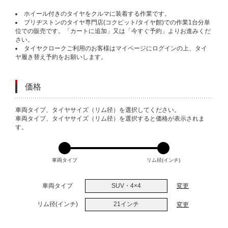
ホイール付きのタイヤをクルマに装着する作業です。
ブリヂストンのタイヤ専門店(コクピット/タイヤ館)での作業1台分単
位での販売です。「カートに追加」又は「今すぐ予約」よりお進みくだ
さい。
タイヤクロークご利用のお客様はマイページにログインの上、タイ
ヤ履き替え予約をお願いします。
価格
VARIATIONS
車両タイプ、タイヤサイズ（リム径）を選択してください。
車両タイプ、タイヤサイズ（リム径）を選択すると価格が表示されま
す。
車両タイプ
リム径(インチ)
車両タイプ
SUV・4×4
変更
リム径(インチ)
21インチ
変更