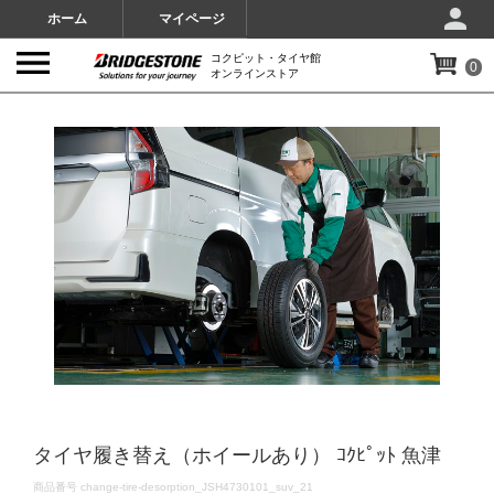
ホーム
マイページ
コクピット・タイヤ館
0
オンラインストア
IMAGES
タイヤ履き替え（ホイールあり） ｺｸﾋﾟｯﾄ 魚津
DETAILS
商品番号
change-tire-desorption_JSH4730101_suv_21