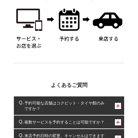
よくあるご質問
予約可能な店舗はコクピット・タイヤ館のみ
ですか？
コクピット・タイヤ館のみとなります。
複数サービスを予約することは可能ですか？
複数サービスのご予約は可能です。
来店予約日時の変更、キャンセルはできます