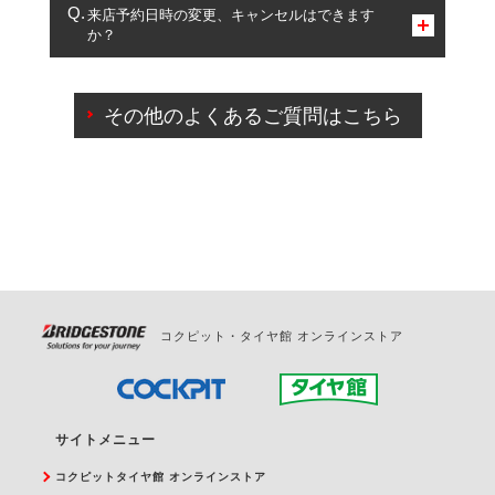
複数サービスのご予約は可能です。
来店予約日時の変更、キャンセルはできます
か？
一部の商品・サービスの組み合わせに限り、同時にご予約が
出来ないものもございます。
ご来店予約日の3営業日前までマイページからの予約
日変更が可能です。
その他のよくあるご質問はこちら
ご来店予約日の3営業日前を過ぎている場合のご予約
の日時変更につきましては、直接ご予約の店舗まで
お問合せください。
また、やむを得ない事由によりご予約のキャンセル
をご希望の際は、直接ご予約いただいた店舗へご連
絡ください。
コクピット・タイヤ館 オンラインストア
サイトメニュー
コクピットタイヤ館 オンラインストア