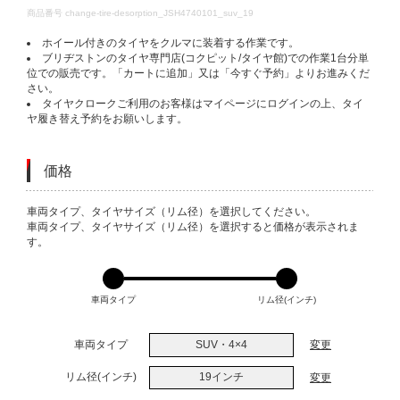
DETAILS
商品番号
change-tire-desorption_JSH4740101_suv_19
ホイール付きのタイヤをクルマに装着する作業です。
ブリヂストンのタイヤ専門店(コクピット/タイヤ館)での作業1台分単
位での販売です。「カートに追加」又は「今すぐ予約」よりお進みくだ
さい。
タイヤクロークご利用のお客様はマイページにログインの上、タイ
ヤ履き替え予約をお願いします。
価格
VARIATIONS
車両タイプ、タイヤサイズ（リム径）を選択してください。
車両タイプ、タイヤサイズ（リム径）を選択すると価格が表示されま
す。
車両タイプ
リム径(インチ)
車両タイプ
SUV・4×4
変更
リム径(インチ)
19インチ
変更