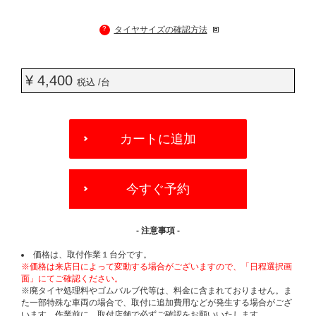
?
タイヤサイズの確認方法
¥ 4,400
税込 /台
ADD
TO
カートに追加
CART
OPTIONS
今すぐ予約
- 注意事項 -
価格は、取付作業１台分です。
※価格は来店日によって変動する場合がございますので、「日程選択画
面」にてご確認ください。
※廃タイヤ処理料やゴムバルブ代等は、料金に含まれておりません。ま
た一部特殊な車両の場合で、取付に追加費用などが発生する場合がござ
います。作業前に、取付店舗で必ずご確認をお願いいたします。