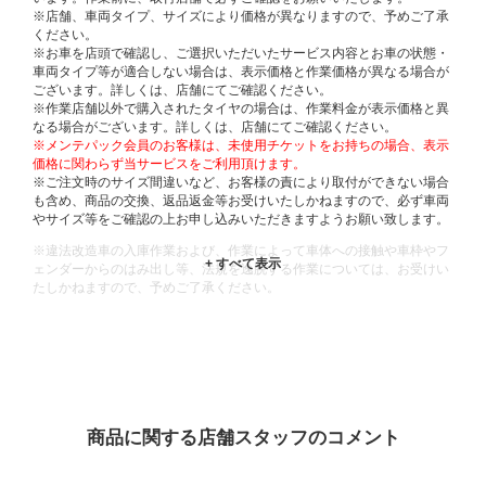
※店舗、車両タイプ、サイズにより価格が異なりますので、予めご了承
ください。
※お車を店頭で確認し、ご選択いただいたサービス内容とお車の状態・
車両タイプ等が適合しない場合は、表示価格と作業価格が異なる場合が
ございます。詳しくは、店舗にてご確認ください。
※作業店舗以外で購入されたタイヤの場合は、作業料金が表示価格と異
なる場合がございます。詳しくは、店舗にてご確認ください。
※メンテパック会員のお客様は、未使用チケットをお持ちの場合、表示
価格に関わらず当サービスをご利用頂けます。
※ご注文時のサイズ間違いなど、お客様の責により取付ができない場合
も含め、商品の交換、返品返金等お受けいたしかねますので、必ず車両
やサイズ等をご確認の上お申し込みいただきますようお願い致します。
※違法改造車の入庫作業および、作業によって車体への接触や車枠やフ
ェンダーからのはみ出し等、法規を逸脱する作業については、お受けい
たしかねますので、予めご了承ください。
※輸入車や一部希少車種等には対応できない場合もございます。
※おクルマの状態(作業の安全性を確保できない場合など含め)によって
は、ご来店当日であっても、作業をお断りさせて頂く場合もございま
す。
ADDITIONAL
INFORMATION
商品に関する店舗スタッフのコメント