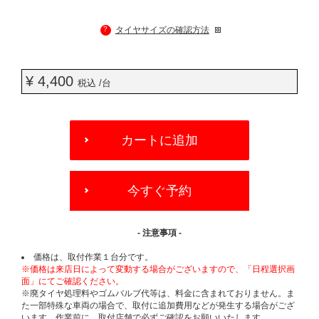
?
タイヤサイズの確認方法
¥ 4,400
税込 /台
ADD
TO
カートに追加
CART
OPTIONS
今すぐ予約
- 注意事項 -
価格は、取付作業１台分です。
※価格は来店日によって変動する場合がございますので、「日程選択画
面」にてご確認ください。
※廃タイヤ処理料やゴムバルブ代等は、料金に含まれておりません。ま
た一部特殊な車両の場合で、取付に追加費用などが発生する場合がござ
います。作業前に、取付店舗で必ずご確認をお願いいたします。