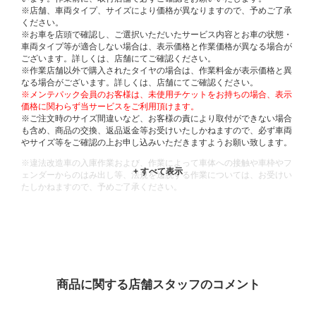
※店舗、車両タイプ、サイズにより価格が異なりますので、予めご了承
ください。
※お車を店頭で確認し、ご選択いただいたサービス内容とお車の状態・
車両タイプ等が適合しない場合は、表示価格と作業価格が異なる場合が
ございます。詳しくは、店舗にてご確認ください。
※作業店舗以外で購入されたタイヤの場合は、作業料金が表示価格と異
なる場合がございます。詳しくは、店舗にてご確認ください。
※メンテパック会員のお客様は、未使用チケットをお持ちの場合、表示
価格に関わらず当サービスをご利用頂けます。
※ご注文時のサイズ間違いなど、お客様の責により取付ができない場合
も含め、商品の交換、返品返金等お受けいたしかねますので、必ず車両
やサイズ等をご確認の上お申し込みいただきますようお願い致します。
※違法改造車の入庫作業および、作業によって車体への接触や車枠やフ
ェンダーからのはみ出し等、法規を逸脱する作業については、お受けい
たしかねますので、予めご了承ください。
※輸入車や一部希少車種等には対応できない場合もございます。
※おクルマの状態(作業の安全性を確保できない場合など含め)によって
は、ご来店当日であっても、作業をお断りさせて頂く場合もございま
す。
ADDITIONAL
INFORMATION
商品に関する店舗スタッフのコメント