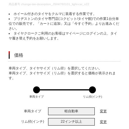
DETAILS
商品番号
change-tire-desorption_JSH4760101_light-car_o22
ホイール付きのタイヤをクルマに装着する作業です。
ブリヂストンのタイヤ専門店(コクピット/タイヤ館)での作業1台分単
位での販売です。「カートに追加」又は「今すぐ予約」よりお進みくだ
さい。
タイヤクロークご利用のお客様はマイページにログインの上、タイ
ヤ履き替え予約をお願いします。
価格
VARIATIONS
車両タイプ、タイヤサイズ（リム径）を選択してください。
車両タイプ、タイヤサイズ（リム径）を選択すると価格が表示されま
す。
車両タイプ
リム径(インチ)
車両タイプ
軽自動車
変更
リム径(インチ)
22インチ以上
変更