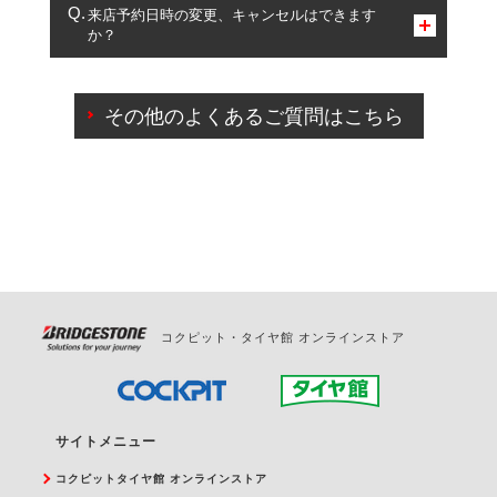
複数サービスのご予約は可能です。
来店予約日時の変更、キャンセルはできます
か？
一部の商品・サービスの組み合わせに限り、同時にご予約が
出来ないものもございます。
ご来店予約日の3営業日前までマイページからの予約
日変更が可能です。
その他のよくあるご質問はこちら
ご来店予約日の3営業日前を過ぎている場合のご予約
の日時変更につきましては、直接ご予約の店舗まで
お問合せください。
また、やむを得ない事由によりご予約のキャンセル
をご希望の際は、直接ご予約いただいた店舗へご連
絡ください。
コクピット・タイヤ館 オンラインストア
サイトメニュー
コクピットタイヤ館 オンラインストア