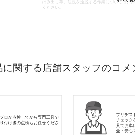
はみ出し等、法規を逸脱する作業については、
ください。
※輸入車や一部希少車種等には対応できない場
※おクルマの状態(作業の安全性を確保できない
であっても、作業をお断りさせて頂く場合もご
品に関する店舗スタッフのコメ
ブリヂス
プロが点検してから専門工具で
チェック
り付け後の点検もお任せくださ
具でお車
全・安心