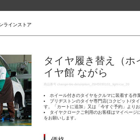
ンラインストア
タイヤ履き替え（ホ
イヤ館 ながら
DETAILS
商品番号
change-tire-desorption_JSH5030101_light-car_20
ホイール付きのタイヤをクルマに装着する作
ブリヂストンのタイヤ専門店(コクピット/タ
す。「カートに追加」又は「今すぐ予約」より
タイヤクロークご利用のお客様はマイページ
をお願いします。
価格