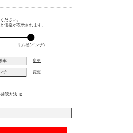
てください。
ると価格が表示されます。
リム径(インチ)
動車
変更
インチ
変更
の確認方法