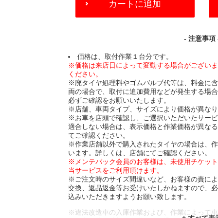
カートに追加
TO
CART
OPTIONS
- 注意事項 
価格は、取付作業１台分です。
※価格は来店日によって変動する場合がござい
ください。
※廃タイヤ処理料やゴムバルブ代等は、料金に
両の場合で、取付に追加費用などが発生する場
必ずご確認をお願いいたします。
※店舗、車両タイプ、サイズにより価格が異な
※お車を店頭で確認し、ご選択いただいたサー
適合しない場合は、表示価格と作業価格が異な
てご確認ください。
※作業店舗以外で購入されたタイヤの場合は、
います。詳しくは、店舗にてご確認ください。
※メンテパック会員のお客様は、未使用チケッ
当サービスをご利用頂けます。
※ご注文時のサイズ間違いなど、お客様の責に
交換、返品返金等お受けいたしかねますので、
込みいただきますようお願い致します。
※違法改造車の入庫作業および、作業によって