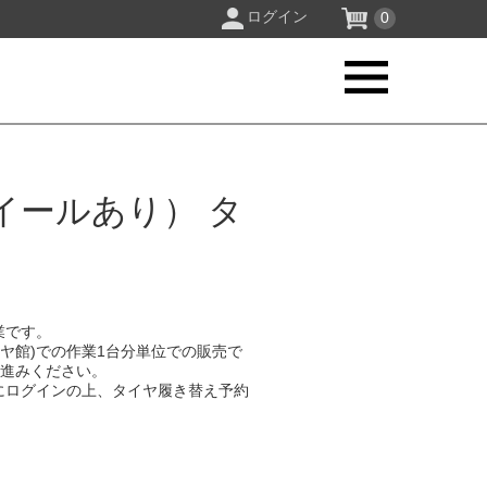
ログイン
0
イールあり） タ
業です。
イヤ館)での作業1台分単位での販売で
お進みください。
にログインの上、タイヤ履き替え予約