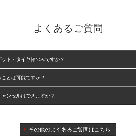
よくあるご質問
ピット・タイヤ館のみですか？
ることは可能ですか？
のみとなります。
キャンセルはできますか？
は可能です。
わせに限り、同時にご予約が出来ないものもございます。
日前までマイページからの予約日変更が可能です。
日前を過ぎている場合のご予約の日時変更につきましては、直
その他のよくあるご質問はこちら
由によりご予約のキャンセルをご希望の際は、直接ご予約いた