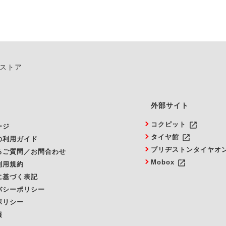
ンストア
外部サイト
launch
コクピット
ージ
launch
タイヤ館
の利用ガイド
ブリヂストンタイヤオ
るご質問／お問合わせ
launch
Mobox
利用規約
に基づく表記
バシーポリシー
ポリシー
報