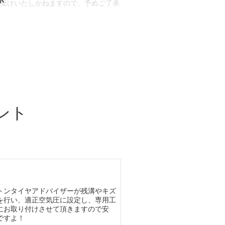
お受けいたしかねますので、予めご了承
合もございます。
場合など含め)によっては、ご来店当日
ざいます。
ント
トンタイヤアドバイザーが残溝やキズ
を行い、適正空気圧に設定し、専用工
にお取り付けさせて頂きますので安
ですよ！