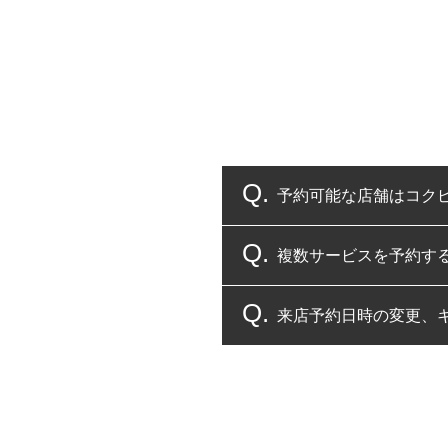
予約可能な店舗はコク
複数サービスを予約す
コクピット・タイヤ館
来店予約日時の変更、
複数サービスのご予約
一部の商品・サービスの組み合
ご来店予約日の3営業
ご来店予約日の3営業
ください。
また、やむを得ない事