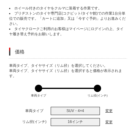
ホイール付きのタイヤをクルマに装着する作業です。
ブリヂストンのタイヤ専門店(コクピット/タイヤ館)での作業1台分単
位での販売です。「カートに追加」又は「今すぐ予約」よりお進みくだ
さい。
タイヤクロークご利用のお客様はマイページにログインの上、タイ
ヤ履き替え予約をお願いします。
価格
VARIATIONS
車両タイプ、タイヤサイズ（リム径）を選択してください。
車両タイプ、タイヤサイズ（リム径）を選択すると価格が表示されま
す。
車両タイプ
リム径(インチ)
車両タイプ
SUV・4×4
変更
リム径(インチ)
16インチ
変更