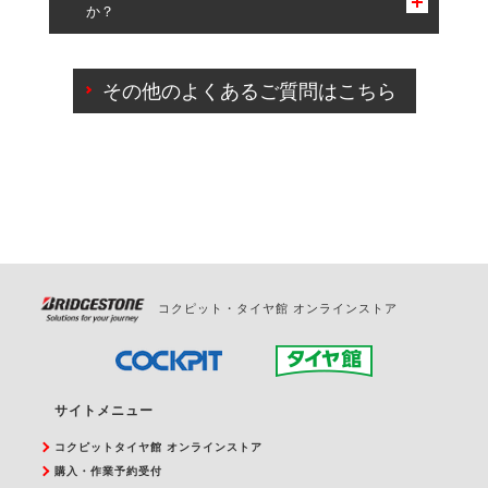
か？
一部の商品・サービスの組み合わせに限り、同時にご予約が
出来ないものもございます。
ご来店予約日の3営業日前までマイページからの予約
日変更が可能です。
その他のよくあるご質問はこちら
ご来店予約日の3営業日前を過ぎている場合のご予約
の日時変更につきましては、直接ご予約の店舗まで
お問合せください。
また、やむを得ない事由によりご予約のキャンセル
をご希望の際は、直接ご予約いただいた店舗へご連
絡ください。
コクピット・タイヤ館 オンラインストア
サイトメニュー
コクピットタイヤ館 オンラインストア
購入・作業予約受付