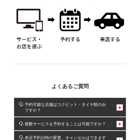
よくあるご質問
予約可能な店舗はコクピット・タイヤ館のみ
ですか？
コクピット・タイヤ館のみとなります。
複数サービスを予約することは可能ですか？
複数サービスのご予約は可能です。
来店予約日時の変更、キャンセルはできます