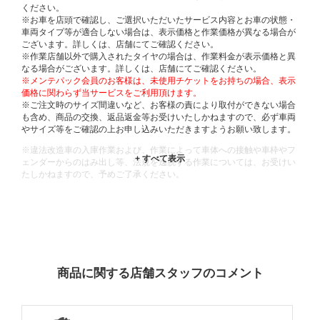
ください。
※お車を店頭で確認し、ご選択いただいたサービス内容とお車の状態・
車両タイプ等が適合しない場合は、表示価格と作業価格が異なる場合が
ございます。詳しくは、店舗にてご確認ください。
※作業店舗以外で購入されたタイヤの場合は、作業料金が表示価格と異
なる場合がございます。詳しくは、店舗にてご確認ください。
※メンテパック会員のお客様は、未使用チケットをお持ちの場合、表示
価格に関わらず当サービスをご利用頂けます。
※ご注文時のサイズ間違いなど、お客様の責により取付ができない場合
も含め、商品の交換、返品返金等お受けいたしかねますので、必ず車両
やサイズ等をご確認の上お申し込みいただきますようお願い致します。
※違法改造車の入庫作業および、作業によって車体への接触や車枠やフ
ェンダーからのはみ出し等、法規を逸脱する作業については、お受けい
たしかねますので、予めご了承ください。
※輸入車や一部希少車種等には対応できない場合もございます。
※おクルマの状態(作業の安全性を確保できない場合など含め)によって
は、ご来店当日であっても、作業をお断りさせて頂く場合もございま
す。
ADDITIONAL
INFORMATION
商品に関する店舗スタッフのコメント