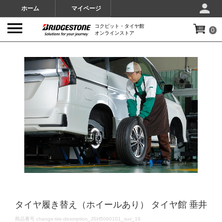
ホーム
マイページ
コクピット・タイヤ館
0
オンラインストア
IMAGES
タイヤ履き替え（ホイールあり） タイヤ館 垂井
DETAILS
商品番号
change-tire-desorption_JSH5060101_suv_16