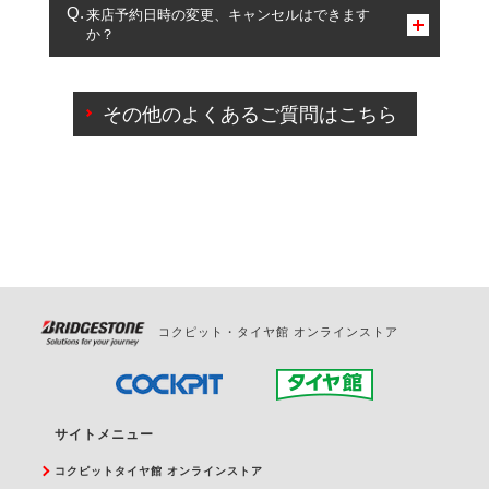
複数サービスのご予約は可能です。
来店予約日時の変更、キャンセルはできます
か？
一部の商品・サービスの組み合わせに限り、同時にご予約が
出来ないものもございます。
ご来店予約日の3営業日前までマイページからの予約
日変更が可能です。
その他のよくあるご質問はこちら
ご来店予約日の3営業日前を過ぎている場合のご予約
の日時変更につきましては、直接ご予約の店舗まで
お問合せください。
また、やむを得ない事由によりご予約のキャンセル
をご希望の際は、直接ご予約いただいた店舗へご連
絡ください。
コクピット・タイヤ館 オンラインストア
サイトメニュー
コクピットタイヤ館 オンラインストア