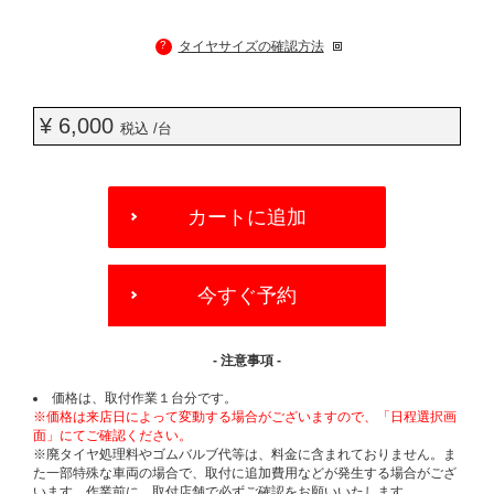
?
タイヤサイズの確認方法
¥ 6,000
税込 /台
ADD
TO
カートに追加
CART
OPTIONS
今すぐ予約
- 注意事項 -
価格は、取付作業１台分です。
※価格は来店日によって変動する場合がございますので、「日程選択画
面」にてご確認ください。
※廃タイヤ処理料やゴムバルブ代等は、料金に含まれておりません。ま
た一部特殊な車両の場合で、取付に追加費用などが発生する場合がござ
います。作業前に、取付店舗で必ずご確認をお願いいたします。