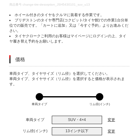
DETAILS
商品番号
change-tire-desorption_JSH5430101_suv_u13
ホイール付きのタイヤをクルマに装着する作業です。
ブリヂストンのタイヤ専門店(コクピット/タイヤ館)での作業1台分単
位での販売です。「カートに追加」又は「今すぐ予約」よりお進みくだ
さい。
タイヤクロークご利用のお客様はマイページにログインの上、タイ
ヤ履き替え予約をお願いします。
価格
VARIATIONS
車両タイプ、タイヤサイズ（リム径）を選択してください。
車両タイプ、タイヤサイズ（リム径）を選択すると価格が表示されま
す。
車両タイプ
リム径(インチ)
車両タイプ
SUV・4×4
変更
リム径(インチ)
13インチ以下
変更