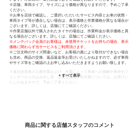
※店舗、車両タイプ、サイズにより価格が異なりますので、予めご了承
ください。
※お車を店頭で確認し、ご選択いただいたサービス内容とお車の状態・
車両タイプ等が適合しない場合は、表示価格と作業価格が異なる場合が
ございます。詳しくは、店舗にてご確認ください。
※作業店舗以外で購入されたタイヤの場合は、作業料金が表示価格と異
なる場合がございます。詳しくは、店舗にてご確認ください。
※メンテパック会員のお客様は、未使用チケットをお持ちの場合、表示
価格に関わらず当サービスをご利用頂けます。
※ご注文時のサイズ間違いなど、お客様の責により取付ができない場合
も含め、商品の交換、返品返金等お受けいたしかねますので、必ず車両
やサイズ等をご確認の上お申し込みいただきますようお願い致します。
※違法改造車の入庫作業および、作業によって車体への接触や車枠やフ
ェンダーからのはみ出し等、法規を逸脱する作業については、お受けい
たしかねますので、予めご了承ください。
※輸入車や一部希少車種等には対応できない場合もございます。
※おクルマの状態(作業の安全性を確保できない場合など含め)によって
は、ご来店当日であっても、作業をお断りさせて頂く場合もございま
す。
ADDITIONAL
INFORMATION
商品に関する店舗スタッフのコメント