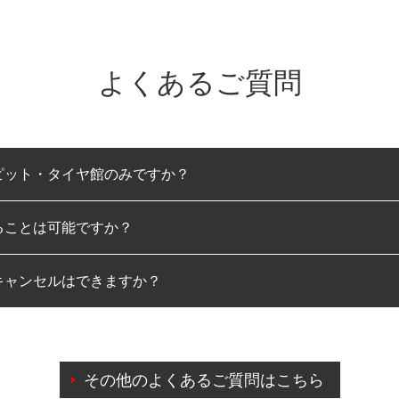
よくあるご質問
ピット・タイヤ館のみですか？
ることは可能ですか？
のみとなります。
キャンセルはできますか？
は可能です。
わせに限り、同時にご予約が出来ないものもございます。
日前までマイページからの予約日変更が可能です。
日前を過ぎている場合のご予約の日時変更につきましては、直
その他のよくあるご質問はこちら
由によりご予約のキャンセルをご希望の際は、直接ご予約いた