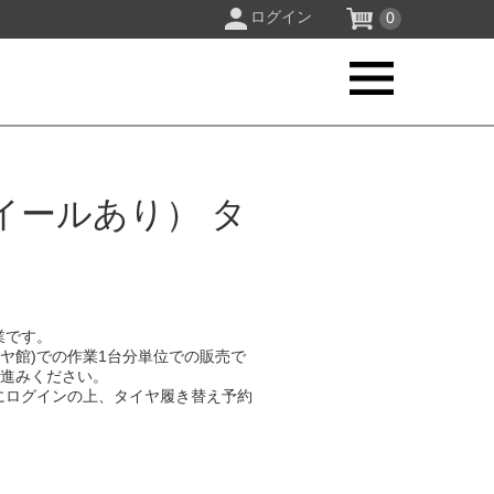
ログイン
0
イールあり） タ
業です。
イヤ館)での作業1台分単位での販売で
お進みください。
にログインの上、タイヤ履き替え予約