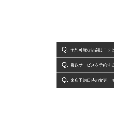
予約可能な店舗はコク
複数サービスを予約す
コクピット・タイヤ館
来店予約日時の変更、
複数サービスのご予約
一部の商品・サービスの組み合
ご来店予約日の3営業
ご来店予約日の3営業
ください。
また、やむを得ない事