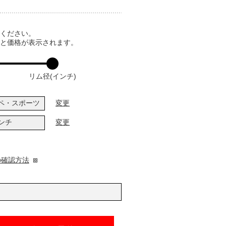
てください。
ると価格が表示されます。
リム径(インチ)
ペ・スポーツ
変更
インチ
変更
の確認方法