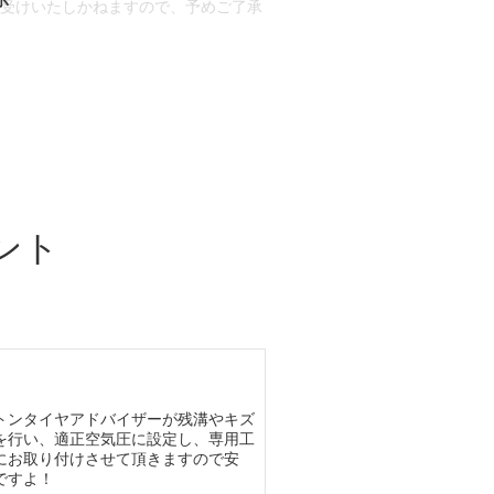
お受けいたしかねますので、予めご了承
合もございます。
場合など含め)によっては、ご来店当日
ざいます。
ント
トンタイヤアドバイザーが残溝やキズ
を行い、適正空気圧に設定し、専用工
にお取り付けさせて頂きますので安
ですよ！