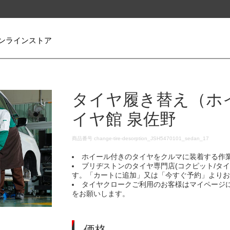
ンラインストア
タイヤ履き替え（ホ
イヤ館 泉佐野
DETAILS
商品番号
change-tire-desorption_JSH5470101_sedan_17
ホイール付きのタイヤをクルマに装着する作
ブリヂストンのタイヤ専門店(コクピット/タ
す。「カートに追加」又は「今すぐ予約」より
タイヤクロークご利用のお客様はマイページ
をお願いします。
価格