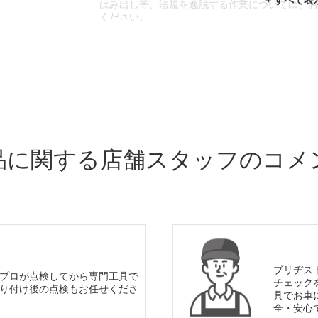
はみ出し等、法規を逸脱する作業については、
ください。
※輸入車や一部希少車種等には対応できない場
※おクルマの状態(作業の安全性を確保できない
であっても、作業をお断りさせて頂く場合もご
品に関する店舗スタッフのコメ
ブリヂス
プロが点検してから専門工具で
チェック
り付け後の点検もお任せくださ
具でお車
全・安心