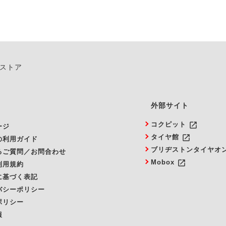
ンストア
外部サイト
launch
コクピット
ージ
launch
タイヤ館
の利用ガイド
ブリヂストンタイヤオ
るご質問／お問合わせ
launch
Mobox
利用規約
に基づく表記
バシーポリシー
ポリシー
報