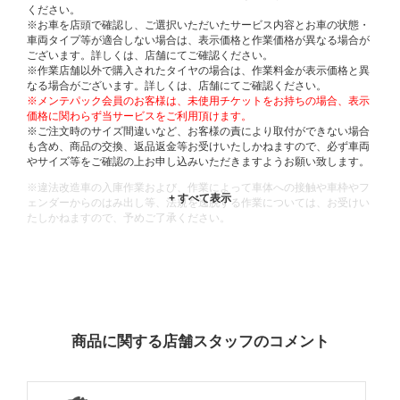
ください。
※お車を店頭で確認し、ご選択いただいたサービス内容とお車の状態・
車両タイプ等が適合しない場合は、表示価格と作業価格が異なる場合が
ございます。詳しくは、店舗にてご確認ください。
※作業店舗以外で購入されたタイヤの場合は、作業料金が表示価格と異
なる場合がございます。詳しくは、店舗にてご確認ください。
※メンテパック会員のお客様は、未使用チケットをお持ちの場合、表示
価格に関わらず当サービスをご利用頂けます。
※ご注文時のサイズ間違いなど、お客様の責により取付ができない場合
も含め、商品の交換、返品返金等お受けいたしかねますので、必ず車両
やサイズ等をご確認の上お申し込みいただきますようお願い致します。
※違法改造車の入庫作業および、作業によって車体への接触や車枠やフ
ェンダーからのはみ出し等、法規を逸脱する作業については、お受けい
たしかねますので、予めご了承ください。
※輸入車や一部希少車種等には対応できない場合もございます。
※おクルマの状態(作業の安全性を確保できない場合など含め)によって
は、ご来店当日であっても、作業をお断りさせて頂く場合もございま
す。
ADDITIONAL
INFORMATION
商品に関する店舗スタッフのコメント