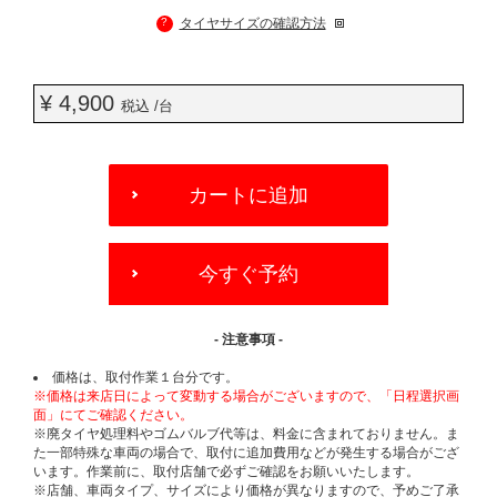
?
タイヤサイズの確認方法
¥ 4,900
税込 /台
ADD
TO
カートに追加
CART
OPTIONS
今すぐ予約
- 注意事項 -
価格は、取付作業１台分です。
※価格は来店日によって変動する場合がございますので、「日程選択画
面」にてご確認ください。
※廃タイヤ処理料やゴムバルブ代等は、料金に含まれておりません。ま
た一部特殊な車両の場合で、取付に追加費用などが発生する場合がござ
います。作業前に、取付店舗で必ずご確認をお願いいたします。
※店舗、車両タイプ、サイズにより価格が異なりますので、予めご了承