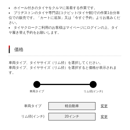
ホイール付きのタイヤをクルマに装着する作業です。
ブリヂストンのタイヤ専門店(コクピット/タイヤ館)での作業1台分単
位での販売です。「カートに追加」又は「今すぐ予約」よりお進みくだ
さい。
タイヤクロークご利用のお客様はマイページにログインの上、タイ
ヤ履き替え予約をお願いします。
価格
VARIATIONS
車両タイプ、タイヤサイズ（リム径）を選択してください。
車両タイプ、タイヤサイズ（リム径）を選択すると価格が表示されま
す。
車両タイプ
リム径(インチ)
車両タイプ
軽自動車
変更
リム径(インチ)
20インチ
変更