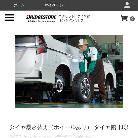
ホーム
マイページ
コクピット・タイヤ館
0
オンラインストア
IMAGES
タイヤ履き替え（ホイールあり） タイヤ館 和泉
DETAILS
商品番号
change-tire-desorption_JSH5480101_light-car_20