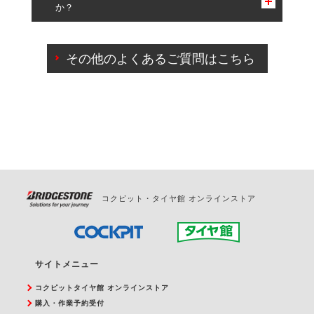
か？
一部の商品・サービスの組み合わせに限り、同時にご予約が
出来ないものもございます。
ご来店予約日の3営業日前までマイページからの予約
日変更が可能です。
その他のよくあるご質問はこちら
ご来店予約日の3営業日前を過ぎている場合のご予約
の日時変更につきましては、直接ご予約の店舗まで
お問合せください。
また、やむを得ない事由によりご予約のキャンセル
をご希望の際は、直接ご予約いただいた店舗へご連
絡ください。
コクピット・タイヤ館 オンラインストア
サイトメニュー
コクピットタイヤ館 オンラインストア
購入・作業予約受付