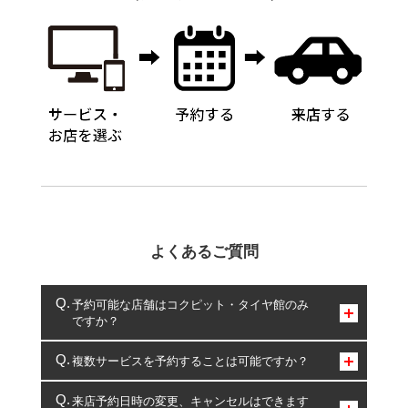
よくあるご質問
予約可能な店舗はコクピット・タイヤ館のみ
ですか？
コクピット・タイヤ館のみとなります。
複数サービスを予約することは可能ですか？
複数サービスのご予約は可能です。
来店予約日時の変更、キャンセルはできます