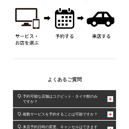
よくあるご質問
予約可能な店舗はコクピット・タイヤ館のみ
ですか？
コクピット・タイヤ館のみとなります。
複数サービスを予約することは可能ですか？
複数サービスのご予約は可能です。
来店予約日時の変更、キャンセルはできます