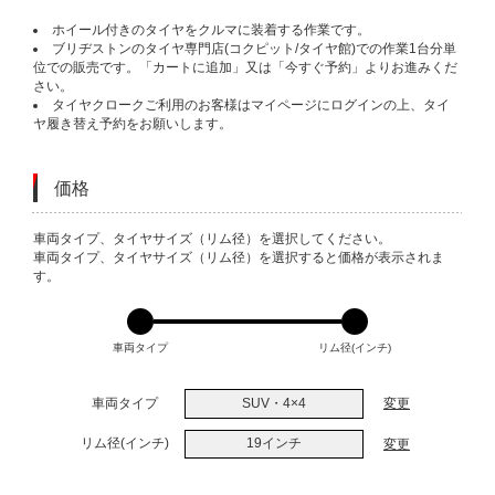
ホイール付きのタイヤをクルマに装着する作業です。
ブリヂストンのタイヤ専門店(コクピット/タイヤ館)での作業1台分単
位での販売です。「カートに追加」又は「今すぐ予約」よりお進みくだ
さい。
タイヤクロークご利用のお客様はマイページにログインの上、タイ
ヤ履き替え予約をお願いします。
価格
VARIATIONS
車両タイプ、タイヤサイズ（リム径）を選択してください。
車両タイプ、タイヤサイズ（リム径）を選択すると価格が表示されま
す。
車両タイプ
リム径(インチ)
車両タイプ
SUV・4×4
変更
リム径(インチ)
19インチ
変更