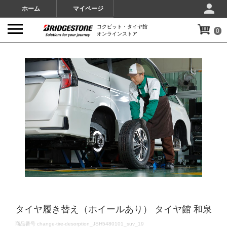
ホーム
マイページ
コクピット・タイヤ館
0
オンラインストア
IMAGES
タイヤ履き替え（ホイールあり） タイヤ館 和泉
DETAILS
商品番号
change-tire-desorption_JSH5480101_suv_19