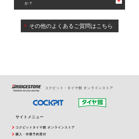
か？
一部の商品・サービスの組み合わせに限り、同時にご予約が
出来ないものもございます。
ご来店予約日の3営業日前までマイページからの予約
日変更が可能です。
その他のよくあるご質問はこちら
ご来店予約日の3営業日前を過ぎている場合のご予約
の日時変更につきましては、直接ご予約の店舗まで
お問合せください。
また、やむを得ない事由によりご予約のキャンセル
をご希望の際は、直接ご予約いただいた店舗へご連
絡ください。
コクピット・タイヤ館 オンラインストア
サイトメニュー
コクピットタイヤ館 オンラインストア
購入・作業予約受付