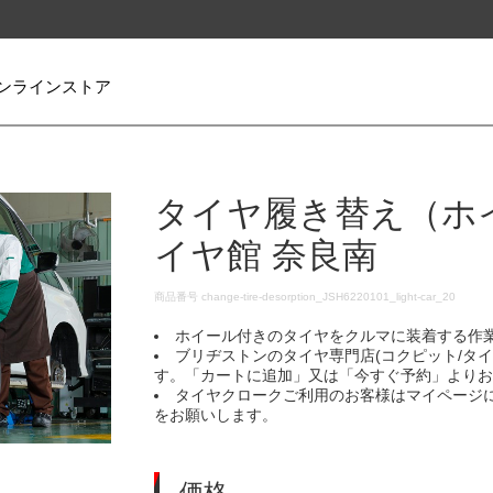
ンラインストア
タイヤ履き替え（ホ
イヤ館 奈良南
DETAILS
商品番号
change-tire-desorption_JSH6220101_light-car_20
ホイール付きのタイヤをクルマに装着する作
ブリヂストンのタイヤ専門店(コクピット/タ
す。「カートに追加」又は「今すぐ予約」より
タイヤクロークご利用のお客様はマイページ
をお願いします。
価格