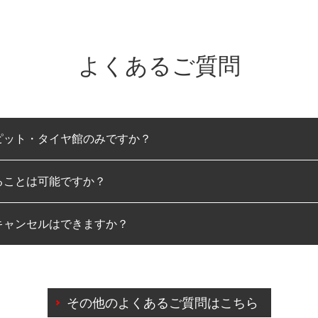
よくあるご質問
ピット・タイヤ館のみですか？
ることは可能ですか？
のみとなります。
キャンセルはできますか？
は可能です。
わせに限り、同時にご予約が出来ないものもございます。
日前までマイページからの予約日変更が可能です。
日前を過ぎている場合のご予約の日時変更につきましては、直
その他のよくあるご質問はこちら
由によりご予約のキャンセルをご希望の際は、直接ご予約いた