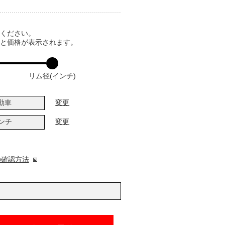
てください。
ると価格が表示されます。
リム径(インチ)
動車
変更
インチ
変更
の確認方法