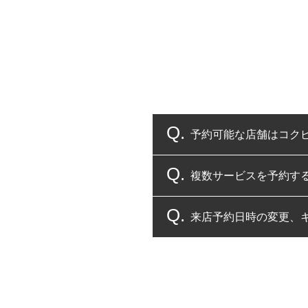
予約可能な店舗はコク
複数サービスを予約す
コクピット・タイヤ館
来店予約日時の変更、
複数サービスのご予約
一部の商品・サービスの組み合
ご来店予約日の3営業
ご来店予約日の3営業
ください。
また、やむを得ない事