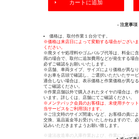
カートに追加
TO
CART
OPTIONS
- 注意事項 
価格は、取付作業１台分です。
※価格は来店日によって変動する場合がござい
ください。
※廃タイヤ処理料やゴムバルブ代等は、料金に
両の場合で、取付に追加費用などが発生する場
必ずご確認をお願いいたします。
※店舗、車両タイプ、サイズにより価格が異な
※お車を店頭で確認し、ご選択いただいたサー
適合しない場合は、表示価格と作業価格が異な
てご確認ください。
※作業店舗以外で購入されたタイヤの場合は、
います。詳しくは、店舗にてご確認ください。
※メンテパック会員のお客様は、未使用チケッ
当サービスをご利用頂けます。
※ご注文時のサイズ間違いなど、お客様の責に
交換、返品返金等お受けいたしかねますので、
込みいただきますようお願い致します。
※違法改造車の入庫作業および、作業によって