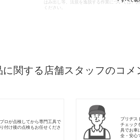
はみ出し等、法規を逸脱する作業については、
ください。
※輸入車や一部希少車種等には対応できない場
※おクルマの状態(作業の安全性を確保できない
であっても、作業をお断りさせて頂く場合もご
品に関する店舗スタッフのコメ
ブリヂス
プロが点検してから専門工具で
チェック
り付け後の点検もお任せくださ
具でお車
全・安心