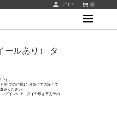
ログイン
0
イールあり） タ
業です。
イヤ館)での作業1台分単位での販売で
お進みください。
にログインの上、タイヤ履き替え予約