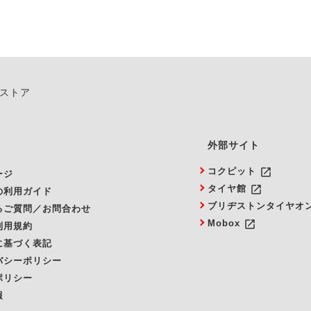
ンストア
外部サイト
launch
コクピット
ージ
launch
タイヤ館
の利用ガイド
ブリヂストンタイヤオ
るご質問／お問合わせ
launch
Mobox
利用規約
に基づく表記
バシーポリシー
ポリシー
報