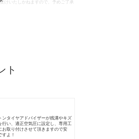
お受けいたしかねますので、予めご了承
合もございます。
場合など含め)によっては、ご来店当日
ざいます。
ント
トンタイヤアドバイザーが残溝やキズ
を行い、適正空気圧に設定し、専用工
にお取り付けさせて頂きますので安
ですよ！