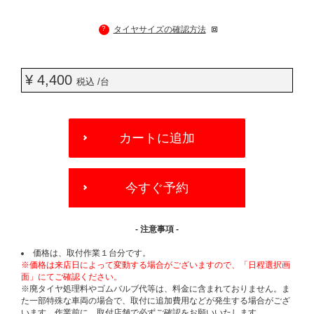
?
タイヤサイズの確認方法
¥ 4,400
税込 /台
ADD
TO
カートに追加
CART
OPTIONS
今すぐ予約
- 注意事項 -
価格は、取付作業１台分です。
※価格は来店日によって変動する場合がございますので、「日程選択画
面」にてご確認ください。
※廃タイヤ処理料やゴムバルブ代等は、料金に含まれておりません。ま
た一部特殊な車両の場合で、取付に追加費用などが発生する場合がござ
います。作業前に、取付店舗で必ずご確認をお願いいたします。