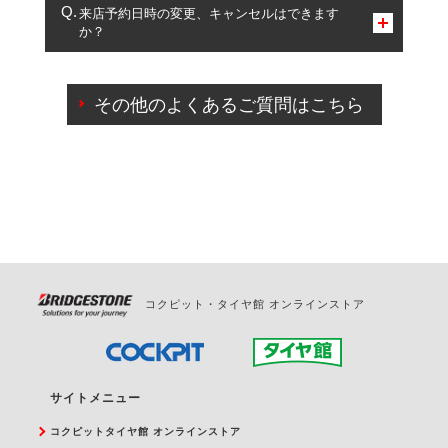
複数サービスのご予約は可能です。
来店予約日時の変更、キャンセルはできます
か？
一部の商品・サービスの組み合わせに限り、同時にご予約が
出来ないものもございます。
ご来店予約日の3営業日前までマイページからの予約
日変更が可能です。
その他のよくあるご質問はこちら
ご来店予約日の3営業日前を過ぎている場合のご予約
の日時変更につきましては、直接ご予約の店舗まで
お問合せください。
また、やむを得ない事由によりご予約のキャンセル
をご希望の際は、直接ご予約いただいた店舗へご連
絡ください。
コクピット・タイヤ館 オンラインストア
サイトメニュー
コクピットタイヤ館 オンラインストア