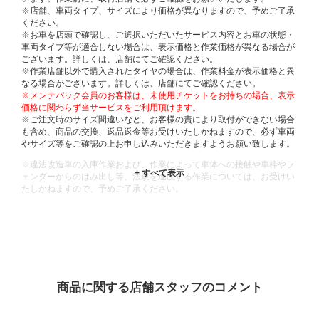
※店舗、車両タイプ、サイズにより価格が異なりますので、予めご了承
ください。
※お車を店頭で確認し、ご選択いただいたサービス内容とお車の状態・
車両タイプ等が適合しない場合は、表示価格と作業価格が異なる場合が
ございます。詳しくは、店舗にてご確認ください。
※作業店舗以外で購入されたタイヤの場合は、作業料金が表示価格と異
なる場合がございます。詳しくは、店舗にてご確認ください。
※メンテパック会員のお客様は、未使用チケットをお持ちの場合、表示
価格に関わらず当サービスをご利用頂けます。
※ご注文時のサイズ間違いなど、お客様の責により取付ができない場合
も含め、商品の交換、返品返金等お受けいたしかねますので、必ず車両
やサイズ等をご確認の上お申し込みいただきますようお願い致します。
※違法改造車の入庫作業および、作業によって車体への接触や車枠やフ
ェンダーからのはみ出し等、法規を逸脱する作業については、お受けい
たしかねますので、予めご了承ください。
※輸入車や一部希少車種等には対応できない場合もございます。
※おクルマの状態(作業の安全性を確保できない場合など含め)によって
は、ご来店当日であっても、作業をお断りさせて頂く場合もございま
す。
ADDITIONAL
INFORMATION
商品に関する店舗スタッフのコメント