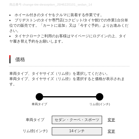
DETAILS
商品番号
change-tire-desorption_JSH6220101_sedan_14
ホイール付きのタイヤをクルマに装着する作業です。
ブリヂストンのタイヤ専門店(コクピット/タイヤ館)での作業1台分単
位での販売です。「カートに追加」又は「今すぐ予約」よりお進みくだ
さい。
タイヤクロークご利用のお客様はマイページにログインの上、タイ
ヤ履き替え予約をお願いします。
価格
VARIATIONS
車両タイプ、タイヤサイズ（リム径）を選択してください。
車両タイプ、タイヤサイズ（リム径）を選択すると価格が表示されま
す。
車両タイプ
リム径(インチ)
車両タイプ
セダン・クーペ・スポーツ
変更
リム径(インチ)
14インチ
変更