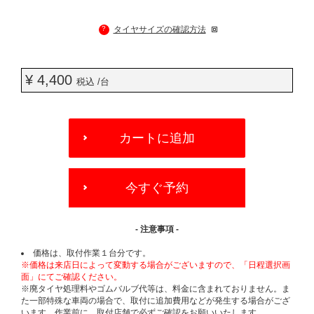
?
タイヤサイズの確認方法
¥ 4,400
税込 /台
ADD
TO
カートに追加
CART
OPTIONS
今すぐ予約
- 注意事項 -
価格は、取付作業１台分です。
※価格は来店日によって変動する場合がございますので、「日程選択画
面」にてご確認ください。
※廃タイヤ処理料やゴムバルブ代等は、料金に含まれておりません。ま
た一部特殊な車両の場合で、取付に追加費用などが発生する場合がござ
います。作業前に、取付店舗で必ずご確認をお願いいたします。