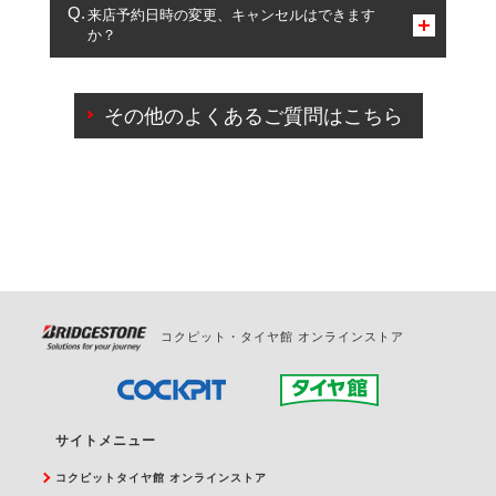
複数サービスのご予約は可能です。
来店予約日時の変更、キャンセルはできます
か？
一部の商品・サービスの組み合わせに限り、同時にご予約が
出来ないものもございます。
ご来店予約日の3営業日前までマイページからの予約
日変更が可能です。
その他のよくあるご質問はこちら
ご来店予約日の3営業日前を過ぎている場合のご予約
の日時変更につきましては、直接ご予約の店舗まで
お問合せください。
また、やむを得ない事由によりご予約のキャンセル
をご希望の際は、直接ご予約いただいた店舗へご連
絡ください。
コクピット・タイヤ館 オンラインストア
サイトメニュー
コクピットタイヤ館 オンラインストア