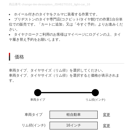
DETAILS
商品番号
change-tire-desorption_JSH6270101_light-car_16
ホイール付きのタイヤをクルマに装着する作業です。
ブリヂストンのタイヤ専門店(コクピット/タイヤ館)での作業1台分単
位での販売です。「カートに追加」又は「今すぐ予約」よりお進みくだ
さい。
タイヤクロークご利用のお客様はマイページにログインの上、タイ
ヤ履き替え予約をお願いします。
価格
VARIATIONS
車両タイプ、タイヤサイズ（リム径）を選択してください。
車両タイプ、タイヤサイズ（リム径）を選択すると価格が表示されま
す。
車両タイプ
リム径(インチ)
車両タイプ
軽自動車
変更
リム径(インチ)
16インチ
変更