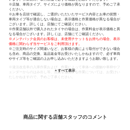
※店舗、車両タイプ、サイズにより価格が異なりますので、予めご了承
ください。
※お車を店頭で確認し、ご選択いただいたサービス内容とお車の状態・
車両タイプ等が適合しない場合は、表示価格と作業価格が異なる場合が
ございます。詳しくは、店舗にてご確認ください。
※作業店舗以外で購入されたタイヤの場合は、作業料金が表示価格と異
なる場合がございます。詳しくは、店舗にてご確認ください。
※メンテパック会員のお客様は、未使用チケットをお持ちの場合、表示
価格に関わらず当サービスをご利用頂けます。
※ご注文時のサイズ間違いなど、お客様の責により取付ができない場合
も含め、商品の交換、返品返金等お受けいたしかねますので、必ず車両
やサイズ等をご確認の上お申し込みいただきますようお願い致します。
※違法改造車の入庫作業および、作業によって車体への接触や車枠やフ
ェンダーからのはみ出し等、法規を逸脱する作業については、お受けい
たしかねますので、予めご了承ください。
※輸入車や一部希少車種等には対応できない場合もございます。
※おクルマの状態(作業の安全性を確保できない場合など含め)によって
は、ご来店当日であっても、作業をお断りさせて頂く場合もございま
す。
ADDITIONAL
INFORMATION
商品に関する店舗スタッフのコメント