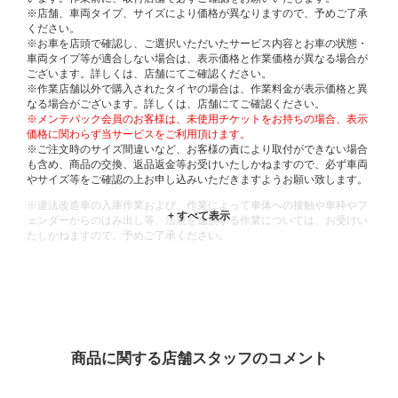
※店舗、車両タイプ、サイズにより価格が異なりますので、予めご了承
ください。
※お車を店頭で確認し、ご選択いただいたサービス内容とお車の状態・
車両タイプ等が適合しない場合は、表示価格と作業価格が異なる場合が
ございます。詳しくは、店舗にてご確認ください。
※作業店舗以外で購入されたタイヤの場合は、作業料金が表示価格と異
なる場合がございます。詳しくは、店舗にてご確認ください。
※メンテパック会員のお客様は、未使用チケットをお持ちの場合、表示
価格に関わらず当サービスをご利用頂けます。
※ご注文時のサイズ間違いなど、お客様の責により取付ができない場合
も含め、商品の交換、返品返金等お受けいたしかねますので、必ず車両
やサイズ等をご確認の上お申し込みいただきますようお願い致します。
※違法改造車の入庫作業および、作業によって車体への接触や車枠やフ
ェンダーからのはみ出し等、法規を逸脱する作業については、お受けい
たしかねますので、予めご了承ください。
※輸入車や一部希少車種等には対応できない場合もございます。
※おクルマの状態(作業の安全性を確保できない場合など含め)によって
は、ご来店当日であっても、作業をお断りさせて頂く場合もございま
す。
ADDITIONAL
INFORMATION
商品に関する店舗スタッフのコメント