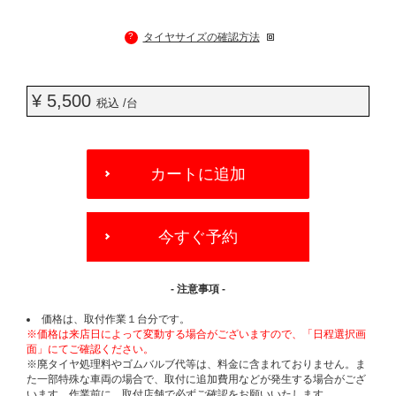
?
タイヤサイズの確認方法
¥ 5,500
税込 /台
ADD
TO
カートに追加
CART
OPTIONS
今すぐ予約
- 注意事項 -
価格は、取付作業１台分です。
※価格は来店日によって変動する場合がございますので、「日程選択画
面」にてご確認ください。
※廃タイヤ処理料やゴムバルブ代等は、料金に含まれておりません。ま
た一部特殊な車両の場合で、取付に追加費用などが発生する場合がござ
います。作業前に、取付店舗で必ずご確認をお願いいたします。