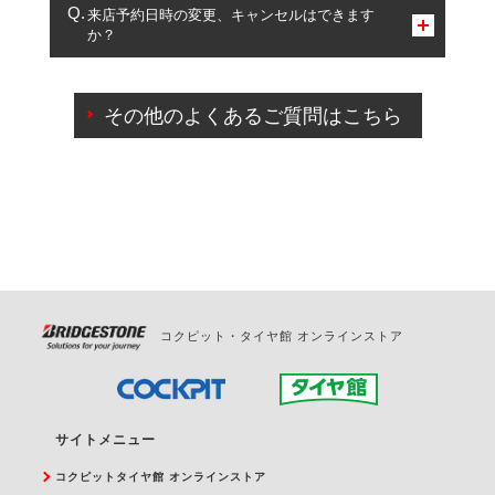
複数サービスのご予約は可能です。
来店予約日時の変更、キャンセルはできます
か？
一部の商品・サービスの組み合わせに限り、同時にご予約が
出来ないものもございます。
ご来店予約日の3営業日前までマイページからの予約
日変更が可能です。
その他のよくあるご質問はこちら
ご来店予約日の3営業日前を過ぎている場合のご予約
の日時変更につきましては、直接ご予約の店舗まで
お問合せください。
また、やむを得ない事由によりご予約のキャンセル
をご希望の際は、直接ご予約いただいた店舗へご連
絡ください。
コクピット・タイヤ館 オンラインストア
サイトメニュー
コクピットタイヤ館 オンラインストア