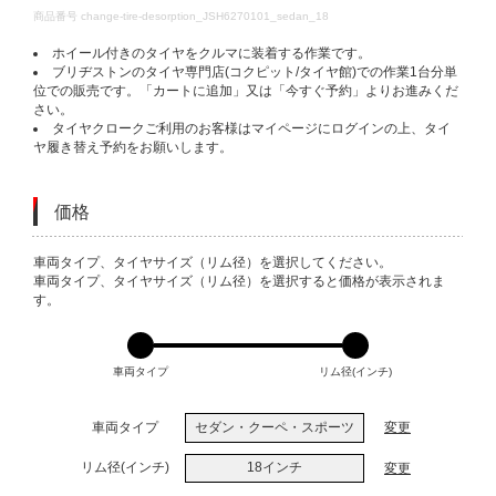
DETAILS
商品番号
change-tire-desorption_JSH6270101_sedan_18
ホイール付きのタイヤをクルマに装着する作業です。
ブリヂストンのタイヤ専門店(コクピット/タイヤ館)での作業1台分単
位での販売です。「カートに追加」又は「今すぐ予約」よりお進みくだ
さい。
タイヤクロークご利用のお客様はマイページにログインの上、タイ
ヤ履き替え予約をお願いします。
価格
VARIATIONS
車両タイプ、タイヤサイズ（リム径）を選択してください。
車両タイプ、タイヤサイズ（リム径）を選択すると価格が表示されま
す。
車両タイプ
リム径(インチ)
車両タイプ
セダン・クーペ・スポーツ
変更
リム径(インチ)
18インチ
変更