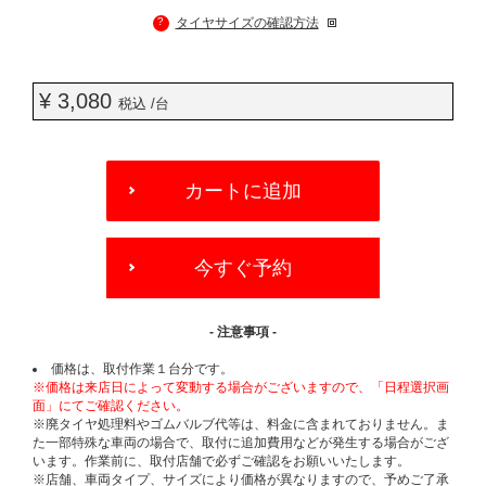
?
タイヤサイズの確認方法
¥ 3,080
税込 /台
ADD
TO
カートに追加
CART
OPTIONS
今すぐ予約
- 注意事項 -
価格は、取付作業１台分です。
※価格は来店日によって変動する場合がございますので、「日程選択画
面」にてご確認ください。
※廃タイヤ処理料やゴムバルブ代等は、料金に含まれておりません。ま
た一部特殊な車両の場合で、取付に追加費用などが発生する場合がござ
います。作業前に、取付店舗で必ずご確認をお願いいたします。
※店舗、車両タイプ、サイズにより価格が異なりますので、予めご了承