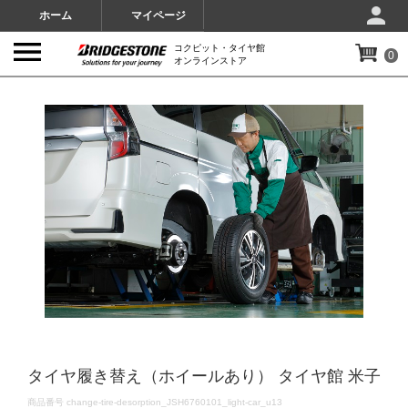
ホーム
マイページ
コクピット・タイヤ館
0
オンラインストア
IMAGES
タイヤ履き替え（ホイールあり） タイヤ館 米子
DETAILS
商品番号
change-tire-desorption_JSH6760101_light-car_u13