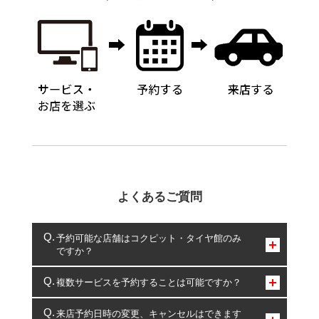
よくあるご質問
予約可能な店舗はコクピット・タイヤ館のみ
ですか？
コクピット・タイヤ館のみとなります。
複数サービスを予約することは可能ですか？
複数サービスのご予約は可能です。
来店予約日時の変更、キャンセルはできます