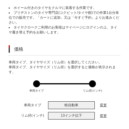
ホイール付きのタイヤをクルマに装着する作業です。
ブリヂストンのタイヤ専門店(コクピット/タイヤ館)での作業1台分単
位での販売です。「カートに追加」又は「今すぐ予約」よりお進みくだ
さい。
タイヤクロークご利用のお客様はマイページにログインの上、タイ
ヤ履き替え予約をお願いします。
価格
VARIATIONS
車両タイプ、タイヤサイズ（リム径）を選択してください。
車両タイプ、タイヤサイズ（リム径）を選択すると価格が表示されま
す。
車両タイプ
リム径(インチ)
車両タイプ
軽自動車
変更
リム径(インチ)
13インチ以下
変更