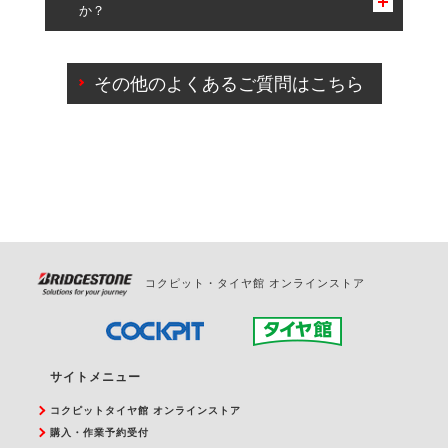
か？
一部の商品・サービスの組み合わせに限り、同時にご予約が
出来ないものもございます。
ご来店予約日の3営業日前までマイページからの予約
日変更が可能です。
その他のよくあるご質問はこちら
ご来店予約日の3営業日前を過ぎている場合のご予約
の日時変更につきましては、直接ご予約の店舗まで
お問合せください。
また、やむを得ない事由によりご予約のキャンセル
をご希望の際は、直接ご予約いただいた店舗へご連
絡ください。
コクピット・タイヤ館 オンラインストア
サイトメニュー
コクピットタイヤ館 オンラインストア
購入・作業予約受付