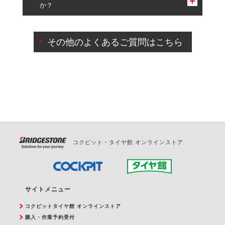
か？
一部の商品・サービスの組み合わせに限り、同時にご予約が
出来ないものもございます。
ご来店予約日の3営業日前までマイページからの予約
日変更が可能です。
その他のよくあるご質問はこちら
ご来店予約日の3営業日前を過ぎている場合のご予約
の日時変更につきましては、直接ご予約の店舗まで
お問合せください。
また、やむを得ない事由によりご予約のキャンセル
をご希望の際は、直接ご予約いただいた店舗へご連
絡ください。
コクピット・タイヤ館 オンラインストア
サイトメニュー
コクピットタイヤ館 オンラインストア
購入・作業予約受付