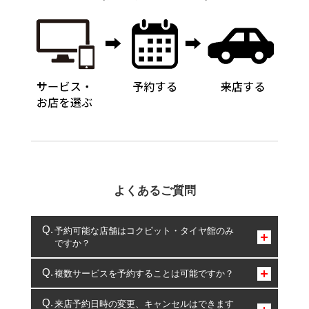
よくあるご質問
予約可能な店舗はコクピット・タイヤ館のみ
ですか？
コクピット・タイヤ館のみとなります。
複数サービスを予約することは可能ですか？
複数サービスのご予約は可能です。
来店予約日時の変更、キャンセルはできます