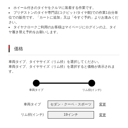
ホイール付きのタイヤをクルマに装着する作業です。
ブリヂストンのタイヤ専門店(コクピット/タイヤ館)での作業1台分単
位での販売です。「カートに追加」又は「今すぐ予約」よりお進みくだ
さい。
タイヤクロークご利用のお客様はマイページにログインの上、タイ
ヤ履き替え予約をお願いします。
価格
VARIATIONS
車両タイプ、タイヤサイズ（リム径）を選択してください。
車両タイプ、タイヤサイズ（リム径）を選択すると価格が表示されま
す。
車両タイプ
リム径(インチ)
車両タイプ
セダン・クーペ・スポーツ
変更
リム径(インチ)
19インチ
変更