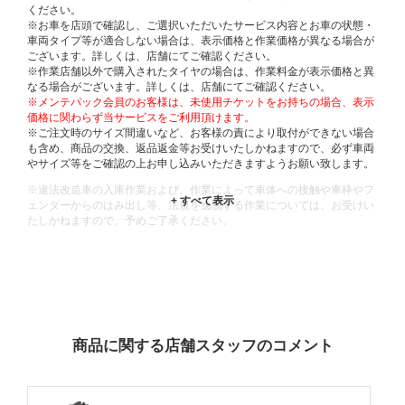
ください。
※お車を店頭で確認し、ご選択いただいたサービス内容とお車の状態・
車両タイプ等が適合しない場合は、表示価格と作業価格が異なる場合が
ございます。詳しくは、店舗にてご確認ください。
※作業店舗以外で購入されたタイヤの場合は、作業料金が表示価格と異
なる場合がございます。詳しくは、店舗にてご確認ください。
※メンテパック会員のお客様は、未使用チケットをお持ちの場合、表示
価格に関わらず当サービスをご利用頂けます。
※ご注文時のサイズ間違いなど、お客様の責により取付ができない場合
も含め、商品の交換、返品返金等お受けいたしかねますので、必ず車両
やサイズ等をご確認の上お申し込みいただきますようお願い致します。
※違法改造車の入庫作業および、作業によって車体への接触や車枠やフ
ェンダーからのはみ出し等、法規を逸脱する作業については、お受けい
たしかねますので、予めご了承ください。
※輸入車や一部希少車種等には対応できない場合もございます。
※おクルマの状態(作業の安全性を確保できない場合など含め)によって
は、ご来店当日であっても、作業をお断りさせて頂く場合もございま
す。
ADDITIONAL
INFORMATION
商品に関する店舗スタッフのコメント