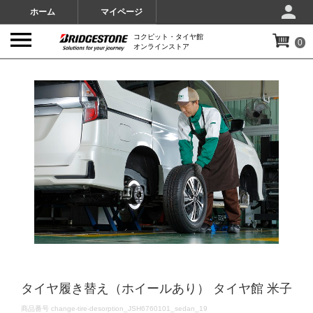
ホーム
マイページ
コクピット・タイヤ館
0
オンラインストア
IMAGES
タイヤ履き替え（ホイールあり） タイヤ館 米子
DETAILS
商品番号
change-tire-desorption_JSH6760101_sedan_19