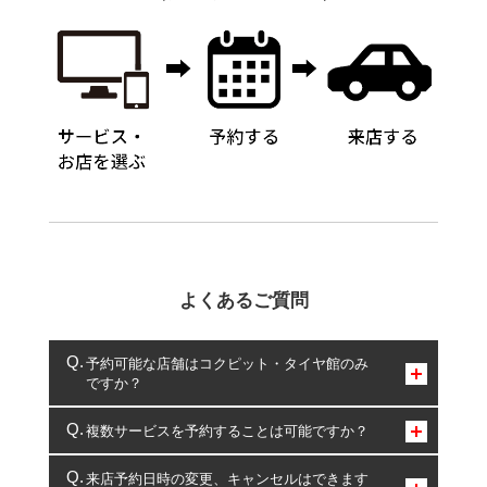
よくあるご質問
予約可能な店舗はコクピット・タイヤ館のみ
ですか？
コクピット・タイヤ館のみとなります。
複数サービスを予約することは可能ですか？
複数サービスのご予約は可能です。
来店予約日時の変更、キャンセルはできます