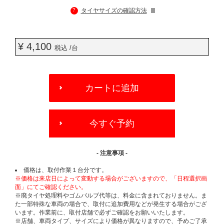
?
タイヤサイズの確認方法
¥ 4,100
税込 /台
ADD
TO
カートに追加
CART
OPTIONS
今すぐ予約
- 注意事項 -
価格は、取付作業１台分です。
※価格は来店日によって変動する場合がございますので、「日程選択画
面」にてご確認ください。
※廃タイヤ処理料やゴムバルブ代等は、料金に含まれておりません。ま
た一部特殊な車両の場合で、取付に追加費用などが発生する場合がござ
います。作業前に、取付店舗で必ずご確認をお願いいたします。
※店舗、車両タイプ、サイズにより価格が異なりますので、予めご了承