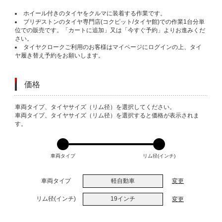
ホイール付きのタイヤをクルマに装着する作業です。
ブリヂストンのタイヤ専門店(コクピット/タイヤ館)での作業1台分単
位での販売です。「カートに追加」又は「今すぐ予約」よりお進みくだ
さい。
タイヤクロークご利用のお客様はマイページにログインの上、タイ
ヤ履き替え予約をお願いします。
価格
VARIATIONS
車両タイプ、タイヤサイズ（リム径）を選択してください。
車両タイプ、タイヤサイズ（リム径）を選択すると価格が表示されま
す。
車両タイプ
リム径(インチ)
車両タイプ
軽自動車
変更
リム径(インチ)
19インチ
変更