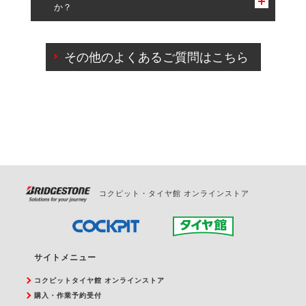
か？
一部の商品・サービスの組み合わせに限り、同時にご予約が
出来ないものもございます。
ご来店予約日の3営業日前までマイページからの予約
日変更が可能です。
その他のよくあるご質問はこちら
ご来店予約日の3営業日前を過ぎている場合のご予約
の日時変更につきましては、直接ご予約の店舗まで
お問合せください。
また、やむを得ない事由によりご予約のキャンセル
をご希望の際は、直接ご予約いただいた店舗へご連
絡ください。
コクピット・タイヤ館 オンラインストア
サイトメニュー
コクピットタイヤ館 オンラインストア
購入・作業予約受付