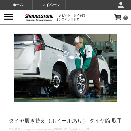
ホーム
マイページ
コクピット・タイヤ館
0
オンラインストア
IMAGES
タイヤ履き替え（ホイールあり） タイヤ館 取手
DETAILS
商品番号
change-tire-desorption_JSH8460101_light-car_19