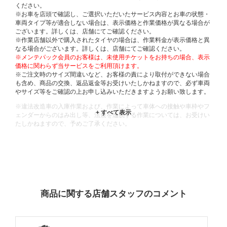
ください。
※お車を店頭で確認し、ご選択いただいたサービス内容とお車の状態・
車両タイプ等が適合しない場合は、表示価格と作業価格が異なる場合が
ございます。詳しくは、店舗にてご確認ください。
※作業店舗以外で購入されたタイヤの場合は、作業料金が表示価格と異
なる場合がございます。詳しくは、店舗にてご確認ください。
※メンテパック会員のお客様は、未使用チケットをお持ちの場合、表示
価格に関わらず当サービスをご利用頂けます。
※ご注文時のサイズ間違いなど、お客様の責により取付ができない場合
も含め、商品の交換、返品返金等お受けいたしかねますので、必ず車両
やサイズ等をご確認の上お申し込みいただきますようお願い致します。
※違法改造車の入庫作業および、作業によって車体への接触や車枠やフ
ェンダーからのはみ出し等、法規を逸脱する作業については、お受けい
たしかねますので、予めご了承ください。
※輸入車や一部希少車種等には対応できない場合もございます。
※おクルマの状態(作業の安全性を確保できない場合など含め)によって
は、ご来店当日であっても、作業をお断りさせて頂く場合もございま
す。
ADDITIONAL
INFORMATION
商品に関する店舗スタッフのコメント