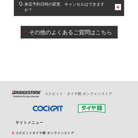
複数サービスのご予約は可能です。
来店予約日時の変更、キャンセルはできます
か？
一部の商品・サービスの組み合わせに限り、同時にご予約が
出来ないものもございます。
ご来店予約日の3営業日前までマイページからの予約
日変更が可能です。
その他のよくあるご質問はこちら
ご来店予約日の3営業日前を過ぎている場合のご予約
の日時変更につきましては、直接ご予約の店舗まで
お問合せください。
また、やむを得ない事由によりご予約のキャンセル
をご希望の際は、直接ご予約いただいた店舗へご連
絡ください。
コクピット・タイヤ館 オンラインストア
サイトメニュー
コクピットタイヤ館 オンラインストア