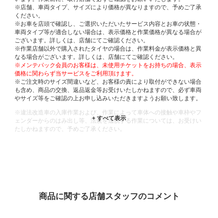
※店舗、車両タイプ、サイズにより価格が異なりますので、予めご了承
ください。
※お車を店頭で確認し、ご選択いただいたサービス内容とお車の状態・
車両タイプ等が適合しない場合は、表示価格と作業価格が異なる場合が
ございます。詳しくは、店舗にてご確認ください。
※作業店舗以外で購入されたタイヤの場合は、作業料金が表示価格と異
なる場合がございます。詳しくは、店舗にてご確認ください。
※メンテパック会員のお客様は、未使用チケットをお持ちの場合、表示
価格に関わらず当サービスをご利用頂けます。
※ご注文時のサイズ間違いなど、お客様の責により取付ができない場合
も含め、商品の交換、返品返金等お受けいたしかねますので、必ず車両
やサイズ等をご確認の上お申し込みいただきますようお願い致します。
※違法改造車の入庫作業および、作業によって車体への接触や車枠やフ
ェンダーからのはみ出し等、法規を逸脱する作業については、お受けい
たしかねますので、予めご了承ください。
※輸入車や一部希少車種等には対応できない場合もございます。
※おクルマの状態(作業の安全性を確保できない場合など含め)によって
は、ご来店当日であっても、作業をお断りさせて頂く場合もございま
す。
ADDITIONAL
INFORMATION
商品に関する店舗スタッフのコメント