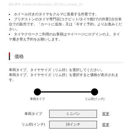
DETAILS
商品番号
change-tire-desorption_SP1201_minivan_16
ホイール付きのタイヤをクルマに装着する作業です。
ブリヂストンのタイヤ専門店(コクピット/タイヤ館)での作業1台分単
位での販売です。「カートに追加」又は「今すぐ予約」よりお進みくだ
さい。
タイヤクロークご利用のお客様はマイページにログインの上、タイ
ヤ履き替え予約をお願いします。
価格
VARIATIONS
車両タイプ、タイヤサイズ（リム径）を選択してください。
車両タイプ、タイヤサイズ（リム径）を選択すると価格が表示されま
す。
車両タイプ
リム径(インチ)
車両タイプ
ミニバン
変更
リム径(インチ)
16インチ
変更