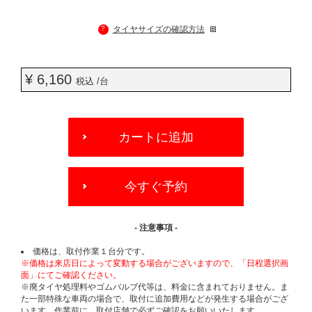
?
タイヤサイズの確認方法
¥ 6,160
税込 /台
ADD
TO
カートに追加
CART
OPTIONS
今すぐ予約
- 注意事項 -
価格は、取付作業１台分です。
※価格は来店日によって変動する場合がございますので、「日程選択画
面」にてご確認ください。
※廃タイヤ処理料やゴムバルブ代等は、料金に含まれておりません。ま
た一部特殊な車両の場合で、取付に追加費用などが発生する場合がござ
います。作業前に、取付店舗で必ずご確認をお願いいたします。