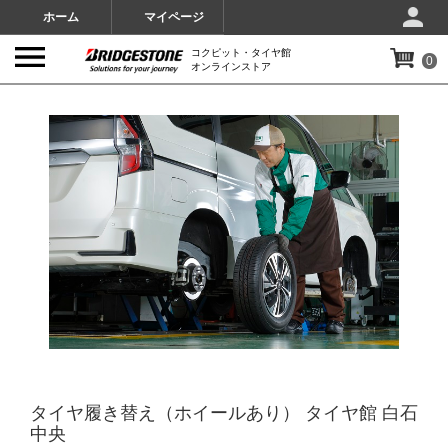
ホーム
マイページ
コクピット・タイヤ館
0
オンラインストア
IMAGES
タイヤ履き替え（ホイールあり） タイヤ館 白石
中央