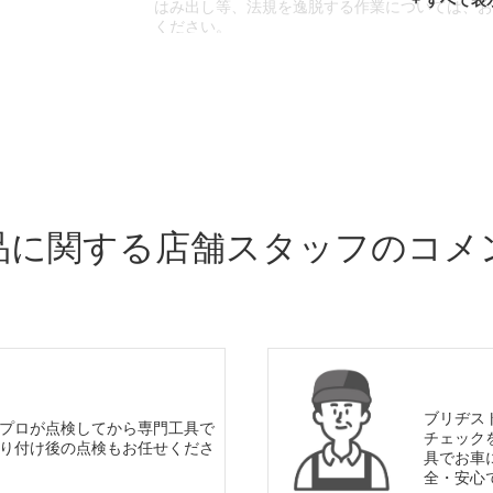
はみ出し等、法規を逸脱する作業については、
ください。
※輸入車や一部希少車種等には対応できない場
※おクルマの状態(作業の安全性を確保できない
であっても、作業をお断りさせて頂く場合もご
品に関する店舗スタッフのコメ
ブリヂス
プロが点検してから専門工具で
チェック
り付け後の点検もお任せくださ
具でお車
全・安心