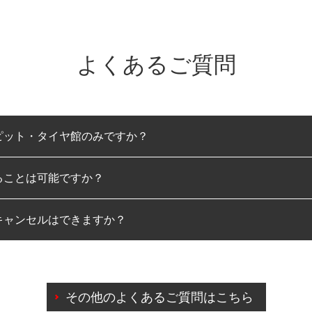
よくあるご質問
ピット・タイヤ館のみですか？
ることは可能ですか？
のみとなります。
キャンセルはできますか？
は可能です。
わせに限り、同時にご予約が出来ないものもございます。
日前までマイページからの予約日変更が可能です。
日前を過ぎている場合のご予約の日時変更につきましては、直
その他のよくあるご質問はこちら
由によりご予約のキャンセルをご希望の際は、直接ご予約いた