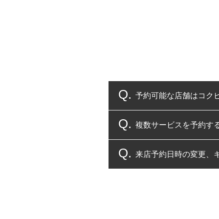
予約可能な店舗はコク
複数サービスを予約す
コクピット・タイヤ館
来店予約日時の変更、
複数サービスのご予約
一部の商品・サービスの組み合
ご来店予約日の3営業
ご来店予約日の3営業
ください。
また、やむを得ない事