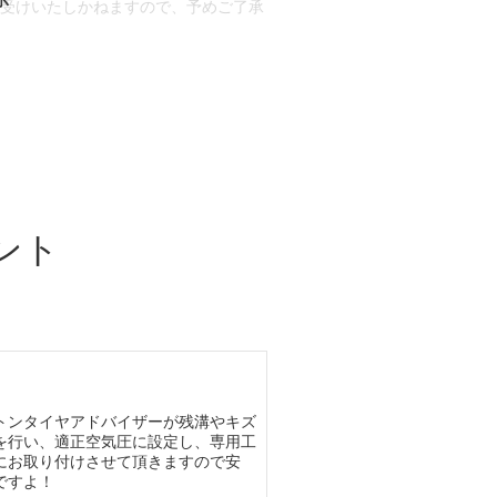
お受けいたしかねますので、予めご了承
合もございます。
場合など含め)によっては、ご来店当日
ざいます。
ント
トンタイヤアドバイザーが残溝やキズ
を行い、適正空気圧に設定し、専用工
にお取り付けさせて頂きますので安
ですよ！