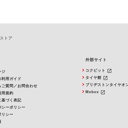
ンストア
外部サイト
launch
コクピット
ージ
launch
タイヤ館
の利用ガイド
ブリヂストンタイヤオ
るご質問／お問合わせ
launch
Mobox
利用規約
に基づく表記
バシーポリシー
ポリシー
報