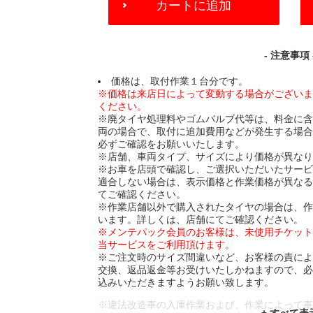
カートに追加
TO
CART
OPTIONS
- 注意事項 
価格は、取付作業１台分です。
※価格は来店日によって変動する場合がござい
ください。
※廃タイヤ処理料やゴムバルブ代等は、料金に
両の場合で、取付に追加費用などが発生する場
必ずご確認をお願いいたします。
※店舗、車両タイプ、サイズにより価格が異な
※お車を店頭で確認し、ご選択いただいたサー
適合しない場合は、表示価格と作業価格が異な
てご確認ください。
※作業店舗以外で購入されたタイヤの場合は、
います。詳しくは、店舗にてご確認ください。
※メンテパック会員のお客様は、未使用チケッ
当サービスをご利用頂けます。
※ご注文時のサイズ間違いなど、お客様の責に
交換、返品返金等お受けいたしかねますので、
込みいただきますようお願い致します。
※違法改造車の入庫作業および、作業によって