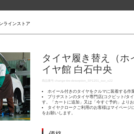
ンラインストア
タイヤ履き替え（ホ
イヤ館 白石中央
DETAILS
商品番号
change-tire-desorption_SP1201_suv_o22
ホイール付きのタイヤをクルマに装着する作
ブリヂストンのタイヤ専門店(コクピット/タ
す。「カートに追加」又は「今すぐ予約」より
タイヤクロークご利用のお客様はマイページ
をお願いします。
価格