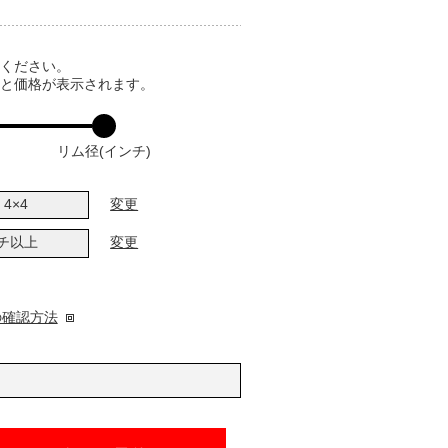
てください。
ると価格が表示されます。
リム径(インチ)
4×4
変更
ンチ以上
変更
の確認方法