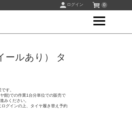
ログイン
0
イールあり） タ
業です。
イヤ館)での作業1台分単位での販売で
お進みください。
にログインの上、タイヤ履き替え予約