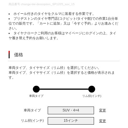
DETAILS
商品番号
change-tire-desorption_SP1205_suv_15
ホイール付きのタイヤをクルマに装着する作業です。
ブリヂストンのタイヤ専門店(コクピット/タイヤ館)での作業1台分単
位での販売です。「カートに追加」又は「今すぐ予約」よりお進みくだ
さい。
タイヤクロークご利用のお客様はマイページにログインの上、タイ
ヤ履き替え予約をお願いします。
価格
VARIATIONS
車両タイプ、タイヤサイズ（リム径）を選択してください。
車両タイプ、タイヤサイズ（リム径）を選択すると価格が表示されま
す。
車両タイプ
リム径(インチ)
車両タイプ
SUV・4×4
変更
リム径(インチ)
15インチ
変更