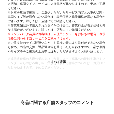
※店舗、車両タイプ、サイズにより価格が異なりますので、予めご了承
ください。
※お車を店頭で確認し、ご選択いただいたサービス内容とお車の状態・
車両タイプ等が適合しない場合は、表示価格と作業価格が異なる場合が
ございます。詳しくは、店舗にてご確認ください。
※作業店舗以外で購入されたタイヤの場合は、作業料金が表示価格と異
なる場合がございます。詳しくは、店舗にてご確認ください。
※メンテパック会員のお客様は、未使用チケットをお持ちの場合、表示
価格に関わらず当サービスをご利用頂けます。
※ご注文時のサイズ間違いなど、お客様の責により取付ができない場合
も含め、商品の交換、返品返金等お受けいたしかねますので、必ず車両
やサイズ等をご確認の上お申し込みいただきますようお願い致します。
※違法改造車の入庫作業および、作業によって車体への接触や車枠やフ
ェンダーからのはみ出し等、法規を逸脱する作業については、お受けい
たしかねますので、予めご了承ください。
※輸入車や一部希少車種等には対応できない場合もございます。
※おクルマの状態(作業の安全性を確保できない場合など含め)によって
は、ご来店当日であっても、作業をお断りさせて頂く場合もございま
す。
ADDITIONAL
INFORMATION
商品に関する店舗スタッフのコメント