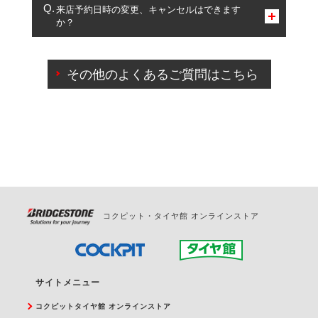
複数サービスのご予約は可能です。
来店予約日時の変更、キャンセルはできます
か？
一部の商品・サービスの組み合わせに限り、同時にご予約が
出来ないものもございます。
ご来店予約日の3営業日前までマイページからの予約
日変更が可能です。
その他のよくあるご質問はこちら
ご来店予約日の3営業日前を過ぎている場合のご予約
の日時変更につきましては、直接ご予約の店舗まで
お問合せください。
また、やむを得ない事由によりご予約のキャンセル
をご希望の際は、直接ご予約いただいた店舗へご連
絡ください。
コクピット・タイヤ館 オンラインストア
サイトメニュー
コクピットタイヤ館 オンラインストア