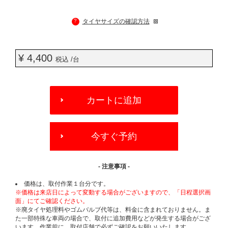
?
タイヤサイズの確認方法
¥ 4,400
税込 /台
ADD
TO
カートに追加
CART
OPTIONS
今すぐ予約
- 注意事項 -
価格は、取付作業１台分です。
※価格は来店日によって変動する場合がございますので、「日程選択画
面」にてご確認ください。
※廃タイヤ処理料やゴムバルブ代等は、料金に含まれておりません。ま
た一部特殊な車両の場合で、取付に追加費用などが発生する場合がござ
います。作業前に、取付店舗で必ずご確認をお願いいたします。