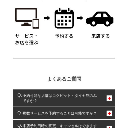
よくあるご質問
予約可能な店舗はコクピット・タイヤ館のみ
ですか？
コクピット・タイヤ館のみとなります。
複数サービスを予約することは可能ですか？
複数サービスのご予約は可能です。
来店予約日時の変更、キャンセルはできます