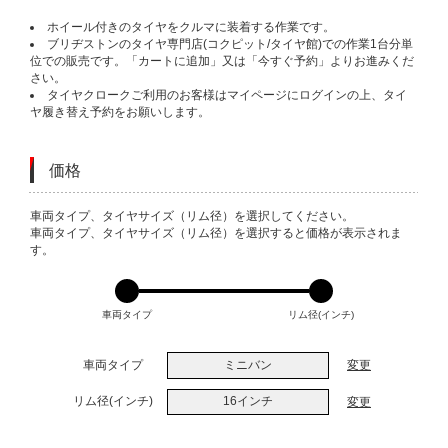
ホイール付きのタイヤをクルマに装着する作業です。
ブリヂストンのタイヤ専門店(コクピット/タイヤ館)での作業1台分単
位での販売です。「カートに追加」又は「今すぐ予約」よりお進みくだ
さい。
タイヤクロークご利用のお客様はマイページにログインの上、タイ
ヤ履き替え予約をお願いします。
価格
VARIATIONS
車両タイプ、タイヤサイズ（リム径）を選択してください。
車両タイプ、タイヤサイズ（リム径）を選択すると価格が表示されま
す。
車両タイプ
リム径(インチ)
車両タイプ
ミニバン
変更
リム径(インチ)
16インチ
変更