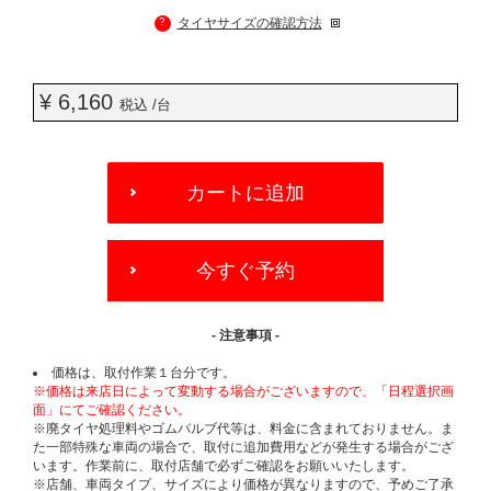
?
タイヤサイズの確認方法
¥ 6,160
税込 /台
ADD
TO
カートに追加
CART
OPTIONS
今すぐ予約
- 注意事項 -
価格は、取付作業１台分です。
※価格は来店日によって変動する場合がございますので、「日程選択画
面」にてご確認ください。
※廃タイヤ処理料やゴムバルブ代等は、料金に含まれておりません。ま
た一部特殊な車両の場合で、取付に追加費用などが発生する場合がござ
います。作業前に、取付店舗で必ずご確認をお願いいたします。
※店舗、車両タイプ、サイズにより価格が異なりますので、予めご了承