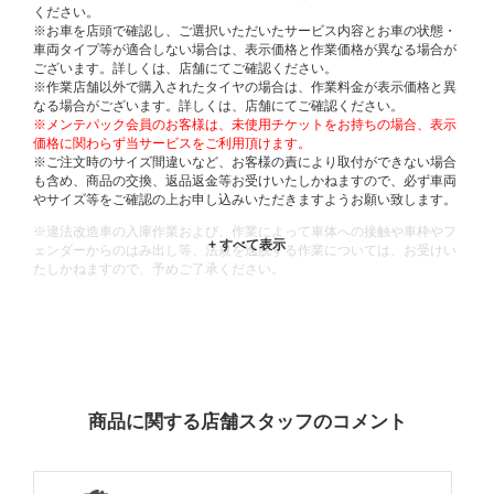
ください。
※お車を店頭で確認し、ご選択いただいたサービス内容とお車の状態・
車両タイプ等が適合しない場合は、表示価格と作業価格が異なる場合が
ございます。詳しくは、店舗にてご確認ください。
※作業店舗以外で購入されたタイヤの場合は、作業料金が表示価格と異
なる場合がございます。詳しくは、店舗にてご確認ください。
※メンテパック会員のお客様は、未使用チケットをお持ちの場合、表示
価格に関わらず当サービスをご利用頂けます。
※ご注文時のサイズ間違いなど、お客様の責により取付ができない場合
も含め、商品の交換、返品返金等お受けいたしかねますので、必ず車両
やサイズ等をご確認の上お申し込みいただきますようお願い致します。
※違法改造車の入庫作業および、作業によって車体への接触や車枠やフ
ェンダーからのはみ出し等、法規を逸脱する作業については、お受けい
たしかねますので、予めご了承ください。
※輸入車や一部希少車種等には対応できない場合もございます。
※おクルマの状態(作業の安全性を確保できない場合など含め)によって
は、ご来店当日であっても、作業をお断りさせて頂く場合もございま
す。
ADDITIONAL
INFORMATION
商品に関する店舗スタッフのコメント