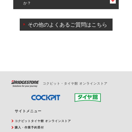
か？
一部の商品・サービスの組み合わせに限り、同時にご予約が
出来ないものもございます。
ご来店予約日の3営業日前までマイページからの予約
日変更が可能です。
その他のよくあるご質問はこちら
ご来店予約日の3営業日前を過ぎている場合のご予約
の日時変更につきましては、直接ご予約の店舗まで
お問合せください。
また、やむを得ない事由によりご予約のキャンセル
をご希望の際は、直接ご予約いただいた店舗へご連
絡ください。
コクピット・タイヤ館 オンラインストア
サイトメニュー
コクピットタイヤ館 オンラインストア
購入・作業予約受付