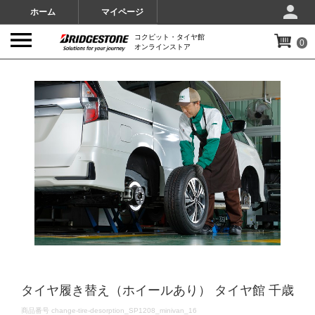
ホーム
マイページ
コクピット・タイヤ館
0
オンラインストア
IMAGES
タイヤ履き替え（ホイールあり） タイヤ館 千歳
DETAILS
商品番号
change-tire-desorption_SP1208_minivan_16