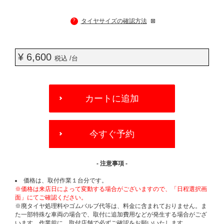
?
タイヤサイズの確認方法
¥ 6,600
税込 /台
ADD
TO
カートに追加
CART
OPTIONS
今すぐ予約
- 注意事項 -
価格は、取付作業１台分です。
※価格は来店日によって変動する場合がございますので、「日程選択画
面」にてご確認ください。
※廃タイヤ処理料やゴムバルブ代等は、料金に含まれておりません。ま
た一部特殊な車両の場合で、取付に追加費用などが発生する場合がござ
います。作業前に、取付店舗で必ずご確認をお願いいたします。