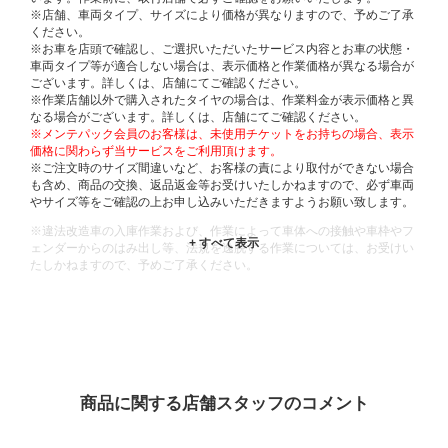
※店舗、車両タイプ、サイズにより価格が異なりますので、予めご了承
ください。
※お車を店頭で確認し、ご選択いただいたサービス内容とお車の状態・
車両タイプ等が適合しない場合は、表示価格と作業価格が異なる場合が
ございます。詳しくは、店舗にてご確認ください。
※作業店舗以外で購入されたタイヤの場合は、作業料金が表示価格と異
なる場合がございます。詳しくは、店舗にてご確認ください。
※メンテパック会員のお客様は、未使用チケットをお持ちの場合、表示
価格に関わらず当サービスをご利用頂けます。
※ご注文時のサイズ間違いなど、お客様の責により取付ができない場合
も含め、商品の交換、返品返金等お受けいたしかねますので、必ず車両
やサイズ等をご確認の上お申し込みいただきますようお願い致します。
※違法改造車の入庫作業および、作業によって車体への接触や車枠やフ
ェンダーからのはみ出し等、法規を逸脱する作業については、お受けい
たしかねますので、予めご了承ください。
※輸入車や一部希少車種等には対応できない場合もございます。
※おクルマの状態(作業の安全性を確保できない場合など含め)によって
は、ご来店当日であっても、作業をお断りさせて頂く場合もございま
す。
ADDITIONAL
INFORMATION
商品に関する店舗スタッフのコメント