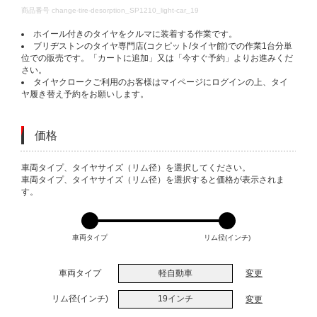
DETAILS
商品番号
change-tire-desorption_SP1210_light-car_19
ホイール付きのタイヤをクルマに装着する作業です。
ブリヂストンのタイヤ専門店(コクピット/タイヤ館)での作業1台分単
位での販売です。「カートに追加」又は「今すぐ予約」よりお進みくだ
さい。
タイヤクロークご利用のお客様はマイページにログインの上、タイ
ヤ履き替え予約をお願いします。
価格
VARIATIONS
車両タイプ、タイヤサイズ（リム径）を選択してください。
車両タイプ、タイヤサイズ（リム径）を選択すると価格が表示されま
す。
車両タイプ
リム径(インチ)
車両タイプ
軽自動車
変更
リム径(インチ)
19インチ
変更