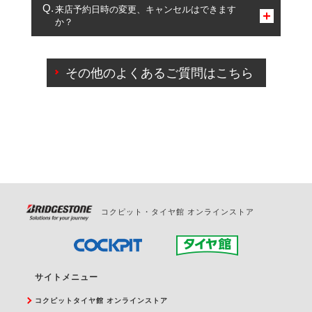
複数サービスのご予約は可能です。
来店予約日時の変更、キャンセルはできます
か？
一部の商品・サービスの組み合わせに限り、同時にご予約が
出来ないものもございます。
ご来店予約日の3営業日前までマイページからの予約
日変更が可能です。
その他のよくあるご質問はこちら
ご来店予約日の3営業日前を過ぎている場合のご予約
の日時変更につきましては、直接ご予約の店舗まで
お問合せください。
また、やむを得ない事由によりご予約のキャンセル
をご希望の際は、直接ご予約いただいた店舗へご連
絡ください。
コクピット・タイヤ館 オンラインストア
サイトメニュー
コクピットタイヤ館 オンラインストア