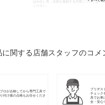
はみ出し等、法規を逸脱する作業については、
ください。
※輸入車や一部希少車種等には対応できない場
※おクルマの状態(作業の安全性を確保できない
であっても、作業をお断りさせて頂く場合もご
品に関する店舗スタッフのコメ
ブリヂス
プロが点検してから専門工具で
チェック
り付け後の点検もお任せくださ
具でお車
全・安心