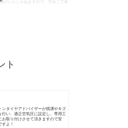
お受けいたしかねますので、予めご了承
合もございます。
場合など含め)によっては、ご来店当日
ざいます。
ント
トンタイヤアドバイザーが残溝やキズ
を行い、適正空気圧に設定し、専用工
にお取り付けさせて頂きますので安
ですよ！