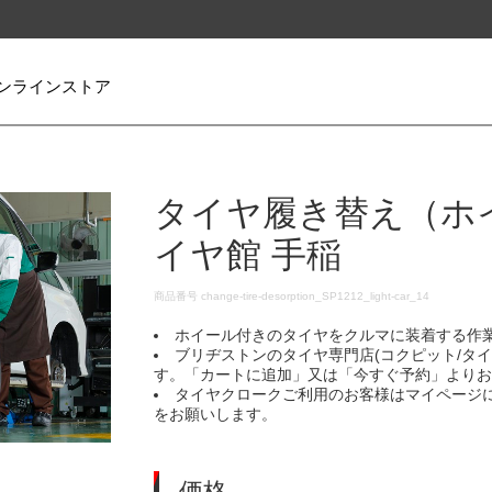
ンラインストア
タイヤ履き替え（ホ
イヤ館 手稲
DETAILS
商品番号
change-tire-desorption_SP1212_light-car_14
ホイール付きのタイヤをクルマに装着する作
ブリヂストンのタイヤ専門店(コクピット/タ
す。「カートに追加」又は「今すぐ予約」より
タイヤクロークご利用のお客様はマイページ
をお願いします。
価格