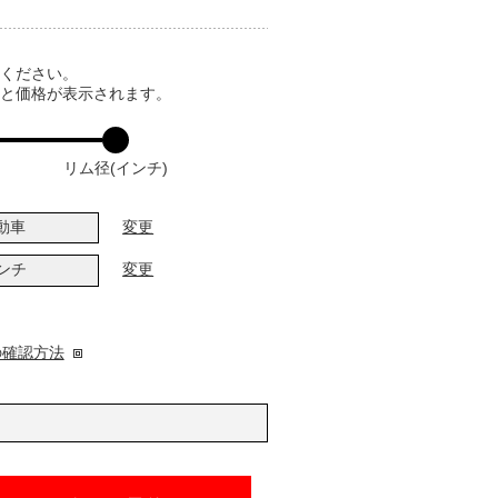
てください。
ると価格が表示されます。
リム径(インチ)
動車
変更
インチ
変更
の確認方法