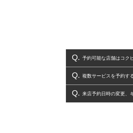
予約可能な店舗はコク
複数サービスを予約す
コクピット・タイヤ館
来店予約日時の変更、
複数サービスのご予約
一部の商品・サービスの組み合
ご来店予約日の3営業
ご来店予約日の3営業
ください。
また、やむを得ない事