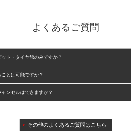
よくあるご質問
ピット・タイヤ館のみですか？
ることは可能ですか？
のみとなります。
キャンセルはできますか？
は可能です。
わせに限り、同時にご予約が出来ないものもございます。
日前までマイページからの予約日変更が可能です。
日前を過ぎている場合のご予約の日時変更につきましては、直
その他のよくあるご質問はこちら
由によりご予約のキャンセルをご希望の際は、直接ご予約いた