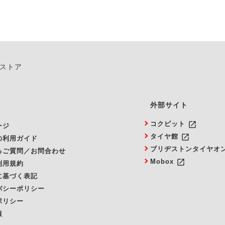
ンストア
外部サイト
launch
コクピット
ージ
launch
タイヤ館
の利用ガイド
ブリヂストンタイヤオ
るご質問／お問合わせ
launch
Mobox
利用規約
に基づく表記
バシーポリシー
ポリシー
報