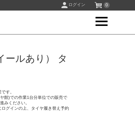
ログイン
0
イールあり） タ
業です。
イヤ館)での作業1台分単位での販売で
お進みください。
にログインの上、タイヤ履き替え予約