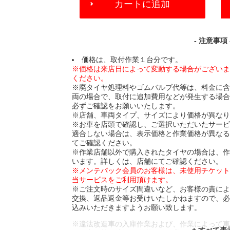
カートに追加
TO
CART
OPTIONS
- 注意事項 
価格は、取付作業１台分です。
※価格は来店日によって変動する場合がござい
ください。
※廃タイヤ処理料やゴムバルブ代等は、料金に
両の場合で、取付に追加費用などが発生する場
必ずご確認をお願いいたします。
※店舗、車両タイプ、サイズにより価格が異な
※お車を店頭で確認し、ご選択いただいたサー
適合しない場合は、表示価格と作業価格が異な
てご確認ください。
※作業店舗以外で購入されたタイヤの場合は、
います。詳しくは、店舗にてご確認ください。
※メンテパック会員のお客様は、未使用チケッ
当サービスをご利用頂けます。
※ご注文時のサイズ間違いなど、お客様の責に
交換、返品返金等お受けいたしかねますので、
込みいただきますようお願い致します。
※違法改造車の入庫作業および、作業によって