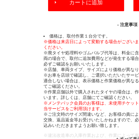
カートに追加
TO
CART
OPTIONS
- 注意事項 
価格は、取付作業１台分です。
※価格は来店日によって変動する場合がござい
ください。
※廃タイヤ処理料やゴムバルブ代等は、料金に
両の場合で、取付に追加費用などが発生する場
必ずご確認をお願いいたします。
※店舗、車両タイプ、サイズにより価格が異な
※お車を店頭で確認し、ご選択いただいたサー
適合しない場合は、表示価格と作業価格が異な
てご確認ください。
※作業店舗以外で購入されたタイヤの場合は、
います。詳しくは、店舗にてご確認ください。
※メンテパック会員のお客様は、未使用チケッ
当サービスをご利用頂けます。
※ご注文時のサイズ間違いなど、お客様の責に
交換、返品返金等お受けいたしかねますので、
込みいただきますようお願い致します。
※違法改造車の入庫作業および、作業によって