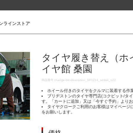
ンラインストア
タイヤ履き替え（ホ
イヤ館 桑園
DETAILS
商品番号
change-tire-desorption_SP1214_sedan_o22
ホイール付きのタイヤをクルマに装着する作
ブリヂストンのタイヤ専門店(コクピット/タ
す。「カートに追加」又は「今すぐ予約」より
タイヤクロークご利用のお客様はマイページ
をお願いします。
価格