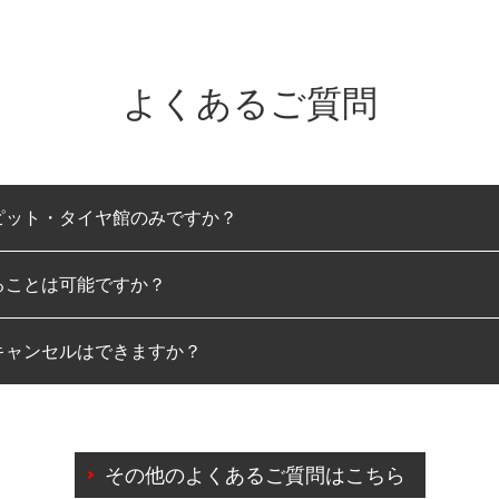
よくあるご質問
ピット・タイヤ館のみですか？
ることは可能ですか？
のみとなります。
キャンセルはできますか？
は可能です。
わせに限り、同時にご予約が出来ないものもございます。
日前までマイページからの予約日変更が可能です。
日前を過ぎている場合のご予約の日時変更につきましては、直
その他のよくあるご質問はこちら
由によりご予約のキャンセルをご希望の際は、直接ご予約いた