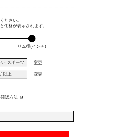
てください。
ると価格が表示されます。
リム径(インチ)
ペ・スポーツ
変更
ンチ以上
変更
の確認方法