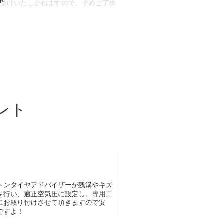
お受けいたしかねますので、予めご了承
合もございます。
場合など含め)によっては、ご来店当日
ざいます。
ント
トンタイヤアドバイザーが残溝やキズ
を行い、適正空気圧に設定し、専用工
にお取り付けさせて頂きますので安
ですよ！