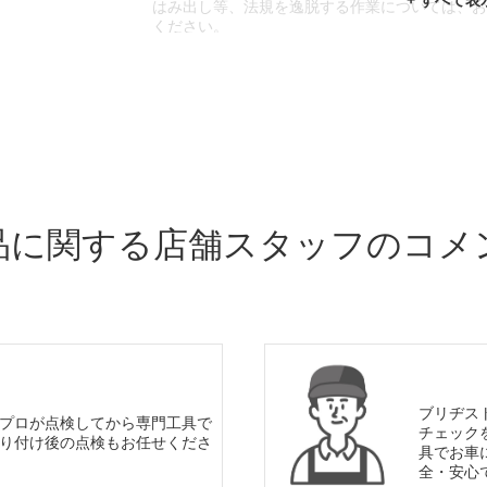
はみ出し等、法規を逸脱する作業については、
ください。
※輸入車や一部希少車種等には対応できない場
※おクルマの状態(作業の安全性を確保できない
であっても、作業をお断りさせて頂く場合もご
品に関する店舗スタッフのコメ
ブリヂス
プロが点検してから専門工具で
チェック
り付け後の点検もお任せくださ
具でお車
全・安心