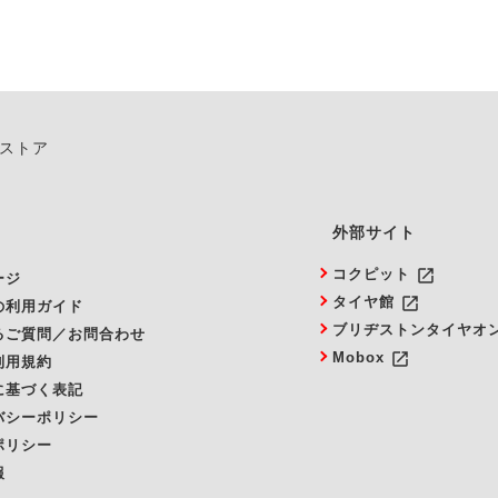
ンストア
外部サイト
launch
コクピット
ージ
launch
タイヤ館
の利用ガイド
ブリヂストンタイヤオ
るご質問／お問合わせ
launch
Mobox
利用規約
に基づく表記
バシーポリシー
ポリシー
報