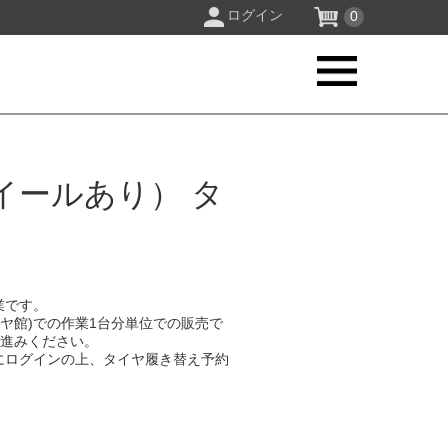
ログイン
0
イールあり） タ
業です。
イヤ館)での作業1台分単位での販売で
お進みください。
にログインの上、タイヤ履き替え予約