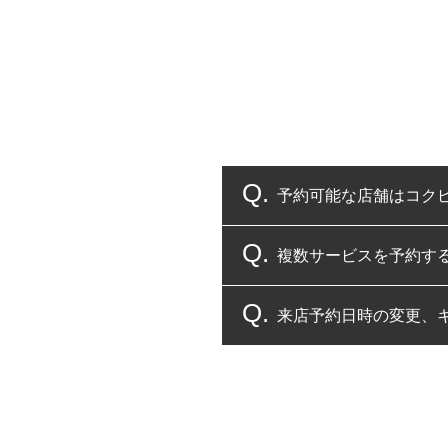
予約可能な店舗はコク
複数サービスを予約す
コクピット・タイヤ館
来店予約日時の変更、
複数サービスのご予約
一部の商品・サービスの組み合
ご来店予約日の3営業
ご来店予約日の3営業
ください。
また、やむを得ない事