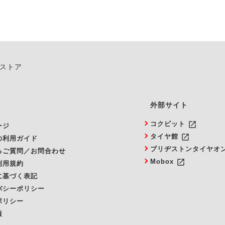
ンストア
外部サイト
launch
コクピット
ージ
launch
タイヤ館
の利用ガイド
ブリヂストンタイヤオ
るご質問／お問合わせ
launch
Mobox
利用規約
に基づく表記
バシーポリシー
ポリシー
報