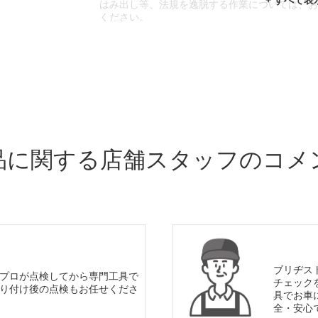
はみ出し等、法規を逸脱する作業については、
ください。
※輸入車や一部希少車種等には対応できない場
※おクルマの状態(作業の安全性を確保できない
であっても、作業をお断りさせて頂く場合もご
品に関する店舗スタッフのコメ
ブリヂス
プロが点検してから専門工具で
チェック
り付け後の点検もお任せくださ
具でお車
全・安心