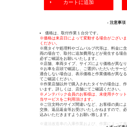
カートに追加
TO
CART
OPTIONS
- 注意事項 
価格は、取付作業１台分です。
※価格は来店日によって変動する場合がござい
ください。
※廃タイヤ処理料やゴムバルブ代等は、料金に
両の場合で、取付に追加費用などが発生する場
必ずご確認をお願いいたします。
※店舗、車両タイプ、サイズにより価格が異な
※お車を店頭で確認し、ご選択いただいたサー
適合しない場合は、表示価格と作業価格が異な
てご確認ください。
※作業店舗以外で購入されたタイヤの場合は、
います。詳しくは、店舗にてご確認ください。
※メンテパック会員のお客様は、未使用チケッ
当サービスをご利用頂けます。
※ご注文時のサイズ間違いなど、お客様の責に
交換、返品返金等お受けいたしかねますので、
込みいただきますようお願い致します。
※違法改造車の入庫作業および、作業によって