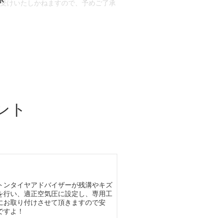
お受けいたしかねますので、予めご了承
合もございます。
場合など含め)によっては、ご来店当日
ざいます。
ント
トンタイヤアドバイザーが残溝やキズ
を行い、適正空気圧に設定し、専用工
にお取り付けさせて頂きますので安
ですよ！