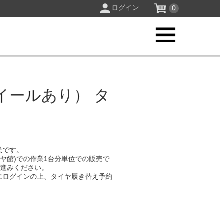
ログイン
0
イールあり） タ
業です。
イヤ館)での作業1台分単位での販売で
お進みください。
にログインの上、タイヤ履き替え予約