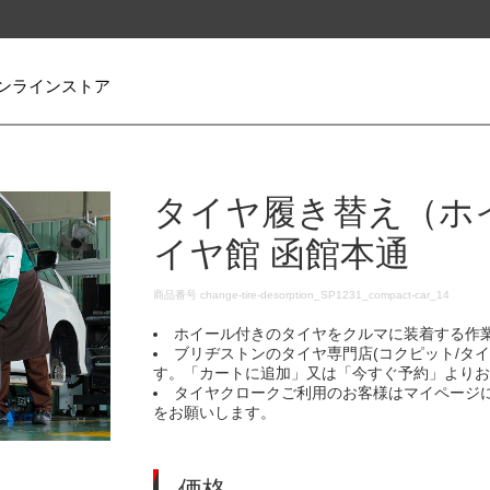
ンラインストア
タイヤ履き替え（ホ
イヤ館 函館本通
DETAILS
商品番号
change-tire-desorption_SP1231_compact-car_14
ホイール付きのタイヤをクルマに装着する作
ブリヂストンのタイヤ専門店(コクピット/タ
す。「カートに追加」又は「今すぐ予約」より
タイヤクロークご利用のお客様はマイページ
をお願いします。
価格