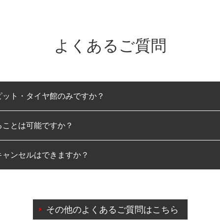
よくあるご質問
ピット・タイヤ館のみですか？
ることは可能ですか？
のみとなります。
キャンセルはできますか？
は可能です。
わせに限り、同時にご予約が出来ないものもございます。
日前までマイページからの予約日変更が可能です。
日前を過ぎている場合のご予約の日時変更につきましては、直
その他のよくあるご質問はこちら
由によりご予約のキャンセルをご希望の際は、直接ご予約いた