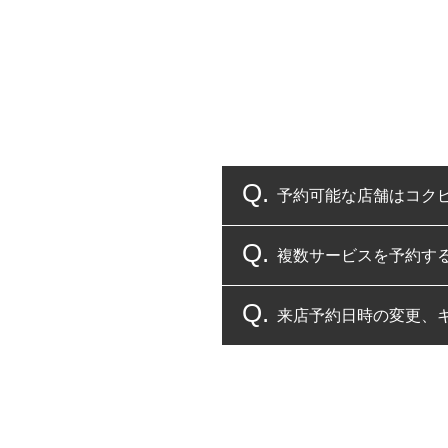
予約可能な店舗はコク
複数サービスを予約す
コクピット・タイヤ館
来店予約日時の変更、
複数サービスのご予約
一部の商品・サービスの組み合
ご来店予約日の3営業
ご来店予約日の3営業
ください。
また、やむを得ない事