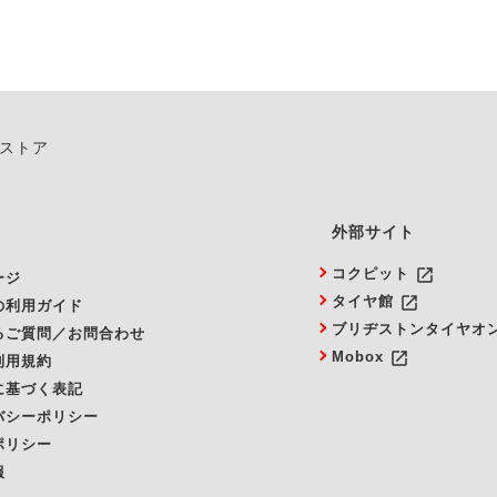
ンストア
外部サイト
launch
コクピット
ージ
launch
タイヤ館
の利用ガイド
ブリヂストンタイヤオ
るご質問／お問合わせ
launch
Mobox
利用規約
に基づく表記
バシーポリシー
ポリシー
報