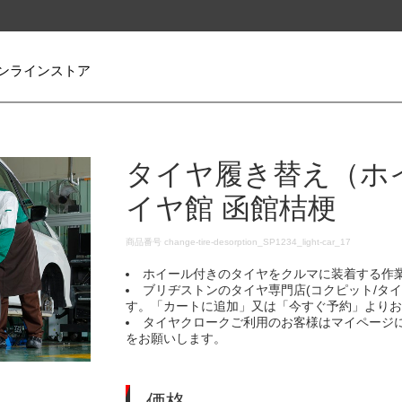
ンラインストア
タイヤ履き替え（ホ
イヤ館 函館桔梗
DETAILS
商品番号
change-tire-desorption_SP1234_light-car_17
ホイール付きのタイヤをクルマに装着する作
ブリヂストンのタイヤ専門店(コクピット/タ
す。「カートに追加」又は「今すぐ予約」より
タイヤクロークご利用のお客様はマイページ
をお願いします。
価格