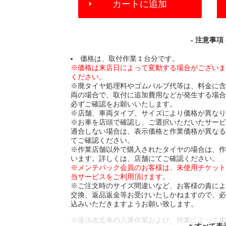
カートに追加
TO
CART
OPTIONS
- 注意事項 
価格は、取付作業１台分です。
※価格は来店日によって変動する場合がござい
ください。
※廃タイヤ処理料やゴムバルブ代等は、料金に
両の場合で、取付に追加費用などが発生する場
必ずご確認をお願いいたします。
※店舗、車両タイプ、サイズにより価格が異な
※お車を店頭で確認し、ご選択いただいたサー
適合しない場合は、表示価格と作業価格が異な
てご確認ください。
※作業店舗以外で購入されたタイヤの場合は、
います。詳しくは、店舗にてご確認ください。
※メンテパック会員のお客様は、未使用チケッ
当サービスをご利用頂けます。
※ご注文時のサイズ間違いなど、お客様の責に
交換、返品返金等お受けいたしかねますので、
込みいただきますようお願い致します。
※違法改造車の入庫作業および、作業によって