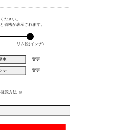
てください。
ると価格が表示されます。
リム径(インチ)
動車
変更
インチ
変更
の確認方法