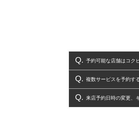
予約可能な店舗はコク
複数サービスを予約す
コクピット・タイヤ館
来店予約日時の変更、
複数サービスのご予約
一部の商品・サービスの組み合
ご来店予約日の3営業
ご来店予約日の3営業
ください。
また、やむを得ない事