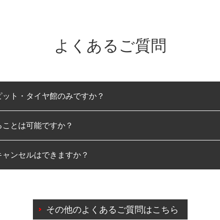
よくあるご質問
ピット・タイヤ館のみですか？
ることは可能ですか？
のみとなります。
キャンセルはできますか？
は可能です。
わせに限り、同時にご予約が出来ないものもございます。
日前までマイページからの予約日変更が可能です。
日前を過ぎている場合のご予約の日時変更につきましては、直
その他のよくあるご質問はこちら
由によりご予約のキャンセルをご希望の際は、直接ご予約いた