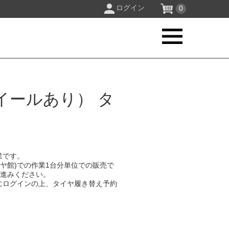
ログイン
0
イールあり） タ
業です。
イヤ館)での作業1台分単位での販売で
お進みください。
にログインの上、タイヤ履き替え予約