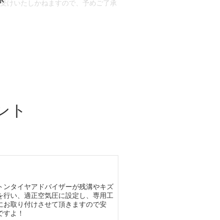
お受けいたしかねますので、予めご了承
合もございます。
場合など含め)によっては、ご来店当日
ざいます。
ント
トンタイヤアドバイザーが残溝やキズ
を行い、適正空気圧に設定し、専用工
にお取り付けさせて頂きますので安
ですよ！