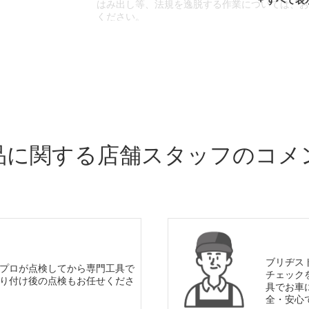
はみ出し等、法規を逸脱する作業については、
ください。
※輸入車や一部希少車種等には対応できない場
※おクルマの状態(作業の安全性を確保できない
であっても、作業をお断りさせて頂く場合もご
品に関する店舗スタッフのコメ
ブリヂス
プロが点検してから専門工具で
チェック
り付け後の点検もお任せくださ
具でお車
全・安心