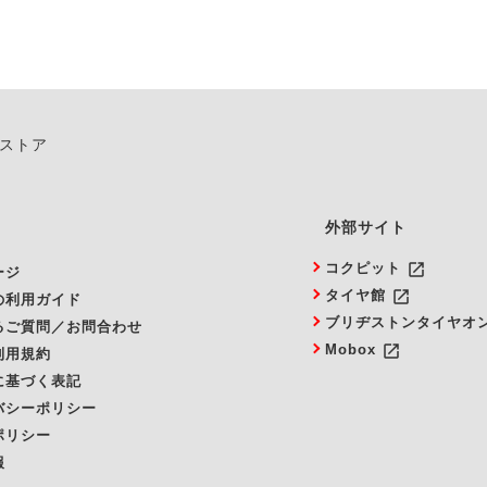
ンストア
外部サイト
launch
コクピット
ージ
launch
タイヤ館
の利用ガイド
ブリヂストンタイヤオ
るご質問／お問合わせ
launch
Mobox
利用規約
に基づく表記
バシーポリシー
ポリシー
報