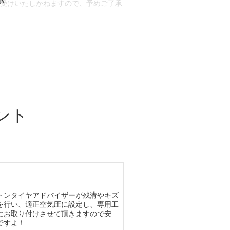
お受けいたしかねますので、予めご了承
合もございます。
場合など含め)によっては、ご来店当日
ざいます。
ント
トンタイヤアドバイザーが残溝やキズ
を行い、適正空気圧に設定し、専用工
にお取り付けさせて頂きますので安
ですよ！