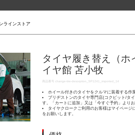
ンラインストア
タイヤ履き替え（ホ
イヤ館 苫小牧
DETAILS
商品番号
change-tire-desorption_SP1241_imported_14
ホイール付きのタイヤをクルマに装着する作
ブリヂストンのタイヤ専門店(コクピット/タ
す。「カートに追加」又は「今すぐ予約」より
タイヤクロークご利用のお客様はマイページ
をお願いします。
価格