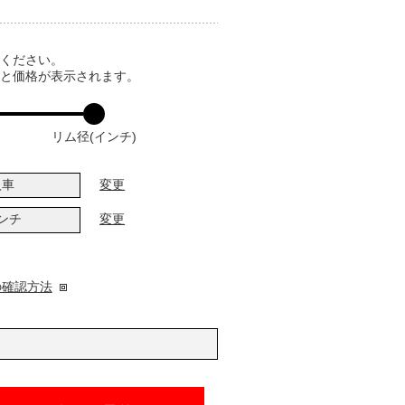
てください。
ると価格が表示されます。
リム径(インチ)
入車
変更
インチ
変更
の確認方法