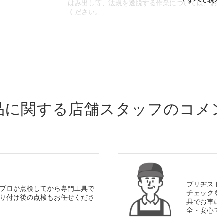
はみ出し等、法規を逸脱する作業については、
ください。
※輸入車や一部希少車種等には対応できない場
※おクルマの状態(作業の安全性を確保できない
であっても、作業をお断りさせて頂く場合もご
品に関する店舗スタッフのコメ
ブリヂス
プロが点検してから専門工具で
チェック
り付け後の点検もお任せくださ
具でお車
全・安心