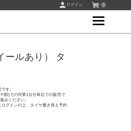
ログイン
0
イールあり） タ
業です。
イヤ館)での作業1台分単位での販売で
お進みください。
にログインの上、タイヤ履き替え予約