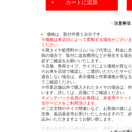
カートに追加
TO
CART
OPTIONS
- 注意事項 
価格は、取付作業１台分です。
※価格は来店日によって変動する場合がござい
ください。
※廃タイヤ処理料やゴムバルブ代等は、料金に
両の場合で、取付に追加費用などが発生する場
必ずご確認をお願いいたします。
※店舗、車両タイプ、サイズにより価格が異な
※お車を店頭で確認し、ご選択いただいたサー
適合しない場合は、表示価格と作業価格が異な
てご確認ください。
※作業店舗以外で購入されたタイヤの場合は、
います。詳しくは、店舗にてご確認ください。
※メンテパック会員のお客様は、未使用チケッ
当サービスをご利用頂けます。
※ご注文時のサイズ間違いなど、お客様の責に
交換、返品返金等お受けいたしかねますので、
込みいただきますようお願い致します。
※違法改造車の入庫作業および、作業によって