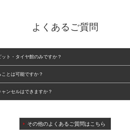
よくあるご質問
ピット・タイヤ館のみですか？
ることは可能ですか？
のみとなります。
キャンセルはできますか？
は可能です。
わせに限り、同時にご予約が出来ないものもございます。
日前までマイページからの予約日変更が可能です。
日前を過ぎている場合のご予約の日時変更につきましては、直
その他のよくあるご質問はこちら
由によりご予約のキャンセルをご希望の際は、直接ご予約いた