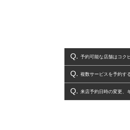
予約可能な店舗はコク
複数サービスを予約す
コクピット・タイヤ館
来店予約日時の変更、
複数サービスのご予約
一部の商品・サービスの組み合
ご来店予約日の3営業
ご来店予約日の3営業
ください。
また、やむを得ない事